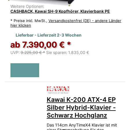
Weitere Optionen:
CASHBACK, Kawai SH-9 Kopfhörer, Klavierbank PE
*
Preise inkl. MwSt.,
Versandkostenfrei (DE) - andere Länder
hier klicken
Lieferbar - Lieferzeit 2-3 Wochen
ab 7.390,00 € *
UVP:
9.225,00 € *
Sie sparen:
1.835,00 €
Zu diesem Produkt liegen no
Kawai K-200 ATX-4 EP
Silber Hybrid-Klavier -
Schwarz Hochglanz
Das 114cm AnyTimeX4 Klavier ist mit
einer Stummschaltung für den