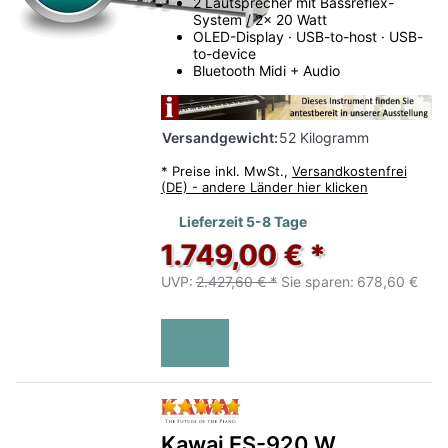
2 Lautsprecher mit Bassreflex-
System / 2x 20 Watt
OLED-Display · USB-to-host · USB-
to-device
Bluetooth Midi + Audio
Versandgewicht:
52 Kilogramm
*
Preise inkl. MwSt.,
Versandkostenfrei
(DE) - andere Länder hier klicken
Lieferzeit 5-8 Tage
1.749,00 € *
UVP:
2.427,60 € *
Sie sparen:
678,60 €
Bewertung: 5 von 5 Sternen.
Kawai ES-920 W