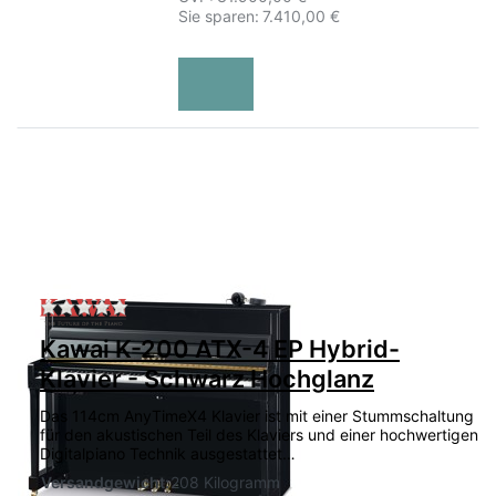
Sie sparen:
7.410,00 €
Zu diesem Produkt liegen noch keine Bewertu
Kawai K-200 ATX-4 EP Hybrid-
Klavier - Schwarz Hochglanz
Das 114cm AnyTimeX4 Klavier ist mit einer Stummschaltung
für den akustischen Teil des Klaviers und einer hochwertigen
Digitalpiano Technik ausgestattet…
Versandgewicht:
208 Kilogramm