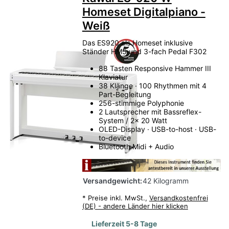
Homeset Digitalpiano -
Weiß
Das ES920 als Homeset inklusive
Ständer HM5 und 3-fach Pedal F302
88 Tasten Responsive Hammer III
Klaviatur
38 Klänge · 100 Rhythmen mit 4
Part-Begleitung
256-stimmige Polyphonie
2 Lautsprecher mit Bassreflex-
System / 2x 20 Watt
OLED-Display · USB-to-host · USB-
to-device
Bluetooth Midi + Audio
Versandgewicht:
42 Kilogramm
*
Preise inkl. MwSt.,
Versandkostenfrei
(DE) - andere Länder hier klicken
Lieferzeit 5-8 Tage