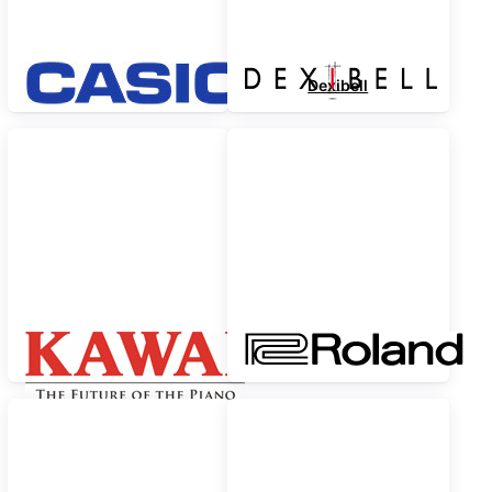
Casio
Dexibell
Kawai
Roland