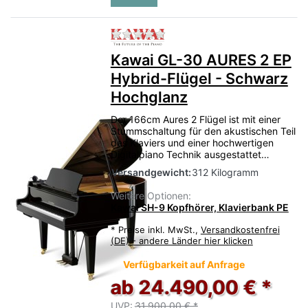
Zu diesem Produkt liegen no
Kawai GL-30 AURES 2 EP
Hybrid-Flügel - Schwarz
Hochglanz
Der 166cm Aures 2 Flügel ist mit einer
Stummschaltung für den akustischen Teil
des Klaviers und einer hochwertigen
Digitalpiano Technik ausgestattet…
Versandgewicht:
312 Kilogramm
Weitere Optionen:
Kawai SH-9 Kopfhörer, Klavierbank PE
*
Preise inkl. MwSt.,
Versandkostenfrei
(DE) - andere Länder hier klicken
Verfügbarkeit auf Anfrage
ab 24.490,00 € *
UVP:
31.900,00 € *