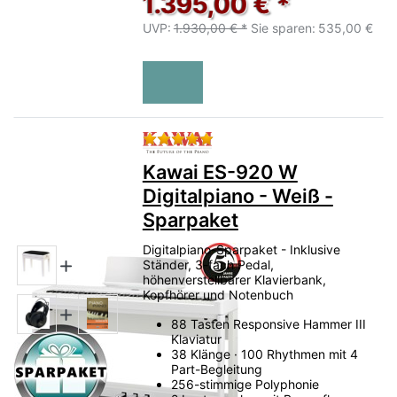
1.395,00 € *
UVP:
1.930,00 € *
Sie sparen:
535,00 €
Bewertung: 5 von 5 Sternen.
Kawai ES-920 W
Digitalpiano - Weiß -
Sparpaket
Digitalpiano-Sparpaket - Inklusive
Ständer, 3-fach Pedal,
höhenverstellbarer Klavierbank,
Kopfhörer und Notenbuch
88 Tasten Responsive Hammer III
Klaviatur
38 Klänge · 100 Rhythmen mit 4
Part-Begleitung
256-stimmige Polyphonie