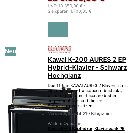
UVP:
10.350,00 € *
Sie sparen:
1.700,00 €
Zu diesem Produkt liegen no
Neu
Kawai K-200 AURES 2 EP
Hybrid-Klavier - Schwarz
Hochglanz
Das 114cm KAWAI AURES 2 Klavier ist mit
vier neuartigen Transducern bestückt,
die direkt auf dem Resonanzboden
angebracht sind und diesen in
Schwingung versetzen…
Versandgewicht:
210 Kilogramm
Weitere Optionen:
Kawai SH-9 Kopfhörer, Klavierbank PE