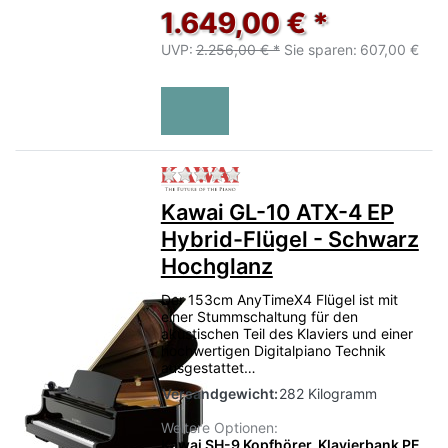
1.649,00 € *
UVP:
2.256,00 € *
Sie sparen:
607,00 €
Zu diesem Produkt liegen no
Kawai GL-10 ATX-4 EP
Hybrid-Flügel - Schwarz
Hochglanz
Der 153cm AnyTimeX4 Flügel ist mit
einer Stummschaltung für den
akustischen Teil des Klaviers und einer
hochwertigen Digitalpiano Technik
ausgestattet…
Versandgewicht:
282 Kilogramm
Weitere Optionen:
Kawai SH-9 Kopfhörer, Klavierbank PE