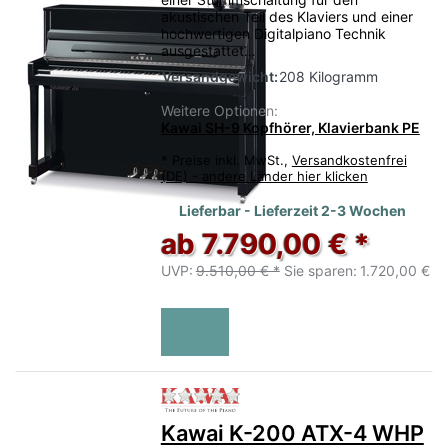
akustischen Teil des Klaviers und einer
hochwertigen Digitalpiano Technik
ausgestattet…
Versandgewicht:
208 Kilogramm
Weitere Optionen:
Kawai SH-9 Kopfhörer, Klavierbank PE
*
Preise inkl. MwSt.,
Versandkostenfrei
(DE) - andere Länder hier klicken
Lieferbar - Lieferzeit 2-3 Wochen
ab 7.790,00 € *
UVP:
9.510,00 € *
Sie sparen:
1.720,00 €
Zu diesem Produkt liegen no
Kawai K-200 ATX-4 WHP