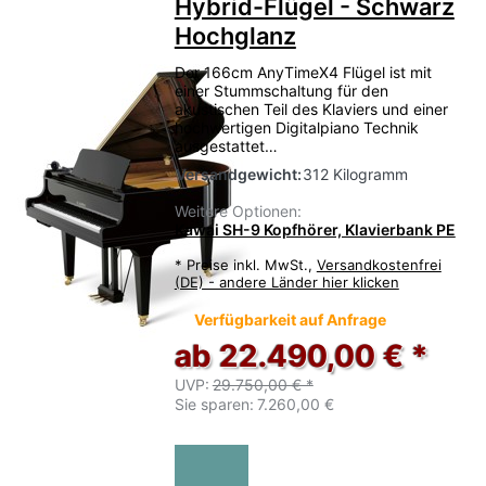
Hybrid-Flügel - Schwarz
Hochglanz
Der 166cm AnyTimeX4 Flügel ist mit
einer Stummschaltung für den
akustischen Teil des Klaviers und einer
hochwertigen Digitalpiano Technik
ausgestattet…
Versandgewicht:
312 Kilogramm
Weitere Optionen:
Kawai SH-9 Kopfhörer, Klavierbank PE
*
Preise inkl. MwSt.,
Versandkostenfrei
(DE) - andere Länder hier klicken
Verfügbarkeit auf Anfrage
ab 22.490,00 € *
UVP:
29.750,00 € *
Sie sparen:
7.260,00 €