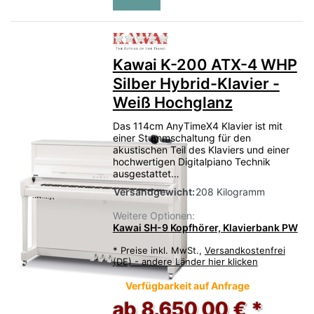
Zu diesem Produkt liegen no
Kawai K-200 ATX-4 WHP
Silber Hybrid-Klavier -
Weiß Hochglanz
Das 114cm AnyTimeX4 Klavier ist mit
einer Stummschaltung für den
akustischen Teil des Klaviers und einer
hochwertigen Digitalpiano Technik
ausgestattet…
Versandgewicht:
208 Kilogramm
Weitere Optionen:
Kawai SH-9 Kopfhörer, Klavierbank PW
*
Preise inkl. MwSt.,
Versandkostenfrei
(DE) - andere Länder hier klicken
Verfügbarkeit auf Anfrage
ab 8.650,00 € *