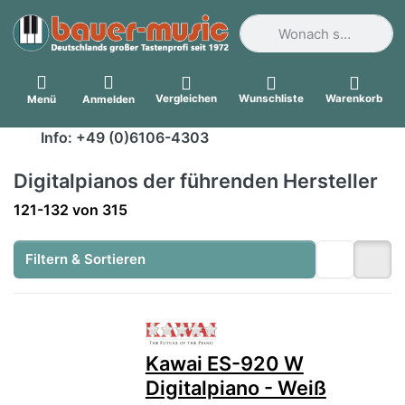
Geben Sie einen Suchbegri
Vergleichen
Wunschliste
Warenkorb
Menü
Anmelden
Info: +49 (0)6106-4303
Digitalpianos der führenden Hersteller
Suchergebnisse:
121-132
von
315
Filtern & Sortieren
Zu diesem Produkt liegen no
Kawai ES-920 W
Digitalpiano - Weiß