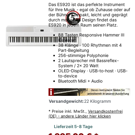
Das ES920 ist das perfekte Instrument
für Ihre Musik - egal ob Zuhause oder auf
der Bühne. Kompakt, leicht und geprägt
durch modernes Design findet das
ES920 in jedem Raum seinen Platz.
88 Tasten Responsive Hammer III
Klaviatur
38 Klänge · 100 Rhythmen mit 4
Part-Begleitung
256-stimmige Polyphonie
2 Lautsprecher mit Bassreflex-
System / 2x 20 Watt
OLED-Display · USB-to-host · USB-
to-device
Bluetooth Midi + Audio
Versandgewicht:
22 Kilogramm
*
Preise inkl. MwSt.,
Versandkostenfrei
(DE) - andere Länder hier klicken
Lieferzeit 5-8 Tage