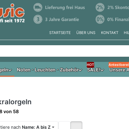
STARTSEITE
ÜBER UNS
KONTAKT
HI
e tippen, erscheinen automatisch erste Ergebnisse. Drücken Si
HOT
Antestberei
geln
Noten - Leuchten - Zubehör
SALE!
Unsere A
ralorgeln
ergebnisse:
8
von
58
tiere nach
Name: A bis Z