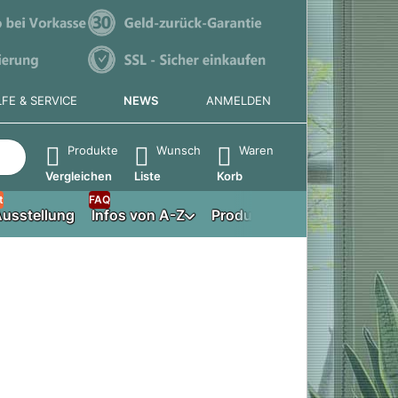
LFE & SERVICE
NEWS
ANMELDEN
e die Eingabetaste, um alle Ergebnisse aufzurufen.
Produkte
Wunsch
Waren
Vergleichen
Liste
Korb
t
FAQ
usstellung
Infos von A-Z
Produktberater