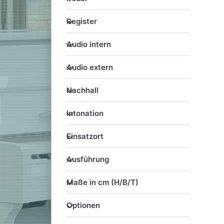
Register
Register
Audio intern
Audio intern
Audio extern
Audio extern
Nachhall
Nachhall
Intonation
Intonation
Einsatzort
Einsatzort
Ausführung
Ausführung
Maße in cm (H/B/T)
Maße in cm (H/B/T)
Optionen
Optionen