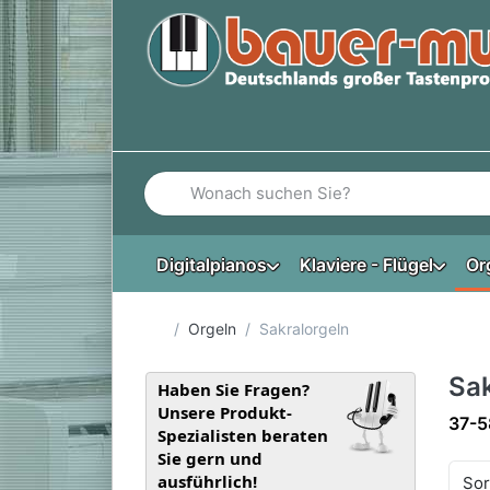
Geben Sie einen Suchbegriff ein. Während Si
Digitalpianos
Klaviere - Flügel
Or
Startseite
Orgeln
Sakralorgeln
Sak
Haben Sie Fragen?
Unsere Produkt-
Such
37-5
Spezialisten beraten
Sie gern und
ausführlich!
Sor