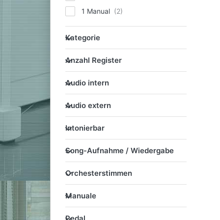
1 Manual
Kategorie
Kategorie
Anzahl Register
Anzahl Register
Audio intern
Audio intern
Audio extern
Audio extern
Intonierbar
Intonierbar
Song-Aufnahme / Wiederg
Song-Aufnahme / Wiedergabe
Orchesterstimmen
Orchesterstimmen
Manuale
Manuale
Pedal
Pedal