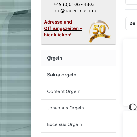
+49 (0)6106 - 4303
info@bauer-music.de
Adresse und
Erg
36
Öffnungszeiten -
hier klicken!
Orgeln
Sakralorgeln
Content Orgeln
Johannus Orgeln
Excelsus Orgeln