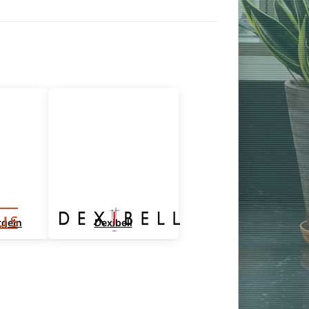
rgeln
Dexibell