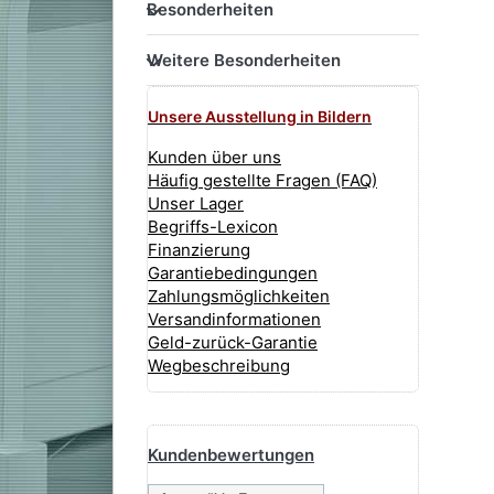
Besonderheiten
Besonderheiten
Weitere Besonderheiten
Weitere Besonderheiten
Unsere Ausstellung in Bildern
Kunden über uns
Häufig gestellte Fragen (FAQ)
Unser Lager
Begriffs-Lexicon
Finanzierung
Garantiebedingungen
Zahlungsmöglichkeiten
Versandinformationen
Geld-zurück-Garantie
Wegbeschreibung
Yamaha Digitalpiano
Kundenbewertungen
Yamaha CLP-895 GP
Yamaha CLP-885