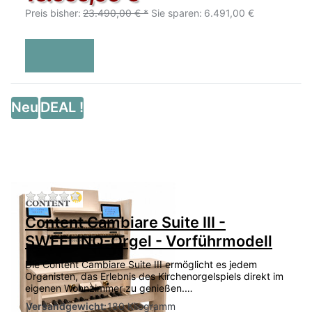
Preis bisher:
23.490,00 € *
Sie sparen:
6.491,00 €
Neu
DEAL !
Zu diesem Produkt liegen noch keine Bewertu
Content Cambiare Suite III -
SWEELINQ-Orgel - Vorführmodell
Die Content Cambiare Suite III ermöglicht es jedem
Organisten, das Erlebnis des Kirchenorgelspiels direkt im
eigenen Wohnzimmer zu genießen.…
Versandgewicht:
180 Kilogramm