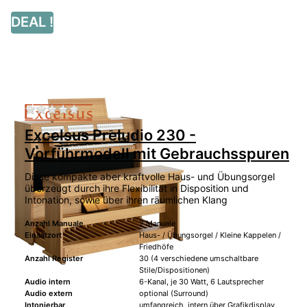
DEAL !
Zu diesem Produkt liegen noch keine Bewertu
Excelsus Preludio 230 -
Vorführmodell mit Gebrauchsspuren
Diese kompakte aber kraftvolle Haus- und Übungsorgel
überzeugt durch ihre Flexibilität in Disposition und
Intonation, sowie über ihren räumlichen Klang
Anzahl Manuale
2 Manuale
Einsatzort
Haus- / Übungsorgel / Kleine Kappelen /
Friedhöfe
Anzahl Register
30 (4 verschiedene umschaltbare
Stile/Dispositionen)
Audio intern
6-Kanal, je 30 Watt, 6 Lautsprecher
Audio extern
optional (Surround)
Intonierbar
umfangreich, intern über Grafikdisplay