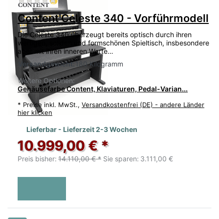
Content Celeste 340 - Vorführmodell
Die Celeste 340 überzeugt bereits optisch durch ihren
wertigen, soliden und formschönen Spieltisch, insbesondere
aber mit ihren inneren Werte…
Versandgewicht:
180 Kilogramm
Weitere Optionen:
Gehäusefarbe Content, Klaviaturen, Pedal-Varian...
*
Preise inkl. MwSt.,
Versandkostenfrei (DE) - andere Länder
hier klicken
Lieferbar - Lieferzeit 2-3 Wochen
10.999,00 € *
Preis bisher:
14.110,00 € *
Sie sparen:
3.111,00 €