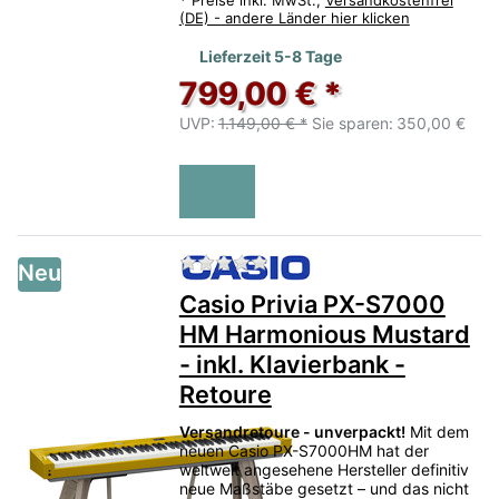
(DE) - andere Länder hier klicken
Lieferzeit 5-8 Tage
799,00 € *
UVP:
1.149,00 € *
Sie sparen:
350,00 €
Zu diesem Produkt liegen no
Neu
Casio Privia PX-S7000
HM Harmonious Mustard
- inkl. Klavierbank -
Retoure
Versandretoure - unverpackt!
Mit dem
neuen Casio PX-S7000HM hat der
weltweit angesehene Hersteller definitiv
neue Maßstäbe gesetzt – und das nicht