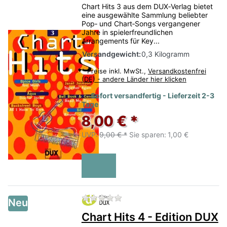
Chart Hits 3 aus dem DUX‑Verlag bietet
eine ausgewählte Sammlung beliebter
Pop‑ und Chart‑Songs vergangener
Jahre in spielerfreundlichen
Arrangements für Key...
Versandgewicht:
0,3 Kilogramm
*
Preise inkl. MwSt.,
Versandkostenfrei
(DE) - andere Länder hier klicken
Sofort versandfertig - Lieferzeit 2-3
Tage
8,00 € *
UVP:
9,00 € *
Sie sparen:
1,00 €
Zu diesem Produkt liegen no
Neu
Chart Hits 4 - Edition DUX