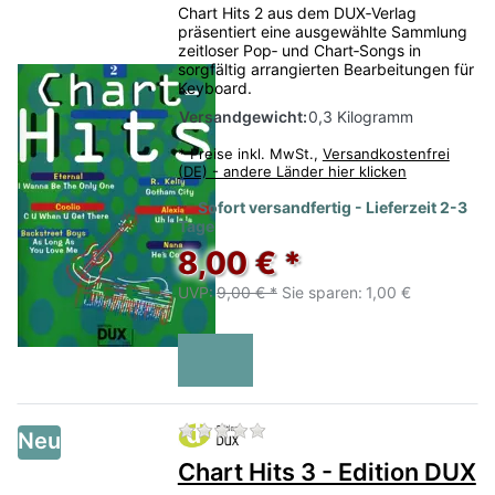
Chart Hits 2 aus dem DUX‑Verlag
präsentiert eine ausgewählte Sammlung
zeitloser Pop‑ und Chart‑Songs in
sorgfältig arrangierten Bearbeitungen für
Keyboard.
Versandgewicht:
0,3 Kilogramm
*
Preise inkl. MwSt.,
Versandkostenfrei
(DE) - andere Länder hier klicken
Sofort versandfertig - Lieferzeit 2-3
Tage
8,00 € *
UVP:
9,00 € *
Sie sparen:
1,00 €
Zu diesem Produkt liegen no
Neu
Chart Hits 3 - Edition DUX