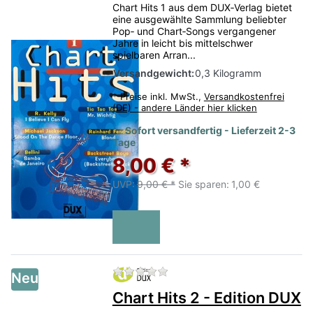
Chart Hits 1 aus dem DUX‑Verlag bietet
eine ausgewählte Sammlung beliebter
Pop‑ und Chart‑Songs vergangener
Jahre in leicht bis mittelschwer
spielbaren Arran...
Versandgewicht:
0,3 Kilogramm
*
Preise inkl. MwSt.,
Versandkostenfrei
(DE) - andere Länder hier klicken
Sofort versandfertig - Lieferzeit 2-3
Tage
8,00 € *
UVP:
9,00 € *
Sie sparen:
1,00 €
Zu diesem Produkt liegen no
Neu
Chart Hits 2 - Edition DUX