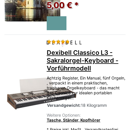
5,00 € *
Bewertung: 4 von 5 Sternen.
Dexibell Classico L3 -
Sakralorgel-Keyboard -
Vorführmodell
Achtzig Register, Ein Manual, fünf Orgeln,
, verpackt in einem praktischen,
tragbaren Orgelkeyboard - das macht
das Classico zur idealen portablen
Kirchenorgel…
Versandgewicht:
18 Kilogramm
Weitere Optionen:
Tasche, Ständer, Kopfhörer
*
Preise inkl. MwSt.,
Versandkostenfrei