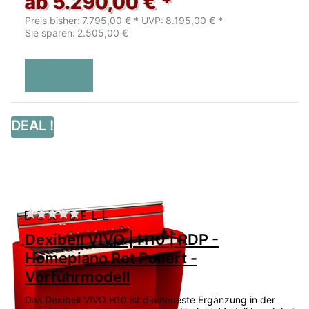
ab 5.290,00 € *
Preis bisher:
7.795,00 € *
UVP:
8.195,00 € *
Sie sparen:
2.505,00 €
DEAL !
Zu diesem Produkt liegen noch keine Bewertu
Dexibell VIVO | H10 | RDP -
Homepiano Rot Poliert -
Vorführmodell
Das Dexibell VIVO H10 ist die neueste Ergänzung in der