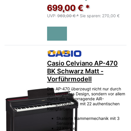
699,00 € *
UVP:
969,00 € *
Sie sparen:
270,00 €
Bewertung: 5 von 5 Sternen.
Casio Celviano AP-470
BK Schwarz Matt -
Vorführmodell
Das AP-470 überzeugt nicht nur durch
sein elegantes Design, sondern vor allem
durch die hervorragende AiR-
Klangerzeugung mit 22 authentischen
Klangfarben
Skalierte Hammermechanik mit 3
Sensoren
22 Klänge