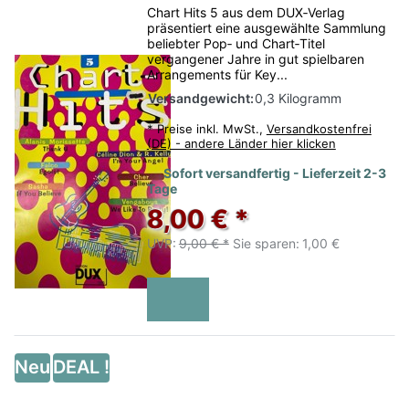
Chart Hits 5 aus dem DUX‑Verlag
präsentiert eine ausgewählte Sammlung
beliebter Pop‑ und Chart‑Titel
vergangener Jahre in gut spielbaren
Arrangements für Key...
Versandgewicht:
0,3 Kilogramm
*
Preise inkl. MwSt.,
Versandkostenfrei
(DE) - andere Länder hier klicken
Sofort versandfertig - Lieferzeit 2-3
Tage
8,00 € *
UVP:
9,00 € *
Sie sparen:
1,00 €
Neu
DEAL !