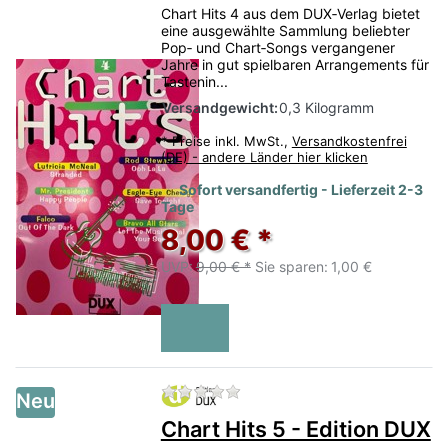
Chart Hits 4 aus dem DUX‑Verlag bietet
eine ausgewählte Sammlung beliebter
Pop‑ und Chart‑Songs vergangener
Jahre in gut spielbaren Arrangements für
Tastenin...
Versandgewicht:
0,3 Kilogramm
*
Preise inkl. MwSt.,
Versandkostenfrei
(DE) - andere Länder hier klicken
Sofort versandfertig - Lieferzeit 2-3
Tage
8,00 € *
UVP:
9,00 € *
Sie sparen:
1,00 €
Zu diesem Produkt liegen no
Neu
Chart Hits 5 - Edition DUX