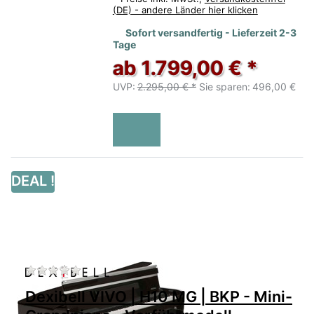
(DE) - andere Länder hier klicken
Sofort versandfertig - Lieferzeit 2-3
Tage
ab 1.799,00 € *
UVP:
2.295,00 € *
Sie sparen:
496,00 €
DEAL !
Zu diesem Produkt liegen noch keine Bewertu
Dexibell VIVO | H10 MG | BKP - Mini-