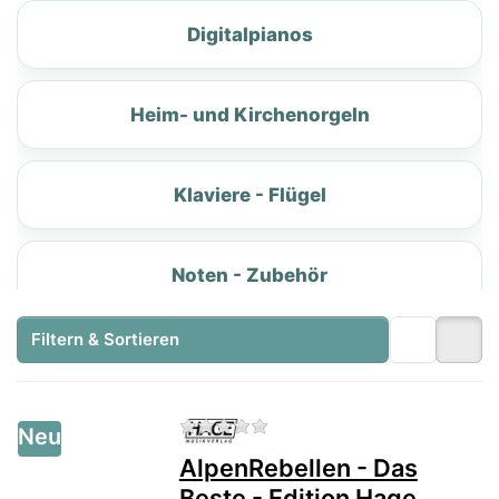
Digitalpianos
Heim- und Kirchenorgeln
Klaviere - Flügel
Noten - Zubehör
Filtern & Sortieren
Vorführinstrumente · Restposten · Einzelstücke
Gebrauchte
Zu diesem Produkt liegen no
Neu
Musikinstrumente &
AlpenRebellen - Das
Schnäppchen
Beste - Edition Hage