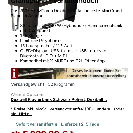
Grandpiano - Vorführmodell
Das VIVO H10MG von Dexibell ist das neueste Mini Grand
Piano im Angebot.
88 Tasten TP-400 W (Hybridholz) Hammermechanik
mit Druckpunkt
125 Klänge
Limitfreie Polyphonie
15 Lautsprecher / 112 Watt
OLED-Display · USB-to-host · USB-to-device ·
Bluetooth AUDIO + MIDI
Kompatibel mit X-MURE und T2L Editor App
Versandgewicht:
102 Kilogramm
Weitere Optionen:
Dexibell Klavierbank Schwarz Poliert, Dexibell...
*
Preise inkl. MwSt.,
Versandkostenfrei (DE) - andere Länder
hier klicken
Sofort versandfertig - Lieferzeit 2-5 Tage