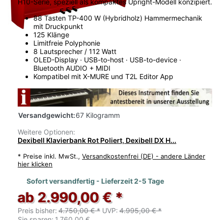
H10-Serie, speziell als kompaktes Upright-Modell konzipiert.
88 Tasten TP-400 W (Hybridholz) Hammermechanik
mit Druckpunkt
125 Klänge
Limitfreie Polyphonie
8 Lautsprecher / 112 Watt
OLED-Display · USB-to-host · USB-to-device ·
Bluetooth AUDIO + MIDI
Kompatibel mit X-MURE und T2L Editor App
Versandgewicht:
67 Kilogramm
Weitere Optionen:
Dexibell Klavierbank Rot Poliert, Dexibell DX H...
*
Preise inkl. MwSt.,
Versandkostenfrei (DE) - andere Länder
hier klicken
Sofort versandfertig - Lieferzeit 2-5 Tage
ab 2.990,00 € *
Preis bisher:
4.750,00 € *
UVP:
4.995,00 € *
Sie sparen:
1.760,00 €