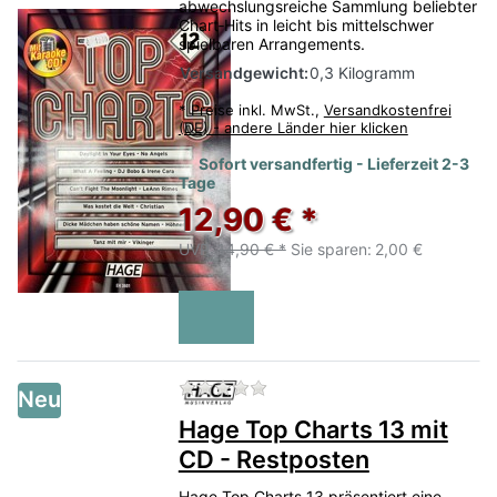
abwechslungsreiche Sammlung beliebter
Chart‑Hits in leicht bis mittelschwer
spielbaren Arrangements.
Versandgewicht:
0,3 Kilogramm
*
Preise inkl. MwSt.,
Versandkostenfrei
(DE) - andere Länder hier klicken
Sofort versandfertig - Lieferzeit 2-3
Tage
12,90 € *
UVP:
14,90 € *
Sie sparen:
2,00 €
Zu diesem Produkt liegen no
Neu
Hage Top Charts 13 mit
CD - Restposten
Hage Top Charts 13 präsentiert eine