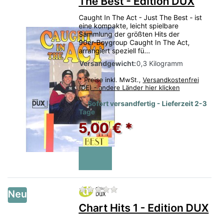
The Best - Edition DUX
Caught In The Act - Just The Best - ist
eine kompakte, leicht spielbare
Sammlung der größten Hits der
90er‑Boygroup Caught In The Act,
arrangiert speziell fü...
Versandgewicht:
0,3 Kilogramm
*
Preise inkl. MwSt.,
Versandkostenfrei
(DE) - andere Länder hier klicken
Sofort versandfertig - Lieferzeit 2-3
Tage
5,00 € *
Zu diesem Produkt liegen no
Neu
Chart Hits 1 - Edition DUX