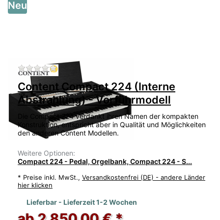
Neu
Zu diesem Produkt liegen noch keine Bewertu
Content Compact 224 (Interne
Abstrahlung) - Vorführmodell
Die Compact 224 verdankt ihren Namen der kompakten
Konstruktion, entspricht aber in Qualität und Möglichkeiten
den anderen Content Modellen.
Weitere Optionen:
Compact 224 - Pedal, Orgelbank, Compact 224 - S...
*
Preise inkl. MwSt.,
Versandkostenfrei (DE) - andere Länder
hier klicken
Lieferbar - Lieferzeit 1-2 Wochen
ab 2.850,00 € *