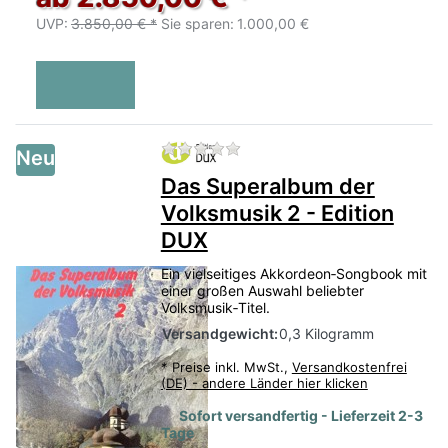
UVP:
3.850,00 € *
Sie sparen:
1.000,00 €
Zu diesem Produkt liegen no
Neu
Das Superalbum der
Volksmusik 2 - Edition
DUX
Ein vielseitiges Akkordeon‑Songbook mit
einer großen Auswahl beliebter
Volksmusik‑Titel.
Versandgewicht:
0,3 Kilogramm
*
Preise inkl. MwSt.,
Versandkostenfrei
(DE) - andere Länder hier klicken
Sofort versandfertig - Lieferzeit 2-3
Tage