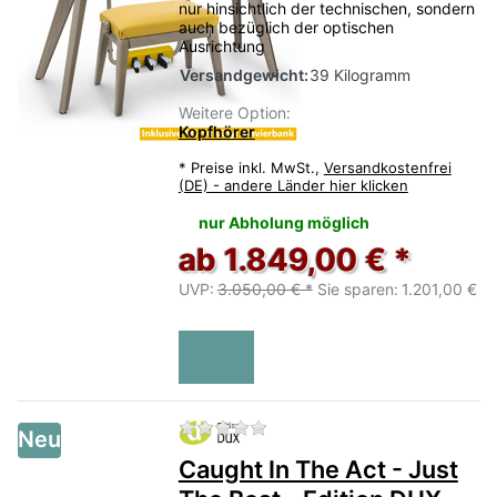
nur hinsichtlich der technischen, sondern
auch bezüglich der optischen
Ausrichtung
Versandgewicht:
39 Kilogramm
Weitere Option:
Kopfhörer
*
Preise inkl. MwSt.,
Versandkostenfrei
(DE) - andere Länder hier klicken
nur Abholung möglich
ab 1.849,00 € *
UVP:
3.050,00 € *
Sie sparen:
1.201,00 €
Zu diesem Produkt liegen no
Neu
Caught In The Act - Just