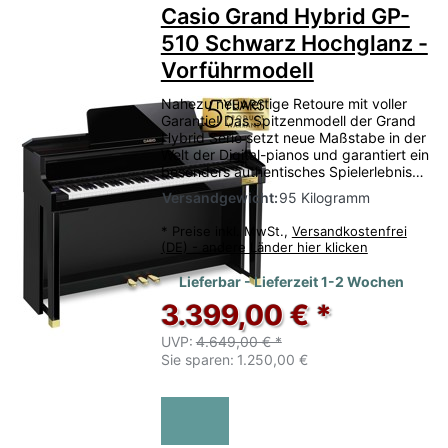
Casio Grand Hybrid GP-
510 Schwarz Hochglanz -
Vorführmodell
Nahezu neuwertige Retoure mit voller
Garantie! Das Spitzenmodell der Grand
Hybrid Serie setzt neue Maßstabe in der
Welt der Digital-pianos und garantiert ein
besonders authentisches Spielerlebnis…
Versandgewicht:
95 Kilogramm
*
Preise inkl. MwSt.,
Versandkostenfrei
(DE) - andere Länder hier klicken
Lieferbar - Lieferzeit 1-2 Wochen
3.399,00 € *
UVP:
4.649,00 € *
Sie sparen:
1.250,00 €