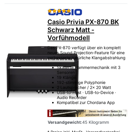
Bewertung: 5 von 5 Sternen.
Casio Privia PX-870 BK
Schwarz Matt -
Vorfühmodell
Das PX-870 verfügt über ein komplett
neues Sound Projection-Feature für eine
verbesserte natürliche Klangabstrahlung
Skalierte Hammermechanik mit 3
Sensoren
19 Klänge
192-stimmige Polyphonie
2 Lautsprecher / 2x 20 Watt
USB-to-Host · USB-to-Device ·
Audio Recorder
Kompatibel zur Chordana App
Versandgewicht:
45 Kilogramm
*
Preise inkl. MwSt.,
Versandkostenfrei