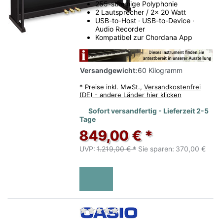
255-stimmige Polyphonie
2 Lautsprecher / 2x 20 Watt
USB-to-Host · USB-to-Device ·
Audio Recorder
Kompatibel zur Chordana App
Versandgewicht:
60 Kilogramm
*
Preise inkl. MwSt.,
Versandkostenfrei
(DE) - andere Länder hier klicken
Sofort versandfertig - Lieferzeit 2-5
Tage
849,00 € *
UVP:
1.219,00 € *
Sie sparen:
370,00 €
Zu diesem Produkt liegen no