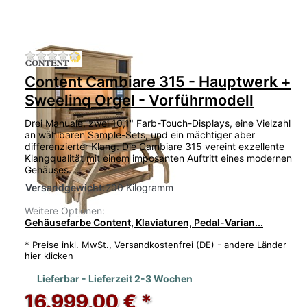
Zu diesem Produkt liegen noch keine Bewertu
Content Cambiare 315 - Hauptwerk +
Sweelinq Orgel - Vorführmodell
Drei Manuale, zwei 10,1" Farb-Touch-Displays, eine Vielzahl
an wählbaren Sample-Sets, und ein mächtiger aber
differenzierter Klang. Die Cambiare 315 vereint exzellente
Klangqualität mit einem imposanten Auftritt eines modernen
Gehäuses. …
Versandgewicht:
200 Kilogramm
Weitere Optionen:
Gehäusefarbe Content, Klaviaturen, Pedal-Varian...
*
Preise inkl. MwSt.,
Versandkostenfrei (DE) - andere Länder
hier klicken
Lieferbar - Lieferzeit 2-3 Wochen
16.999,00 € *