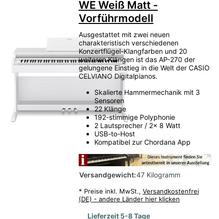
WE Weiß Matt -
attraktiv kaufen möchten.
Vorführmodell
Vorführinstrumente
Gebrauchtinstrumente
Ausgestattet mit zwei neuen
charakteristisch verschiedenen
Restposten
Einzelstücke
Versandretouren
Konzertflügel-Klangfarben und 20
Sonderpreise
weiteren Klängen ist das AP-270 der
gelungene Einstieg in die Welt der CASIO
CELVIANO Digitalpianos.
Geprüft
Skalierte Hammermechanik mit 3
Von Bauer-Music kontrolliert.
Sensoren
22 Klänge
192-stimmige Polyphonie
Reduziert
2 Lautsprecher / 2x 8 Watt
Attraktive Preise sichern.
USB-to-Host
Kompatibel zur Chordana App
Begrenzt
Nur solange verfügbar.
Versandgewicht:
47 Kilogramm
*
Preise inkl. MwSt.,
Versandkostenfrei
Hier finden Sie Ihr persönliches
(DE) - andere Länder hier klicken
Schnäppchen — solange der Vorrat
Lieferzeit 5-8 Tage
reicht!