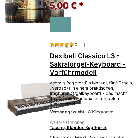
5,00 € *
Bewertung: 4 von 5 Sternen.
Dexibell Classico L3 -
Sakralorgel-Keyboard -
Vorführmodell
Achtzig Register, Ein Manual, fünf Orgeln,
, verpackt in einem praktischen,
tragbaren Orgelkeyboard - das macht
das Classico zur idealen portablen
Kirchenorgel…
Versandgewicht:
18 Kilogramm
Weitere Optionen:
Tasche, Ständer, Kopfhörer
*
Preise inkl. MwSt.,
Versandkostenfrei