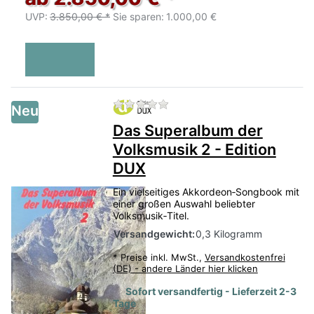
UVP:
3.850,00 € *
Sie sparen:
1.000,00 €
Zu diesem Produkt liegen no
Neu
Das Superalbum der
Volksmusik 2 - Edition
DUX
Ein vielseitiges Akkordeon‑Songbook mit
einer großen Auswahl beliebter
Volksmusik‑Titel.
Versandgewicht:
0,3 Kilogramm
*
Preise inkl. MwSt.,
Versandkostenfrei
(DE) - andere Länder hier klicken
Sofort versandfertig - Lieferzeit 2-3
Tage