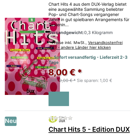
Chart Hits 4 aus dem DUX‑Verlag bietet
eine ausgewählte Sammlung beliebter
Pop‑ und Chart‑Songs vergangener
Jahre in gut spielbaren Arrangements für
Tastenin...
Versandgewicht:
0,3 Kilogramm
*
Preise inkl. MwSt.,
Versandkostenfrei
(DE) - andere Länder hier klicken
Sofort versandfertig - Lieferzeit 2-3
Tage
8,00 € *
UVP:
9,00 € *
Sie sparen:
1,00 €
Zu diesem Produkt liegen no
Neu
Chart Hits 5 - Edition DUX