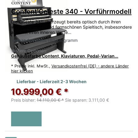
Content Celeste 340 - Vorführmodell
Die Celeste 340 überzeugt bereits optisch durch ihren
wertigen, soliden und formschönen Spieltisch, insbesondere
aber mit ihren inneren Werte…
Versandgewicht:
180 Kilogramm
Weitere Optionen:
Gehäusefarbe Content, Klaviaturen, Pedal-Varian...
*
Preise inkl. MwSt.,
Versandkostenfrei (DE) - andere Länder
hier klicken
Lieferbar - Lieferzeit 2-3 Wochen
10.999,00 € *
Preis bisher:
14.110,00 € *
Sie sparen:
3.111,00 €