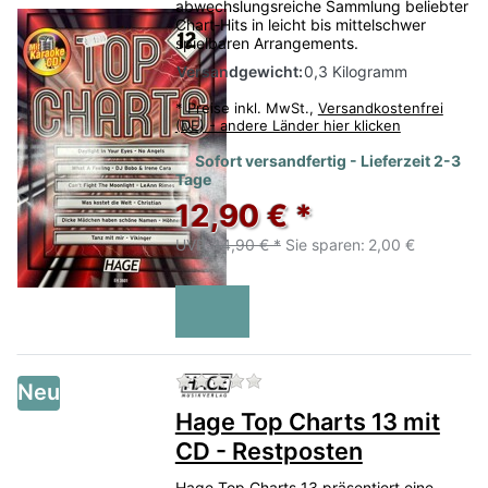
abwechslungsreiche Sammlung beliebter
Chart‑Hits in leicht bis mittelschwer
spielbaren Arrangements.
Versandgewicht:
0,3 Kilogramm
*
Preise inkl. MwSt.,
Versandkostenfrei
(DE) - andere Länder hier klicken
Sofort versandfertig - Lieferzeit 2-3
Tage
12,90 € *
UVP:
14,90 € *
Sie sparen:
2,00 €
Zu diesem Produkt liegen no
Neu
Hage Top Charts 13 mit
CD - Restposten
Hage Top Charts 13 präsentiert eine