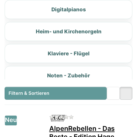
Digitalpianos
Heim- und Kirchenorgeln
Klaviere - Flügel
Noten - Zubehör
Filtern & Sortieren
Vorführinstrumente · Restposten · Einzelstücke
Gebrauchte
Zu diesem Produkt liegen no
Neu
Musikinstrumente &
AlpenRebellen - Das
Schnäppchen
Beste - Edition Hage