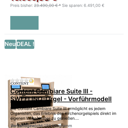
Preis bisher:
23.490,00 € *
Sie sparen:
6.491,00 €
Neu
DEAL !
Zu diesem Produkt liegen noch keine Bewertu
Content Cambiare Suite III -
SWEELINQ-Orgel - Vorführmodell
Die Content Cambiare Suite III ermöglicht es jedem
Organisten, das Erlebnis des Kirchenorgelspiels direkt im
eigenen Wohnzimmer zu genießen.…
Versandgewicht:
180 Kilogramm