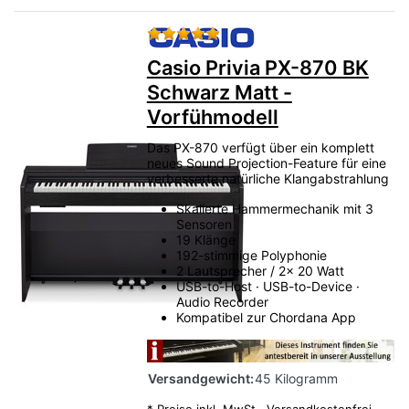
Bewertung: 5 von 5 Sternen.
Casio Privia PX-870 BK
Schwarz Matt -
Vorfühmodell
Das PX-870 verfügt über ein komplett
neues Sound Projection-Feature für eine
verbesserte natürliche Klangabstrahlung
Skalierte Hammermechanik mit 3
Sensoren
19 Klänge
192-stimmige Polyphonie
2 Lautsprecher / 2x 20 Watt
USB-to-Host · USB-to-Device ·
Audio Recorder
Kompatibel zur Chordana App
Versandgewicht:
45 Kilogramm
*
Preise inkl. MwSt.,
Versandkostenfrei