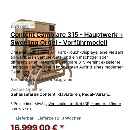
Zu diesem Produkt liegen noch keine Bewertu
Content Cambiare 315 - Hauptwerk +
Sweelinq Orgel - Vorführmodell
Drei Manuale, zwei 10,1" Farb-Touch-Displays, eine Vielzahl
an wählbaren Sample-Sets, und ein mächtiger aber
differenzierter Klang. Die Cambiare 315 vereint exzellente
Klangqualität mit einem imposanten Auftritt eines modernen
Gehäuses. …
Versandgewicht:
200 Kilogramm
Weitere Optionen:
Gehäusefarbe Content, Klaviaturen, Pedal-Varian...
*
Preise inkl. MwSt.,
Versandkostenfrei (DE) - andere Länder
hier klicken
Lieferbar - Lieferzeit 2-3 Wochen
16.999,00 € *