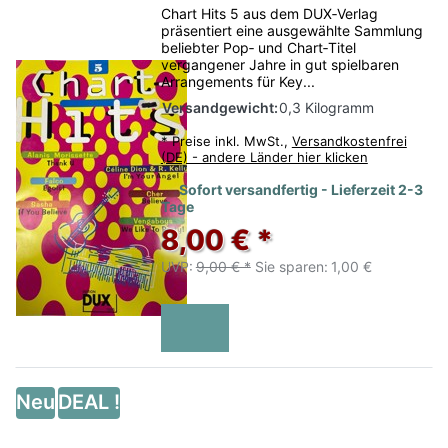
Chart Hits 5 aus dem DUX‑Verlag
präsentiert eine ausgewählte Sammlung
beliebter Pop‑ und Chart‑Titel
vergangener Jahre in gut spielbaren
Arrangements für Key...
Versandgewicht:
0,3 Kilogramm
*
Preise inkl. MwSt.,
Versandkostenfrei
(DE) - andere Länder hier klicken
Sofort versandfertig - Lieferzeit 2-3
Tage
8,00 € *
UVP:
9,00 € *
Sie sparen:
1,00 €
Neu
DEAL !