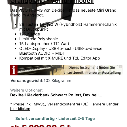
Grandpiano - Vorführmodell
Das VIVO H10MG von Dexibell ist das neueste Mini Grand
Piano im Angebot.
88 Tasten TP-400 W (Hybridholz) Hammermechanik
mit Druckpunkt
125 Klänge
Limitfreie Polyphonie
15 Lautsprecher / 112 Watt
OLED-Display · USB-to-host · USB-to-device ·
Bluetooth AUDIO + MIDI
Kompatibel mit X-MURE und T2L Editor App
Versandgewicht:
102 Kilogramm
Weitere Optionen:
Dexibell Klavierbank Schwarz Poliert, Dexibell...
*
Preise inkl. MwSt.,
Versandkostenfrei (DE) - andere Länder
hier klicken
Sofort versandfertig - Lieferzeit 2-5 Tage