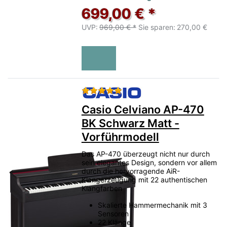
699,00 € *
UVP:
969,00 € *
Sie sparen:
270,00 €
Bewertung: 5 von 5 Sternen.
Casio Celviano AP-470
BK Schwarz Matt -
Vorführmodell
Das AP-470 überzeugt nicht nur durch
sein elegantes Design, sondern vor allem
durch die hervorragende AiR-
Klangerzeugung mit 22 authentischen
Klangfarben
Skalierte Hammermechanik mit 3
Sensoren
22 Klänge