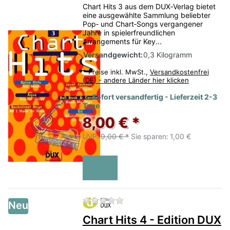
Chart Hits 3 aus dem DUX‑Verlag bietet
eine ausgewählte Sammlung beliebter
Pop‑ und Chart‑Songs vergangener
Jahre in spielerfreundlichen
Arrangements für Key...
Versandgewicht:
0,3 Kilogramm
*
Preise inkl. MwSt.,
Versandkostenfrei
(DE) - andere Länder hier klicken
Sofort versandfertig - Lieferzeit 2-3
Tage
8,00 € *
UVP:
9,00 € *
Sie sparen:
1,00 €
Zu diesem Produkt liegen no
Neu
Chart Hits 4 - Edition DUX