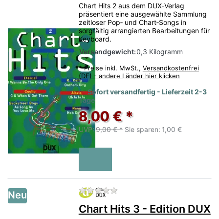
Chart Hits 2 aus dem DUX‑Verlag
präsentiert eine ausgewählte Sammlung
zeitloser Pop‑ und Chart‑Songs in
sorgfältig arrangierten Bearbeitungen für
Keyboard.
Versandgewicht:
0,3 Kilogramm
*
Preise inkl. MwSt.,
Versandkostenfrei
(DE) - andere Länder hier klicken
Sofort versandfertig - Lieferzeit 2-3
Tage
8,00 € *
UVP:
9,00 € *
Sie sparen:
1,00 €
Zu diesem Produkt liegen no
Neu
Chart Hits 3 - Edition DUX