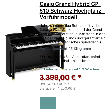
Casio Grand Hybrid GP-
510 Schwarz Hochglanz -
Vorführmodell
Nahezu neuwertige Retoure mit voller
Garantie! Das Spitzenmodell der Grand
Hybrid Serie setzt neue Maßstabe in der
Welt der Digital-pianos und garantiert ein
besonders authentisches Spielerlebnis…
Versandgewicht:
95 Kilogramm
*
Preise inkl. MwSt.,
Versandkostenfrei
(DE) - andere Länder hier klicken
Lieferbar - Lieferzeit 1-2 Wochen
3.399,00 € *
UVP:
4.649,00 € *
Sie sparen:
1.250,00 €