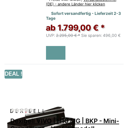
(DE) - andere Länder hier klicken
Sofort versandfertig - Lieferzeit 2-3
Tage
ab 1.799,00 € *
UVP:
2.295,00 € *
Sie sparen:
496,00 €
DEAL !
Zu diesem Produkt liegen noch keine Bewertu
Dexibell VIVO | H10 MG | BKP - Mini-