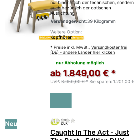
nur hinsichtlich der technischen, sondern
auch bezüglich der optischen
Ausrichtung
Versandgewicht:
39 Kilogramm
Weitere Option:
Kopfhörer
*
Preise inkl. MwSt.,
Versandkostenfrei
(DE) - andere Länder hier klicken
nur Abholung möglich
ab 1.849,00 € *
UVP:
3.050,00 € *
Sie sparen:
1.201,00 €
Zu diesem Produkt liegen no
Neu
Caught In The Act - Just