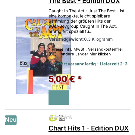
The Best - Edition DUX
Caught In The Act - Just The Best - ist
eine kompakte, leicht spielbare
Sammlung der größten Hits der
90er‑Boygroup Caught In The Act,
arrangiert speziell fü...
Versandgewicht:
0,3 Kilogramm
*
Preise inkl. MwSt.,
Versandkostenfrei
(DE) - andere Länder hier klicken
Sofort versandfertig - Lieferzeit 2-3
Tage
5,00 € *
Zu diesem Produkt liegen no
Neu
Chart Hits 1 - Edition DUX