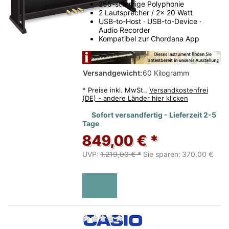
255-stimmige Polyphonie
2 Lautsprecher / 2x 20 Watt
USB-to-Host · USB-to-Device ·
Audio Recorder
Kompatibel zur Chordana App
Versandgewicht:
60 Kilogramm
*
Preise inkl. MwSt.,
Versandkostenfrei
(DE) - andere Länder hier klicken
Sofort versandfertig - Lieferzeit 2-5
Tage
849,00 € *
UVP:
1.219,00 € *
Sie sparen:
370,00 €
Zu diesem Produkt liegen no