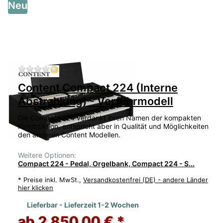
Neu
Zu diesem Produkt liegen noch keine Bewertu
Content Compact 224 (Interne
Abstrahlung) - Vorführmodell
Die Compact 224 verdankt ihren Namen der kompakten
Konstruktion, entspricht aber in Qualität und Möglichkeiten
den anderen Content Modellen.
Weitere Optionen:
Compact 224 - Pedal, Orgelbank, Compact 224 - S...
*
Preise inkl. MwSt.,
Versandkostenfrei (DE) - andere Länder
hier klicken
Lieferbar - Lieferzeit 1-2 Wochen
ab 2.850,00 € *