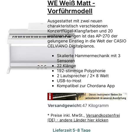
WE Weiß Matt -
attraktiv kaufen möchten.
Vorführmodell
Vorführinstrumente
Gebrauchtinstrumente
Ausgestattet mit zwei neuen
charakteristisch verschiedenen
Restposten
Einzelstücke
Versandretouren
Konzertflügel-Klangfarben und 20
Sonderpreise
weiteren Klängen ist das AP-270 der
gelungene Einstieg in die Welt der CASIO
CELVIANO Digitalpianos.
Geprüft
Skalierte Hammermechanik mit 3
Von Bauer-Music kontrolliert.
Sensoren
22 Klänge
192-stimmige Polyphonie
Reduziert
2 Lautsprecher / 2x 8 Watt
Attraktive Preise sichern.
USB-to-Host
Kompatibel zur Chordana App
Begrenzt
Nur solange verfügbar.
Versandgewicht:
47 Kilogramm
*
Preise inkl. MwSt.,
Versandkostenfrei
Hier finden Sie Ihr persönliches
(DE) - andere Länder hier klicken
Schnäppchen — solange der Vorrat
Lieferzeit 5-8 Tage
reicht!