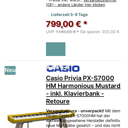
(DE) - andere Länder hier klicken
Lieferzeit 5-8 Tage
799,00 € *
UVP:
1.149,00 € *
Sie sparen:
350,00 €
Zu diesem Produkt liegen no
Neu
Casio Privia PX-S7000
HM Harmonious Mustard
- inkl. Klavierbank -
Retoure
Versandretoure - unverpackt!
Mit dem
neuen Casio PX-S7000HM hat der
weltweit angesehene Hersteller definitiv
neue Maßstäbe gesetzt – und das nicht