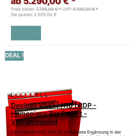
ab 5.290,00 € *
Preis bisher:
7.795,00 € *
UVP:
8.195,00 € *
Sie sparen:
2.505,00 €
DEAL !
Zu diesem Produkt liegen noch keine Bewertu
Dexibell VIVO | H10 | RDP -
Homepiano Rot Poliert -
Vorführmodell
Das Dexibell VIVO H10 ist die neueste Ergänzung in der