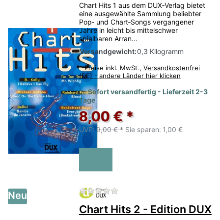
Chart Hits 1 aus dem DUX‑Verlag bietet
eine ausgewählte Sammlung beliebter
Pop‑ und Chart‑Songs vergangener
Jahre in leicht bis mittelschwer
spielbaren Arran...
Versandgewicht:
0,3 Kilogramm
*
Preise inkl. MwSt.,
Versandkostenfrei
(DE) - andere Länder hier klicken
Sofort versandfertig - Lieferzeit 2-3
Tage
8,00 € *
UVP:
9,00 € *
Sie sparen:
1,00 €
Zu diesem Produkt liegen no
Neu
Chart Hits 2 - Edition DUX