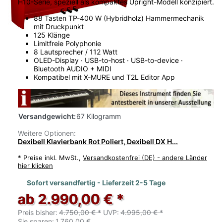
H10-Serie, speziell als kompaktes Upright-Modell konzipiert.
88 Tasten TP-400 W (Hybridholz) Hammermechanik
mit Druckpunkt
125 Klänge
Limitfreie Polyphonie
8 Lautsprecher / 112 Watt
OLED-Display · USB-to-host · USB-to-device ·
Bluetooth AUDIO + MIDI
Kompatibel mit X-MURE und T2L Editor App
Versandgewicht:
67 Kilogramm
Weitere Optionen:
Dexibell Klavierbank Rot Poliert, Dexibell DX H...
*
Preise inkl. MwSt.,
Versandkostenfrei (DE) - andere Länder
hier klicken
Sofort versandfertig - Lieferzeit 2-5 Tage
ab 2.990,00 € *
Preis bisher:
4.750,00 € *
UVP:
4.995,00 € *
Sie sparen:
1.760,00 €