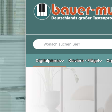
Geben Sie einen Suchbegriff ein. Während Si
Digitalpianos
Klaviere - Flügel
Or