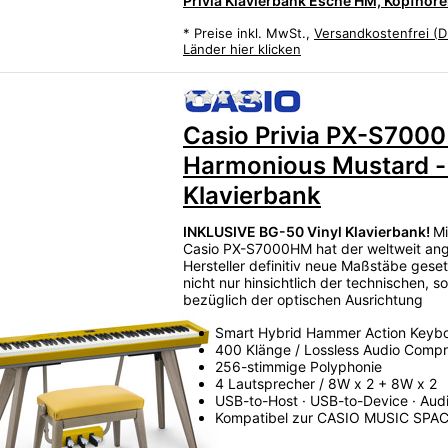
Privia Klavierbank Esche HM, Kopfhöre
*
Preise inkl. MwSt.,
Versandkostenfrei (D
Länder hier klicken
Zu diesem Produkt liegen
)
Casio Privia PX-S700
Harmonious Mustard - 
Klavierbank
INKLUSIVE BG-50 Vinyl Klavierbank!
Mi
Casio PX-S7000HM hat der weltweit an
Hersteller definitiv neue Maßstäbe gese
nicht nur hinsichtlich der technischen, 
bezüglich der optischen Ausrichtung
Smart Hybrid Hammer Action Keyb
400 Klänge / Lossless Audio Compr
256-stimmige Polyphonie
4 Lautsprecher / 8W x 2 + 8W x 2
USB-to-Host · USB-to-Device · Aud
Kompatibel zur CASIO MUSIC SPA