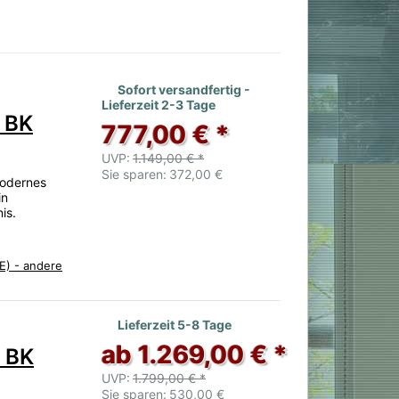
 noch keine Bewertungen vor.
Sofort versandfertig -
Lieferzeit 2-3 Tage
 BK
777,00 € *
UVP:
1.149,00 € *
Sie sparen:
372,00 €
modernes
in
is.
E) - andere
 noch keine Bewertungen vor.
Lieferzeit 5-8 Tage
ab 1.269,00 € *
0 BK
UVP:
1.799,00 € *
Sie sparen:
530,00 €