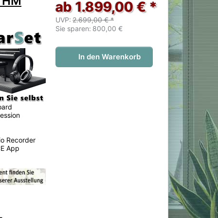
0 HM
ab 1.899,00 € *
UVP:
2.699,00 € *
Sie sparen:
800,00 €
In den Warenkorb
oard
ession
io Recorder
CE App