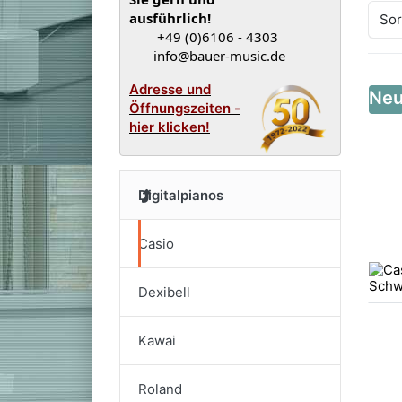
ausführlich!
Sor
+49 (0)6106 - 4303
info@bauer-music.de
Adresse und
Ne
Öffnungszeiten -
hier klicken!
Digitalpianos
Casio
Dexibell
Kawai
Roland