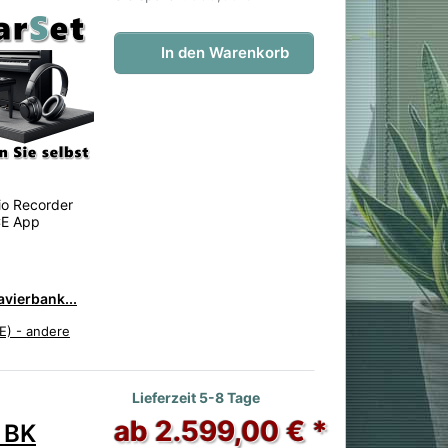
In den Warenkorb
io Recorder
CE App
avierbank...
E) - andere
 noch keine Bewertungen vor.
Lieferzeit 5-8 Tage
ab 2.599,00 € *
 BK