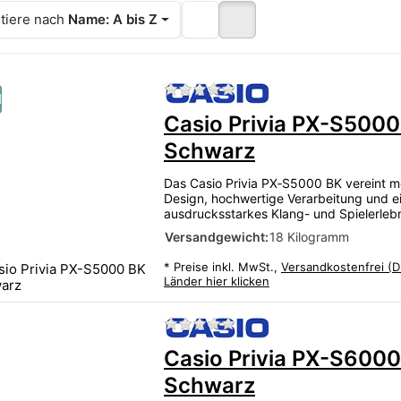
tiere nach
Name: A bis Z
Zu diesem Produkt liegen
u
Casio Privia PX-S5000
Schwarz
Das Casio Privia PX‑S5000 BK vereint 
Design, hochwertige Verarbeitung und e
ausdrucksstarkes Klang- und Spielerlebn
Versandgewicht:
18 Kilogramm
*
Preise inkl. MwSt.,
Versandkostenfrei (D
Länder hier klicken
Zu diesem Produkt liegen
Casio Privia PX-S600
Schwarz