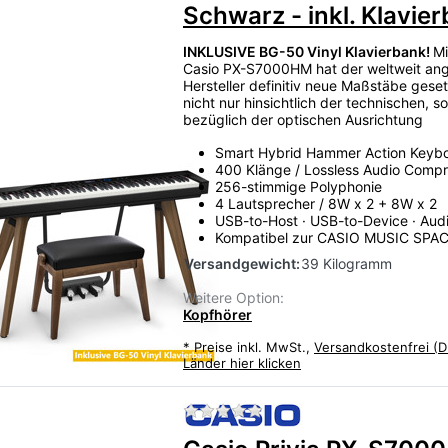
Schwarz - inkl. Klavie
INKLUSIVE BG-50 Vinyl Klavierbank!
Mi
Casio PX-S7000HM hat der weltweit an
Hersteller definitiv neue Maßstäbe gese
nicht nur hinsichtlich der technischen, 
bezüglich der optischen Ausrichtung
Smart Hybrid Hammer Action Keyb
400 Klänge / Lossless Audio Compr
256-stimmige Polyphonie
4 Lautsprecher / 8W x 2 + 8W x 2
USB-to-Host · USB-to-Device · Aud
Kompatibel zur CASIO MUSIC SPA
Versandgewicht:
39 Kilogramm
Weitere Option:
Kopfhörer
*
Preise inkl. MwSt.,
Versandkostenfrei (D
Länder hier klicken
Zu diesem Produkt liegen