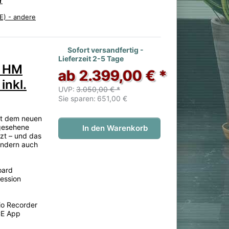
r
E) - andere
 noch keine Bewertungen vor.
Sofort versandfertig -
Lieferzeit 2-5 Tage
0 HM
ab 2.399,00 € *
inkl.
UVP:
3.050,00 € *
Sie sparen:
651,00 €
t dem neuen
gesehene
In den Warenkorb
tzt – und das
sondern auch
oard
ession
io Recorder
CE App