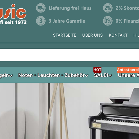
STARTSEITE
ÜBER UNS
KONTAKT
HI
e tippen, erscheinen automatisch erste Ergebnisse. Drücken Si
HOT
Antestberei
geln
Noten - Leuchten - Zubehör
SALE!
Unsere A