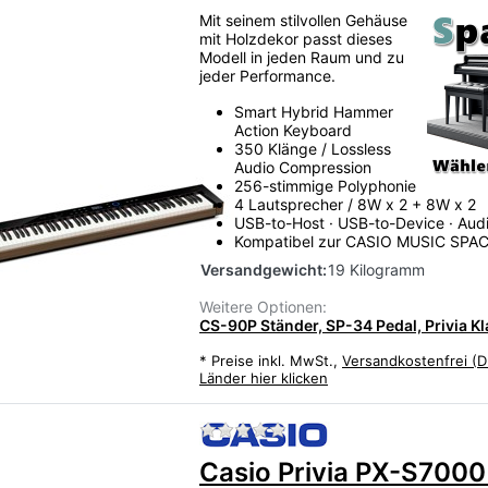
Mit seinem stilvollen Gehäuse
mit Holzdekor passt dieses
Modell in jeden Raum und zu
jeder Performance.
Smart Hybrid Hammer
Action Keyboard
350 Klänge / Lossless
Audio Compression
256-stimmige Polyphonie
4 Lautsprecher / 8W x 2 + 8W x 2
USB-to-Host · USB-to-Device · Aud
Kompatibel zur CASIO MUSIC SPA
Versandgewicht:
19 Kilogramm
Weitere Optionen:
CS-90P Ständer, SP-34 Pedal, Privia Kl
*
Preise inkl. MwSt.,
Versandkostenfrei (D
Länder hier klicken
Zu diesem Produkt liegen
Casio Privia PX-S7000