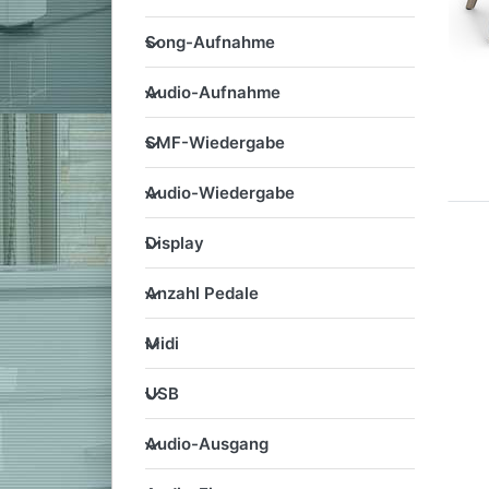
Song-Aufnahme
Song-Aufnahme
Audio-Aufnahme
Audio-Aufnahme
SMF-Wiedergabe
SMF-Wiedergabe
Audio-Wiedergabe
Audio-Wiedergabe
Display
Display
Anzahl Pedale
Anzahl Pedale
Midi
Midi
USB
USB
Audio-Ausgang
Audio-Ausgang
Audio-Eingang