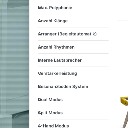
Max. Polyphonie
Max. Polyphonie
Anzahl Klänge
Anzahl Klänge
Arranger (Begleitautomatik
Arranger (Begleitautomatik)
Anzahl Rhythmen
Anzahl Rhythmen
Interne Lautsprecher
Interne Lautsprecher
Verstärkerleistung
Verstärkerleistung
Resonanzboden System
Resonanzboden System
Dual Modus
Dual Modus
Split Modus
Split Modus
4-Hand Modus
4-Hand Modus