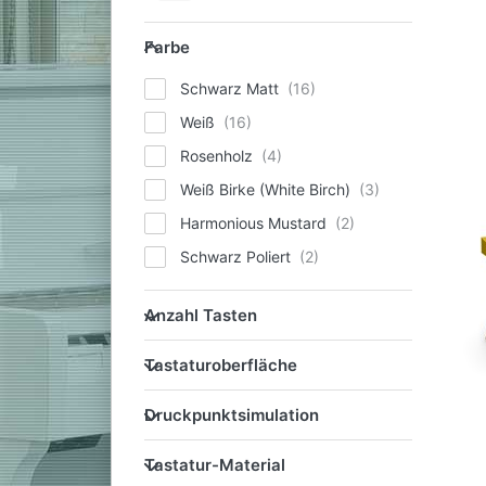
Farbe
Farbe
Schwarz Matt
Weiß
Rosenholz
Weiß Birke (White Birch)
Harmonious Mustard
Schwarz Poliert
Anzahl Tasten
Anzahl Tasten
Tastaturoberfläche
Tastaturoberfläche
Druckpunktsimulation
Druckpunktsimulation
Tastatur-Material
Tastatur-Material