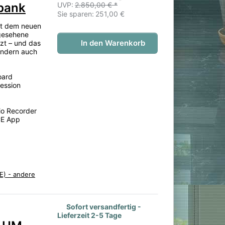
UVP:
2.850,00 € *
rbank
Sie sparen:
251,00 €
t dem neuen
gesehene
In den Warenkorb
tzt – und das
sondern auch
oard
ession
io Recorder
CE App
E) - andere
 noch keine Bewertungen vor.
Sofort versandfertig -
Lieferzeit 2-5 Tage