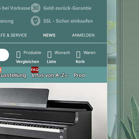
LFE & SERVICE
NEWS
ANMELDEN
e die Eingabetaste, um alle Ergebnisse aufzurufen.
Produkte
Wunsch
Waren
Vergleichen
Liste
Korb
t
FAQ
usstellung
Infos von A-Z
Produktberater