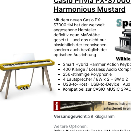
Casio Privia PX-S700
Harmonious Mustard
Mit dem neuen Casio PX-
S7000HM hat der weltweit
angesehene Hersteller
definitiv neue Maßstäbe
gesetzt – und das nicht nur
hinsichtlich der technischen,
sondern auch bezüglich der
optischen Ausrichtung
Smart Hybrid Hammer Action Keyb
400 Klänge / Lossless Audio Compr
256-stimmige Polyphonie
4 Lautsprecher / 8W x 2 + 8W x 2
USB-to-Host · USB-to-Device · Aud
Kompatibel zur CASIO MUSIC SPA
Versandgewicht:
39 Kilogramm
Weitere Optionen: