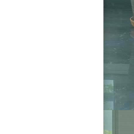
Sofort versandfertig -
Lieferzeit 2-5 Tage
ab 1.399,00 € *
UVP:
1.999,00 € *
Sie sparen:
600,00 €
In den Warenkorb
Lieferzeit 5-8 Tage
ab 1.499,00 € *
UVP:
1.999,00 € *
Sie sparen:
500,00 €