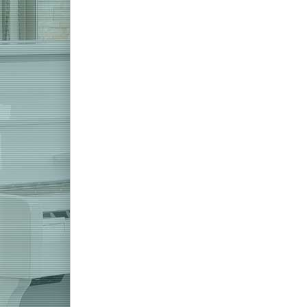
kombiniert ein
liefert einen 
*
Preise inkl. 
Z
Casio C
Das AP-550 aus
minimalistische
kombiniert ein
liefert einen 
*
Preise inkl. 