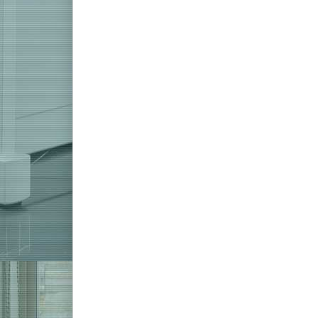
Z
Casio C
Das AP-550 aus
minimalistische
kombiniert ein
liefert einen 
*
Preise inkl. 
Z
Casio C
Das AP-550 aus
minimalistische