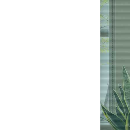
In den Warenkorb
Sofort versandfertig -
Lieferzeit 2-5 Tage
ab 1.399,00 € *
UVP:
1.999,00 € *
Sie sparen:
600,00 €
In den Warenkorb