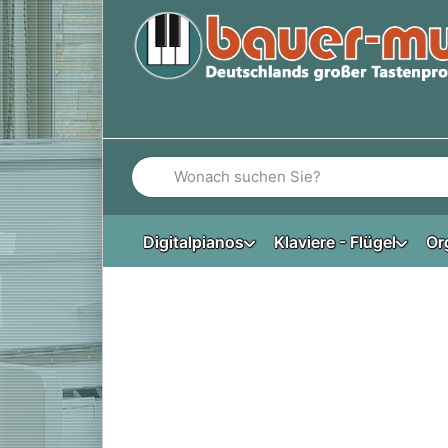
Geben Sie einen Suchbegriff ein. Während Si
Digitalpianos
Klaviere - Flügel
Or