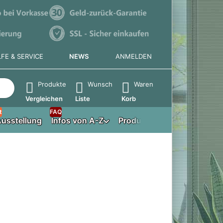
LFE & SERVICE
NEWS
ANMELDEN
e die Eingabetaste, um alle Ergebnisse aufzurufen.
Produkte
Wunsch
Waren
Vergleichen
Liste
Korb
t
FAQ
usstellung
Infos von A-Z
Produktberater