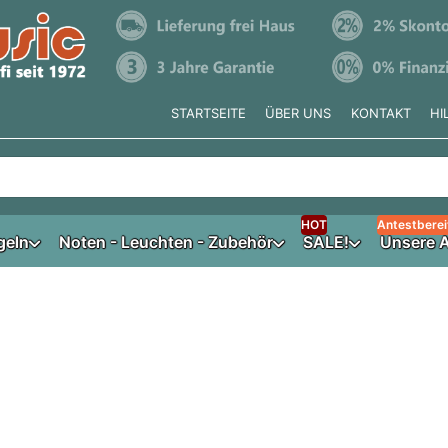
STARTSEITE
ÜBER UNS
KONTAKT
HI
e tippen, erscheinen automatisch erste Ergebnisse. Drücken Si
HOT
Antestberei
geln
Noten - Leuchten - Zubehör
SALE!
Unsere A