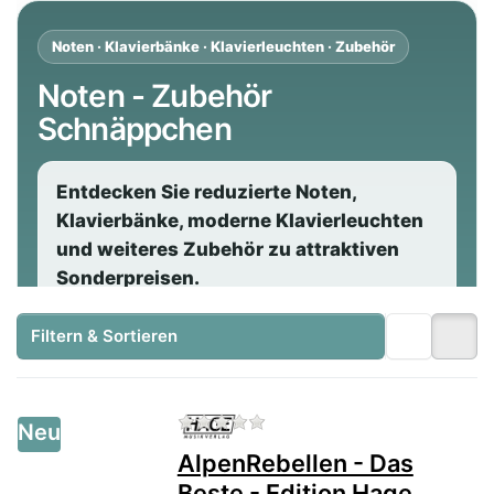
Noten · Klavierbänke · Klavierleuchten · Zubehör
Noten - Zubehör
Schnäppchen
Entdecken Sie reduzierte Noten,
Klavierbänke, moderne Klavierleuchten
und weiteres Zubehör zu attraktiven
Sonderpreisen.
Filtern & Sortieren
Praktisches Zubehör und Noten
zu günstigen Preisen
Zu diesem Produkt liegen no
Neu
In dieser Warengruppe finden Sie
Noten -
AlpenRebellen - Das
Zubehör Schnäppchen
zu besonders
Beste - Edition Hage