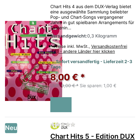
Chart Hits 4 aus dem DUX‑Verlag bietet
eine ausgewählte Sammlung beliebter
Pop‑ und Chart‑Songs vergangener
Jahre in gut spielbaren Arrangements für
Tastenin...
Versandgewicht:
0,3 Kilogramm
*
Preise inkl. MwSt.,
Versandkostenfrei
(DE) - andere Länder hier klicken
Sofort versandfertig - Lieferzeit 2-3
Tage
8,00 € *
UVP:
9,00 € *
Sie sparen:
1,00 €
Zu diesem Produkt liegen no
Neu
Chart Hits 5 - Edition DUX