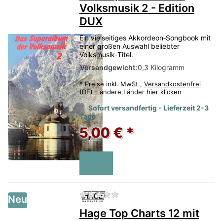
Volksmusik 2 - Edition
DUX
Ein vielseitiges Akkordeon‑Songbook mit
einer großen Auswahl beliebter
Volksmusik‑Titel.
Versandgewicht:
0,3 Kilogramm
*
Preise inkl. MwSt.,
Versandkostenfrei
(DE) - andere Länder hier klicken
Sofort versandfertig - Lieferzeit 2-3
Tage
5,00 € *
Zu diesem Produkt liegen no
Neu
Hage Top Charts 12 mit