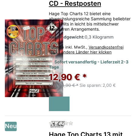
CD - Restposten
Hage Top Charts 12 bietet eine
abwechslungsreiche Sammlung beliebter
Chart‑Hits in leicht bis mittelschwer
spielbaren Arrangements.
Versandgewicht:
0,3 Kilogramm
*
Preise inkl. MwSt.,
Versandkostenfrei
(DE) - andere Länder hier klicken
Sofort versandfertig - Lieferzeit 2-3
Tage
12,90 € *
UVP:
14,90 € *
Sie sparen:
2,00 €
Zu diesem Produkt liegen no
Neu
Hage Top Charts 13 mit