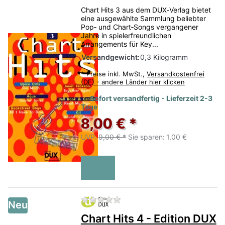
Chart Hits 3 aus dem DUX‑Verlag bietet
eine ausgewählte Sammlung beliebter
Pop‑ und Chart‑Songs vergangener
Jahre in spielerfreundlichen
Arrangements für Key...
Versandgewicht:
0,3 Kilogramm
*
Preise inkl. MwSt.,
Versandkostenfrei
(DE) - andere Länder hier klicken
Sofort versandfertig - Lieferzeit 2-3
Tage
8,00 € *
UVP:
9,00 € *
Sie sparen:
1,00 €
Zu diesem Produkt liegen no
Neu
Chart Hits 4 - Edition DUX