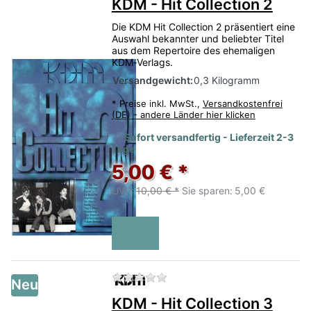
KDM - Hit Collection 2
Die KDM Hit Collection 2 präsentiert eine
Auswahl bekannter und beliebter Titel
aus dem Repertoire des ehemaligen
KDM‑Verlags.
Versandgewicht:
0,3 Kilogramm
*
Preise inkl. MwSt.,
Versandkostenfrei
(DE) - andere Länder hier klicken
Sofort versandfertig - Lieferzeit 2-3
Tage
5,00 € *
UVP:
10,00 € *
Sie sparen:
5,00 €
Zu diesem Produkt liegen no
Neu
KDM - Hit Collection 3