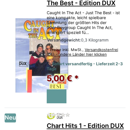
The Best - Edition DUX
Unsere Noten- und Zubehör-
Caught In The Act - Just The Best - ist
eine kompakte, leicht spielbare
Schnäppchen sind nur begrenzt
Sammlung der größten Hits der
verfügbar — stöbern lohnt sich!
90er‑Boygroup Caught In The Act,
arrangiert speziell fü...
Versandgewicht:
0,3 Kilogramm
*
Preise inkl. MwSt.,
Versandkostenfrei
(DE) - andere Länder hier klicken
Sofort versandfertig - Lieferzeit 2-3
Tage
5,00 € *
Zu diesem Produkt liegen no
Neu
Chart Hits 1 - Edition DUX