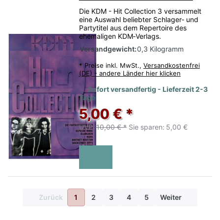
Die KDM - Hit Collection 3 versammelt
eine Auswahl beliebter Schlager‑ und
Partytitel aus dem Repertoire des
ehemaligen KDM‑Verlags.
Versandgewicht:
0,3 Kilogramm
*
Preise inkl. MwSt.,
Versandkostenfrei
(DE) - andere Länder hier klicken
Sofort versandfertig - Lieferzeit 2-3
Tage
5,00 € *
UVP:
10,00 € *
Sie sparen:
5,00 €
Zurück
1
2
3
4
5
Weiter