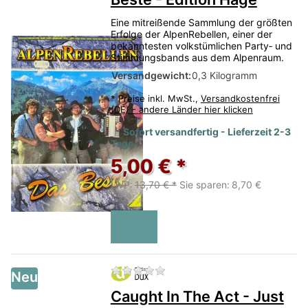
attraktiven Preisen: ausgewählte Noten,
Eine mitreißende Sammlung der größten
Klavierbänke, Klavierleuchten und weiteres
Erfolge der AlpenRebellen, einer der
Zubehör rund um Piano, Klavier, Flügel und
bekanntesten volkstümlichen Party‑ und
Stimmungsbands aus dem Alpenraum.
Orgel. Ideal, wenn Sie Ihr Instrument sinnvoll
Versandgewicht:
0,3 Kilogramm
ergänzen und dabei besonders günstig kaufen
möchten.
*
Preise inkl. MwSt.,
Versandkostenfrei
(DE) - andere Länder hier klicken
Noten
Klavierbänke
Klavierleuchten
Sofort versandfertig - Lieferzeit 2-3
Tage
Piano-Zubehör
Orgel-Zubehör
Sonderpreise
5,00 € *
Praktisch
UVP:
13,70 € *
Sie sparen:
8,70 €
Zubehör für Zuhause, Unterricht und Bühne.
Reduziert
Ausgewählte Angebote sichern.
Zu diesem Produkt liegen no
Neu
Begrenzt
Caught In The Act - Just
Nur solange der Vorrat reicht.