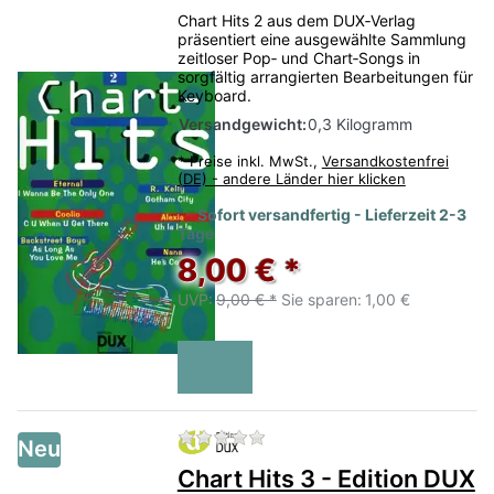
Chart Hits 2 aus dem DUX‑Verlag
präsentiert eine ausgewählte Sammlung
zeitloser Pop‑ und Chart‑Songs in
sorgfältig arrangierten Bearbeitungen für
Keyboard.
Versandgewicht:
0,3 Kilogramm
*
Preise inkl. MwSt.,
Versandkostenfrei
(DE) - andere Länder hier klicken
Sofort versandfertig - Lieferzeit 2-3
Tage
8,00 € *
UVP:
9,00 € *
Sie sparen:
1,00 €
Zu diesem Produkt liegen no
Neu
Chart Hits 3 - Edition DUX