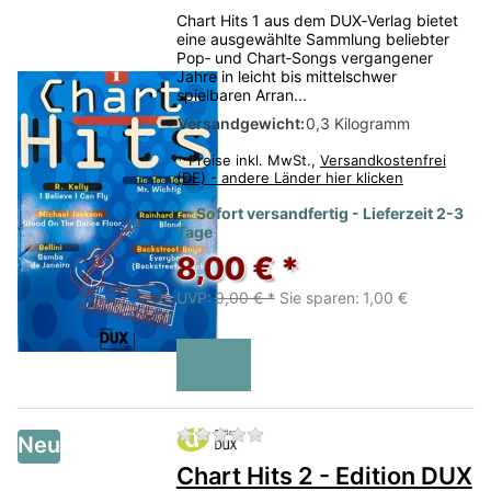
Chart Hits 1 aus dem DUX‑Verlag bietet
eine ausgewählte Sammlung beliebter
Pop‑ und Chart‑Songs vergangener
Jahre in leicht bis mittelschwer
spielbaren Arran...
Versandgewicht:
0,3 Kilogramm
*
Preise inkl. MwSt.,
Versandkostenfrei
(DE) - andere Länder hier klicken
Sofort versandfertig - Lieferzeit 2-3
Tage
8,00 € *
UVP:
9,00 € *
Sie sparen:
1,00 €
Zu diesem Produkt liegen no
Neu
Chart Hits 2 - Edition DUX