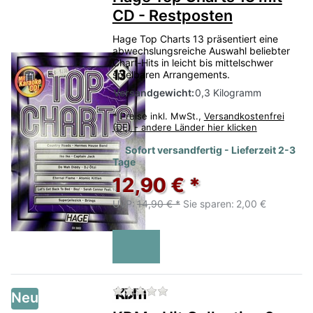
CD - Restposten
Hage Top Charts 13 präsentiert eine
abwechslungsreiche Auswahl beliebter
Chart‑Hits in leicht bis mittelschwer
spielbaren Arrangements.
Versandgewicht:
0,3 Kilogramm
*
Preise inkl. MwSt.,
Versandkostenfrei
(DE) - andere Länder hier klicken
Sofort versandfertig - Lieferzeit 2-3
Tage
12,90 € *
UVP:
14,90 € *
Sie sparen:
2,00 €
Zu diesem Produkt liegen no
Neu