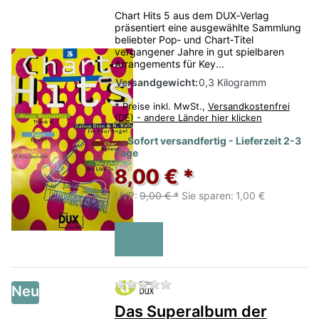
Chart Hits 5 aus dem DUX‑Verlag
präsentiert eine ausgewählte Sammlung
beliebter Pop‑ und Chart‑Titel
vergangener Jahre in gut spielbaren
Arrangements für Key...
Versandgewicht:
0,3 Kilogramm
*
Preise inkl. MwSt.,
Versandkostenfrei
(DE) - andere Länder hier klicken
Sofort versandfertig - Lieferzeit 2-3
Tage
8,00 € *
UVP:
9,00 € *
Sie sparen:
1,00 €
Zu diesem Produkt liegen no
Neu
Das Superalbum der