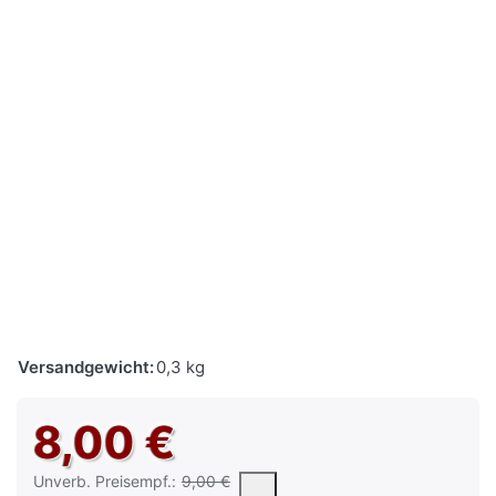
Versandgewicht:
0,3 kg
8,00 €
Die UVP ist der vorgeschlagene oder empfohlene Verkaufspreis e
Unverb. Preisempf.:
9,00 €