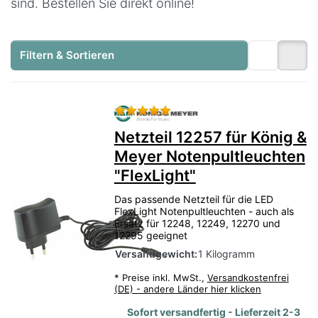
sind. Bestellen Sie direkt online!
Filtern & Sortieren
Bewertung: 5 von 5 Sternen.
Netzteil 12257 für König &
Meyer Notenpultleuchten
"FlexLight"
Das passende Netzteil für die LED
FlexLight Notenpultleuchten - auch als
Ersatz für 12248, 12249, 12270 und
12295 geeignet
Versandgewicht:
1 Kilogramm
*
Preise inkl. MwSt.,
Versandkostenfrei
(DE) - andere Länder hier klicken
Sofort versandfertig - Lieferzeit 2-3