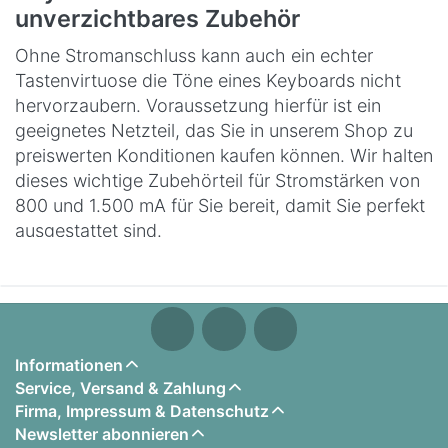
unverzichtbares Zubehör
Ohne Stromanschluss kann auch ein echter
Tastenvirtuose die Töne eines Keyboards nicht
hervorzaubern. Voraussetzung hierfür ist ein
geeignetes Netzteil, das Sie in unserem Shop zu
preiswerten Konditionen kaufen können. Wir halten
dieses wichtige Zubehörteil für Stromstärken von
800 und 1.500 mA für Sie bereit, damit Sie perfekt
ausgestattet sind.
Unsere Keyboard-Netzgeräte erfüllen höchste
qualitative Ansprüche und eignen sich für eine
Ausgangsspannung von 12 Volt (Gleichstrom).
Auch Standard-Modelle, die ebenso für 230 Volt
Informationen
Wechselstrom verwendet werden können, führen
Service, Versand & Zahlung
wir im Portfolio. Wir liefern Ihnen Netzgeräte für
Firma, Impressum & Datenschutz
Yamaha Keyboards, die eine tadellose
Newsletter abonnieren
Stromversorgung sicherstellen. Wenn Sie also