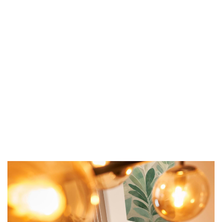
LX-9
Das Spitzenmodell bietet mit seinen acht
Lautsprechern ein ultimatives Klangerlebnis, das
Sie vollkommen umgibt.
LX-6
Durch sein elegantes Design und fünf
Lautsprecher liefert das LX-6 einen dynamischen
Klang, der jeden Raum erfüllt.
LX-5
Mit seinem Vier-Lautsprecher-System bietet das
LX-5 einen beeindruckenden, kraftvollen Klang,
wie man ihn von einem so kompakten
Instrument nicht erwarten würde.