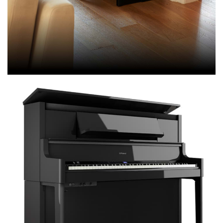
Die LX-Serie im Überlick
Jedes Modell der LX-Reihe bietet eine
herausragende Klavierleistung, gestützt auf die
fortschrittlichste Modellierungstechnologie, die
exklusiv von Roland angeboten wird.