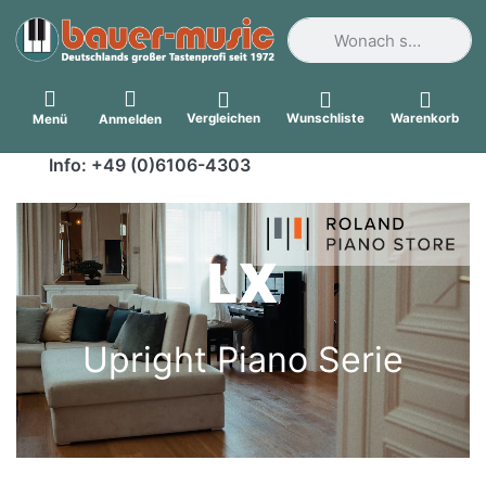
Geben Sie einen Suchbegri
Vergleichen
Wunschliste
Warenkorb
Menü
Anmelden
Info: +49 (0)6106-4303
LX
Upright Piano Serie