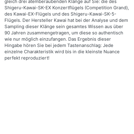
gleich drei atemberaubenden Klänge auf Sie: die des
Shigeru-Kawai-SK-EX Konzertflügels (Competition Grand),
des Kawai-EX-Flügels und des Shigeru-Kawai-SK-5-
Flügels. Der Hersteller Kawai hat bei der Analyse und dem
Sampling dieser Klänge sein gesamtes Wissen aus über
90 Jahren zusammengetragen, um diese so authentisch
wie nur möglich einzufangen. Das Ergebnis dieser
Hingabe hören Sie bei jedem Tastenanschlag: Jede
einzelne Charakteristik wird bis in die kleinste Nuance
perfekt reproduziert!
Drücken Sie
ENTER für
mehr
Optionen
zu Kawai
CA-501 B
Digitalpiano
Schwarz
Matt