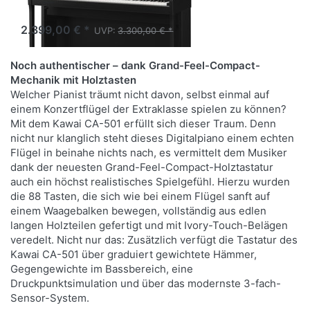
Nächster Wareneingang Juli 2026
2.399,00 € *
UVP:
3.300,00 € *
Noch authentischer – dank Grand-Feel-Compact-
Mechanik mit Holztasten
Welcher Pianist träumt nicht davon, selbst einmal auf
einem Konzertflügel der Extraklasse spielen zu können?
Mit dem Kawai CA-501 erfüllt sich dieser Traum. Denn
nicht nur klanglich steht dieses Digitalpiano einem echten
Flügel in beinahe nichts nach, es vermittelt dem Musiker
dank der neuesten Grand-Feel-Compact-Holztastatur
auch ein höchst realistisches Spielgefühl. Hierzu wurden
die 88 Tasten, die sich wie bei einem Flügel sanft auf
einem Waagebalken bewegen, vollständig aus edlen
langen Holzteilen gefertigt und mit Ivory-Touch-Belägen
veredelt. Nicht nur das: Zusätzlich verfügt die Tastatur des
Kawai CA-501 über graduiert gewichtete Hämmer,
Gegengewichte im Bassbereich, eine
Druckpunktsimulation und über das modernste 3-fach-
Sensor-System.