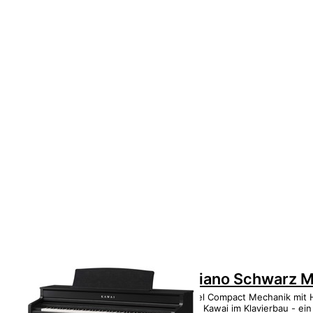
Kawai CA-501 B Digitalpiano Schwarz M
Das Modell CA501 ist mit einer Grand Feel Compact Mechanik mit 
die - dank der 90-jährigen Erfahrung von Kawai im Klavierbau - ein 