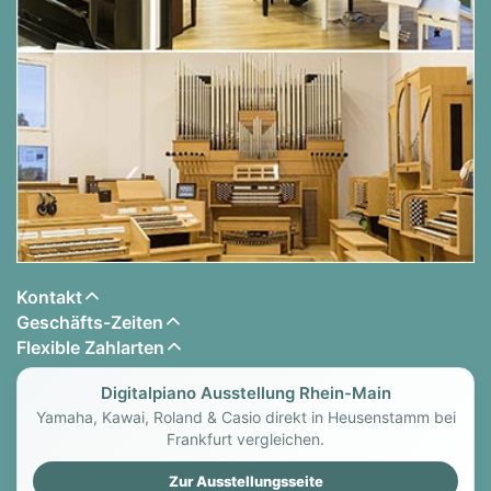
Kontakt
Geschäfts-Zeiten
Flexible Zahlarten
Digitalpiano Ausstellung Rhein-Main
Yamaha, Kawai, Roland & Casio direkt in Heusenstamm bei
Frankfurt vergleichen.
Zur Ausstellungsseite