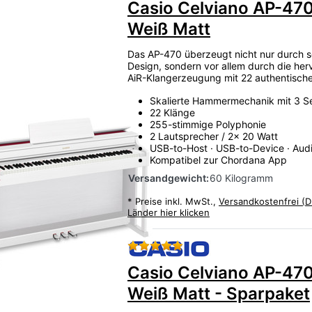
Casio Celviano AP-47
)
Weiß Matt
Das AP-470 überzeugt nicht nur durch s
Design, sondern vor allem durch die he
AiR-Klangerzeugung mit 22 authentisch
Skalierte Hammermechanik mit 3 S
22 Klänge
255-stimmige Polyphonie
2 Lautsprecher / 2x 20 Watt
USB-to-Host · USB-to-Device · Aud
Kompatibel zur Chordana App
Versandgewicht:
60 Kilogramm
*
Preise inkl. MwSt.,
Versandkostenfrei (D
Länder hier klicken
Bewertung: 5 von 5 Stern
Casio Celviano AP-47
Weiß Matt - Sparpaket