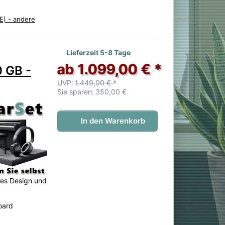
E) - andere
 noch keine Bewertungen vor.
Lieferzeit 5-8 Tage
ab 1.099,00 € *
 GB -
UVP:
1.449,00 € *
Sie sparen:
350,00 €
In den Warenkorb
nes Design und
oard