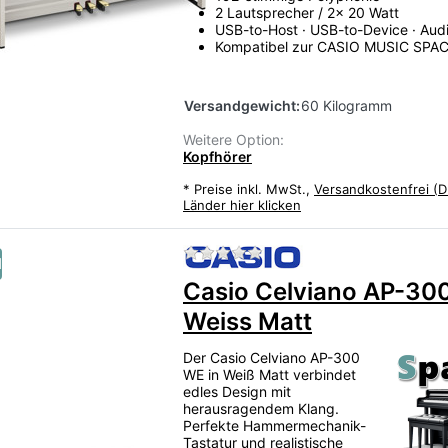
2 Lautsprecher / 2x 20 Watt
USB-to-Host · USB-to-Device · Aud
Kompatibel zur CASIO MUSIC SPA
Versandgewicht:
60 Kilogramm
Weitere Option:
Kopfhörer
*
Preise inkl. MwSt.,
Versandkostenfrei (D
Länder hier klicken
Zu diesem Produkt liegen
u
Casio Celviano AP-30
Weiss Matt
Der Casio Celviano AP-300
WE in Weiß Matt verbindet
edles Design mit
herausragendem Klang.
Perfekte Hammermechanik-
Tastatur und realistische