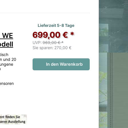
 noch keine Bewertungen vor.
Lieferzeit 5-8 Tage
699,00 € *
0 WE
UVP:
969,00 € *
dell
Sie sparen:
270,00 €
tisch
en und 20
In den Warenkorb
lungene
O
ensoren