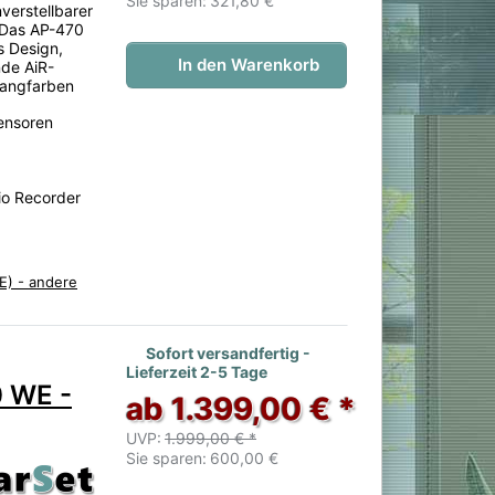
Sie sparen:
321,80 €
verstellbarer
 Das AP-470
s Design,
In den Warenkorb
nde AiR-
langfarben
ensoren
io Recorder
E) - andere
 noch keine Bewertungen vor.
Sofort versandfertig -
Lieferzeit 2-5 Tage
0 WE -
ab 1.399,00 € *
UVP:
1.999,00 € *
Sie sparen:
600,00 €