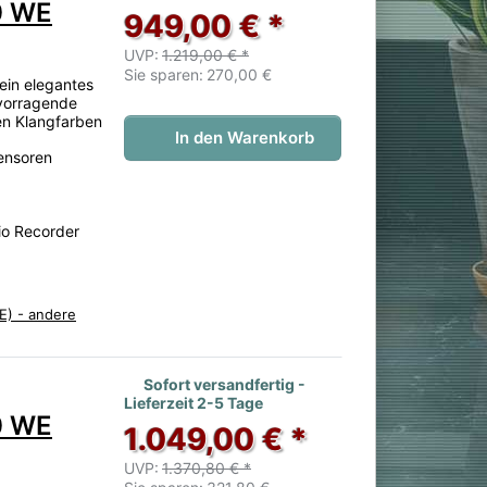
0 WE
949,00 € *
UVP:
1.219,00 € *
Sie sparen:
270,00 €
ein elegantes
rvorragende
en Klangfarben
In den Warenkorb
ensoren
io Recorder
E) - andere
en. 3 Bewertungen.
Sofort versandfertig -
Lieferzeit 2-5 Tage
0 WE
1.049,00 € *
UVP:
1.370,80 € *