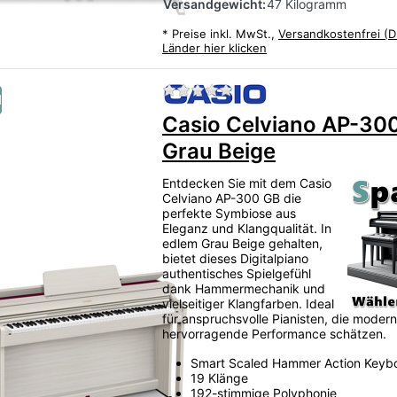
Versandgewicht:
47 Kilogramm
*
Preise inkl. MwSt.,
Versandkostenfrei (D
Länder hier klicken
Zu diesem Produkt liegen
u
Casio Celviano AP-300
Grau Beige
Entdecken Sie mit dem Casio
Celviano AP-300 GB die
perfekte Symbiose aus
Eleganz und Klangqualität. In
edlem Grau Beige gehalten,
bietet dieses Digitalpiano
authentisches Spielgefühl
dank Hammermechanik und
vielseitiger Klangfarben. Ideal
für anspruchsvolle Pianisten, die moder
hervorragende Performance schätzen.
Smart Scaled Hammer Action Keyb
19 Klänge
192-stimmige Polyphonie