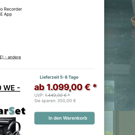
io Recorder
CE App
E) - andere
 noch keine Bewertungen vor.
Lieferzeit 5-8 Tage
ab 1.099,00 € *
0 WE -
UVP:
1.449,00 € *
Sie sparen:
350,00 €
In den Warenkorb