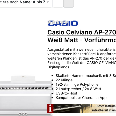
tiere nach
Name: A bis Z
Zu diesem Produkt liegen
Casio Celviano AP-27
Weiß Matt - Vorführmo
Ausgestattet mit zwei neuen charakteris
verschiedenen Konzertflügel-Klangfarb
weiteren Klängen ist das AP-270 der ge
Einstieg in die Welt der CASIO CELVIAN
Digitalpianos.
Skalierte Hammermechanik mit 3 S
22 Klänge
192-stimmige Polyphonie
2 Lautsprecher / 2x 8 Watt
USB-to-Host
Kompatibel zur Chordana App