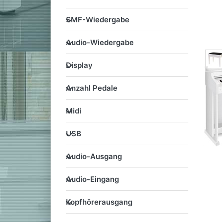
SMF-Wiedergabe
SMF-Wiedergabe
Audio-Wiedergabe
Audio-Wiedergabe
Display
Display
Anzahl Pedale
Anzahl Pedale
Midi
Midi
USB
USB
Audio-Ausgang
Audio-Ausgang
Audio-Eingang
Audio-Eingang
Kopfhörerausgang
Kopfhörerausgang
Metronom