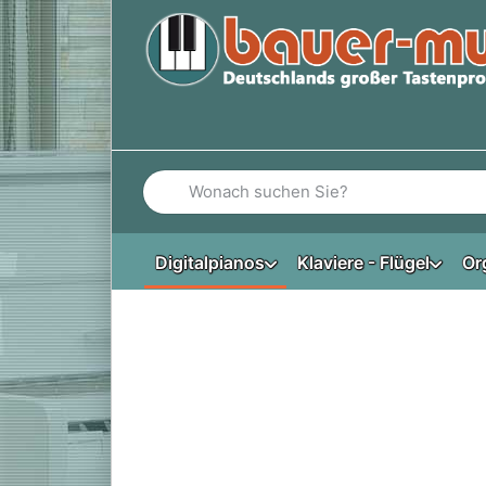
Geben Sie einen Suchbegriff ein. Während Si
Digitalpianos
Klaviere - Flügel
Or