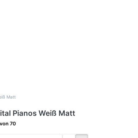
iß Matt
ital Pianos Weiß Matt
ergebnisse:
von
70