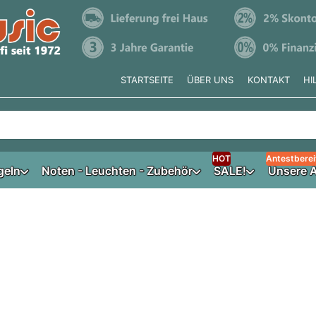
STARTSEITE
ÜBER UNS
KONTAKT
HI
e tippen, erscheinen automatisch erste Ergebnisse. Drücken Si
HOT
Antestberei
geln
Noten - Leuchten - Zubehör
SALE!
Unsere A