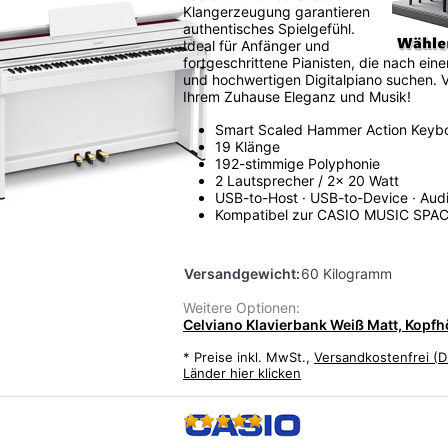
Klangerzeugung garantieren
authentisches Spielgefühl.
Ideal für Anfänger und
fortgeschrittene Pianisten, die nach eine
und hochwertigen Digitalpiano suchen. V
Ihrem Zuhause Eleganz und Musik!
Smart Scaled Hammer Action Keyb
19 Klänge
192-stimmige Polyphonie
2 Lautsprecher / 2x 20 Watt
USB-to-Host · USB-to-Device · Aud
Kompatibel zur CASIO MUSIC SPA
Versandgewicht:
60 Kilogramm
Weitere Optionen:
Celviano Klavierbank Weiß Matt, Kopfh
*
Preise inkl. MwSt.,
Versandkostenfrei (D
Länder hier klicken
Bewertung: 5 von 5 Stern