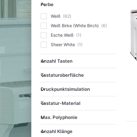
Farbe
Farbe
Weiß
Weiß Birke (White Birch)
Esche Weiß
Sheer White
Anzahl Tasten
Anzahl Tasten
Tastaturoberfläche
Tastaturoberfläche
Druckpunktsimulation
Druckpunktsimulation
Tastatur-Material
Tastatur-Material
Max. Polyphonie
Max. Polyphonie
Anzahl Klänge
Anzahl Klänge