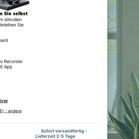
m stilvollen
erleihen Sie
oard
io Recorder
CE App
örer
E) - andere
en. 1 Bewertung.
Sofort versandfertig -
Lieferzeit 2-5 Tage