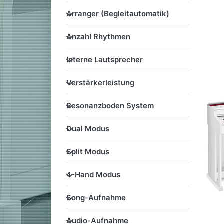
Arranger (Begleitautomatik
Arranger (Begleitautomatik)
Anzahl Rhythmen
Anzahl Rhythmen
Interne Lautsprecher
Interne Lautsprecher
Verstärkerleistung
Verstärkerleistung
Resonanzboden System
Resonanzboden System
Dual Modus
Dual Modus
Split Modus
Split Modus
4-Hand Modus
4-Hand Modus
Song-Aufnahme
Song-Aufnahme
Audio-Aufnahme
Audio-Aufnahme