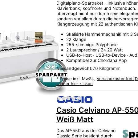
Digitalpiano-Sparpaket - Inklusive höhen
Klavierbank, Kopfhörer und Notenbuch.
überzeugt nicht nur durch sein elegante
sondern vor allem durch die hervorrage
Klangerzeugung mit 22 authentischen K
Skalierte Hammermechanik mit 3 S
22 Klänge
255-stimmige Polyphonie
2 Lautsprecher / 2x 20 Watt
USB-to-Host · USB-to-Device · Aud
Kompatibel zur Chordana App
Versandgewicht:
70 Kilogramm
*
Preise inkl. MwSt.,
Versandkostenfrei (D
Länder hier klicken
Zu diesem Produkt liegen
Casio Celviano AP-55
Weiß Matt
Das AP-550 aus der Celviano
Classic Serie besticht durch