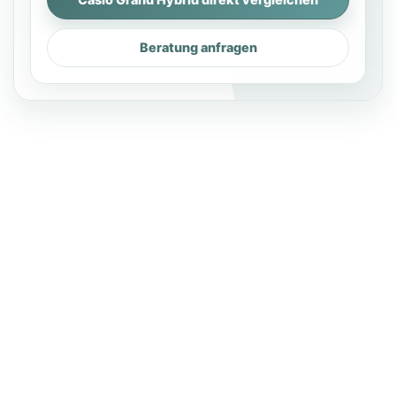
Beratung anfragen
Drücken
Sie
ENTER
für mehr
Optionen
zu Casio
Grand
Hybrid
GP-310
BK
Schwarz