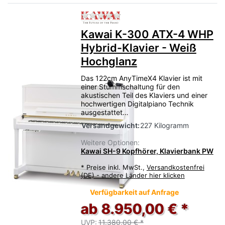
Zu diesem Produkt liegen no
Kawai K-300 ATX-4 WHP
Hybrid-Klavier - Weiß
Hochglanz
Das 122cm AnyTimeX4 Klavier ist mit
einer Stummschaltung für den
akustischen Teil des Klaviers und einer
hochwertigen Digitalpiano Technik
ausgestattet…
Versandgewicht:
227 Kilogramm
Weitere Optionen:
Kawai SH-9 Kopfhörer, Klavierbank PW
*
Preise inkl. MwSt.,
Versandkostenfrei
(DE) - andere Länder hier klicken
Verfügbarkeit auf Anfrage
ab 8.950,00 € *
UVP:
11.380,00 € *