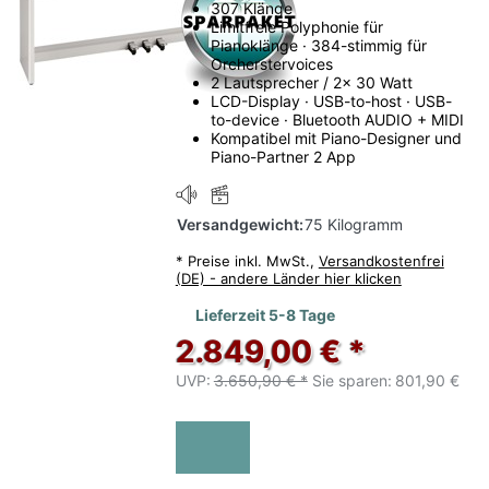
307 Klänge
Limitfreie Polyphonie für
Pianoklänge · 384-stimmig für
Orcherstervoices
2 Lautsprecher / 2x 30 Watt
LCD-Display · USB-to-host · USB-
to-device · Bluetooth AUDIO + MIDI
Kompatibel mit Piano-Designer und
Piano-Partner 2 App
Versandgewicht:
75 Kilogramm
*
Preise inkl. MwSt.,
Versandkostenfrei
(DE) - andere Länder hier klicken
Lieferzeit 5-8 Tage
2.849,00 € *
UVP:
3.650,90 € *
Sie sparen:
801,90 €