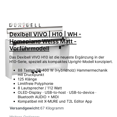
Zu diesem Produkt liegen noch keine Bewertu
Dexibell VIVO | H10 | WH -
Homepiano Weiss Matt -
Vorführmodell
Das Dexibell VIVO H10 ist die neueste Ergänzung in der
H10-Serie, speziell als kompaktes Upright-Modell konzipiert.
88 Tasten TP-400 W (Hybridholz) Hammermechanik
mit Druckpunkt
125 Klänge
Limitfreie Polyphonie
8 Lautsprecher / 112 Watt
OLED-Display · USB-to-host · USB-to-device ·
Bluetooth AUDIO + MIDI
Kompatibel mit X-MURE und T2L Editor App
Versandgewicht:
67 Kilogramm
Weitere Optionen: