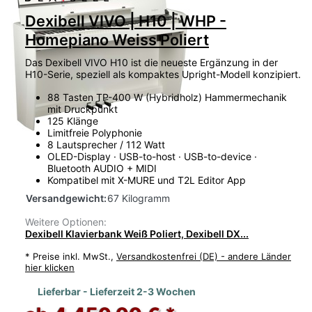
Dexibell VIVO | H10 | WHP -
Homepiano Weiss Poliert
Das Dexibell VIVO H10 ist die neueste Ergänzung in der
H10-Serie, speziell als kompaktes Upright-Modell konzipiert.
88 Tasten TP-400 W (Hybridholz) Hammermechanik
mit Druckpunkt
125 Klänge
Limitfreie Polyphonie
8 Lautsprecher / 112 Watt
OLED-Display · USB-to-host · USB-to-device ·
Bluetooth AUDIO + MIDI
Kompatibel mit X-MURE und T2L Editor App
Versandgewicht:
67 Kilogramm
Weitere Optionen:
Dexibell Klavierbank Weiß Poliert, Dexibell DX...
*
Preise inkl. MwSt.,
Versandkostenfrei (DE) - andere Länder
hier klicken
Lieferbar - Lieferzeit 2-3 Wochen