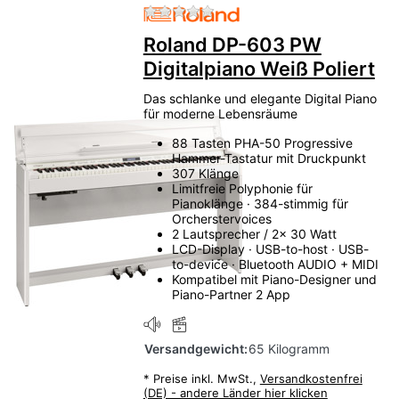
Zu diesem Produkt liegen no
Roland DP-603 PW
Digitalpiano Weiß Poliert
Das schlanke und elegante Digital Piano
für moderne Lebensräume
88 Tasten PHA-50 Progressive
Hammer-Tastatur mit Druckpunkt
307 Klänge
Limitfreie Polyphonie für
Pianoklänge · 384-stimmig für
Orcherstervoices
2 Lautsprecher / 2x 30 Watt
LCD-Display · USB-to-host · USB-
to-device · Bluetooth AUDIO + MIDI
Kompatibel mit Piano-Designer und
Piano-Partner 2 App
Versandgewicht:
65 Kilogramm
*
Preise inkl. MwSt.,
Versandkostenfrei
(DE) - andere Länder hier klicken