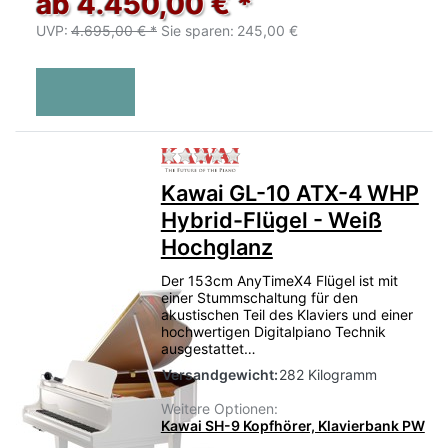
ab 4.450,00 € *
UVP:
4.695,00 € *
Sie sparen:
245,00 €
Zu diesem Produkt liegen no
Kawai GL-10 ATX-4 WHP
Hybrid-Flügel - Weiß
Hochglanz
Der 153cm AnyTimeX4 Flügel ist mit
einer Stummschaltung für den
akustischen Teil des Klaviers und einer
hochwertigen Digitalpiano Technik
ausgestattet…
Versandgewicht:
282 Kilogramm
Weitere Optionen:
Kawai SH-9 Kopfhörer, Klavierbank PW