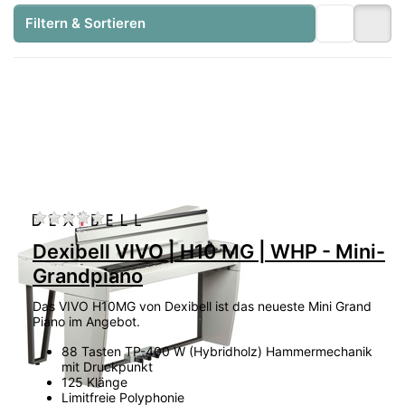
Filtern & Sortieren
Zu diesem Produkt liegen noch keine Bewertu
Dexibell VIVO | H10 MG | WHP - Mini-
Grandpiano
Das VIVO H10MG von Dexibell ist das neueste Mini Grand
Piano im Angebot.
88 Tasten TP-400 W (Hybridholz) Hammermechanik
mit Druckpunkt
125 Klänge
Limitfreie Polyphonie