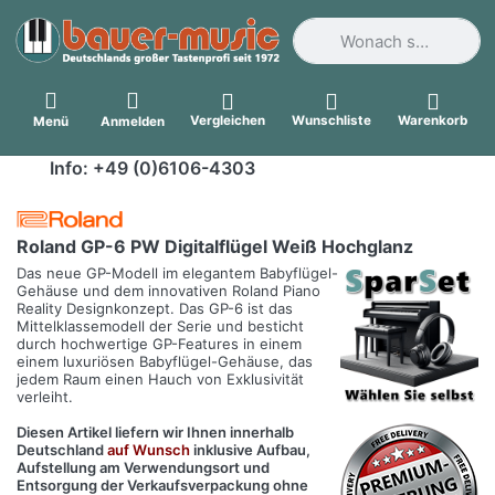
Geben Sie einen Suchbegri
Vergleichen
Wunschliste
Warenkorb
Menü
Anmelden
Info: +49 (0)6106-4303
Roland GP-6 PW Digitalflügel Weiß Hochglanz
Das neue GP-Modell im elegantem Babyflügel-
Gehäuse und dem innovativen Roland Piano
Reality Designkonzept. Das GP-6 ist das
Mittelklassemodell der Serie und besticht
durch hochwertige GP-Features in einem
einem luxuriösen Babyflügel-Gehäuse, das
jedem Raum einen Hauch von Exklusivität
verleiht.
Diesen Artikel liefern wir Ihnen innerhalb
Deutschland
auf Wunsch
inklusive Aufbau,
Aufstellung am Verwendungsort und
Entsorgung der Verkaufsverpackung ohne