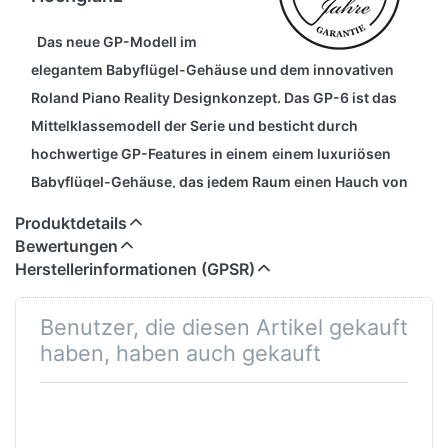
Das neue GP-Modell im
elegantem Babyflügel-Gehäuse und dem innovativen
Roland Piano Reality Designkonzept.
Das GP-6 ist das
Mittelklassemodell der Serie und besticht durch
hochwertige GP-Features in einem
einem luxuriösen
Babyflügel-Gehäuse, das jedem Raum einen Hauch von
Exklusivität verleiht.
Produktdetails
Bewertungen
Mit seinen eleganten Rundungen und fein gearbeiteten
Herstellerinformationen (GPSR)
Details entfaltet es die unvergleichliche Präsenz eines
edlen akustischen Flügels. Im Inneren sorgen innovative
Benutzer, die diesen Artikel gekauft
Technologien für die optimale Kombination aus
Haptik,
haben, haben auch gekauft
Klang und Klangwiedergabe. Darüber hinaus profitieren
Sie von einer breiten Palette zeitgemäßer
Funktionen, die
das GP-6 zu einem modernen Instrument für den
modernen Lebensstil machen, darunter
praktisch