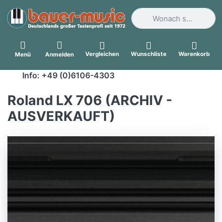
Geben Sie einen Suchbegri
Vergleichen
Wunschliste
Warenkorb
Menü
Anmelden
Info: +49 (0)6106-4303
Roland LX 706 (ARCHIV -
AUSVERKAUFT)
Roland LX-706 CH Digitalpiano
Charcoal Schwarz - Sparpaket
Inklusive Klavierbank, Kopfhörer Und
Notenalbum. Mit Seiner Niedrigeren
Gehäusehöhe Und Dem