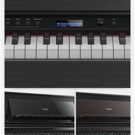
Geschlossenen Deckel Eignet Sich Das
LX706 Perfekt Für Pianisten
2.499,00 € *
MEHR INFOS
Roland LX-
706 DR
Digitalpiano
Roland LX-706 PE
Dunkles
Digitalpiano
Rosenholz -
Schwarz
Sparpaket
Hochglanz -