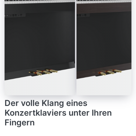
SPARPAKET
Innerhalb Der
Roland LX700-
Das High-End-
Serie Bietet Das
Homepiano Mit Sechs
LX706 Die Ideale
Lautsprechern, Flügel-
Balance Aus
Sound Und Raumklang-
Funktionalität
Effekten
Und Preis.
2.949,00 € *
2.499,00 € *
MEHR INFOS
MEHR INFOS
Der volle Klang eines
Konzertklaviers unter Ihren
Fingern