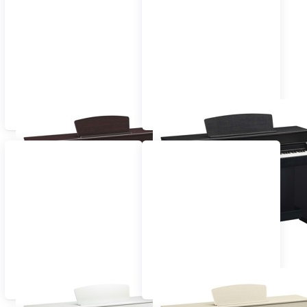
Musikers einfügen. Genau aus diesem Grund
lassen renommierte Instrumentenhersteller auch
eine Vielfalt an Piano-Gehäusefarben walten.
Auch Sie stellen an Ihr neues Digitalpiano den
Anspruch, dass es nicht nur rein vom Klang und
Spielkomfort, sondern auch in puncto Design voll
Rosenholz
Schwarz Matt
und ganz Ihren Anforderungen entsprechen muss?
Vielleicht haben Sie sogar bereits eine bestimmte
Farbe im Kopf, die Ihr Instrument kennzeichnen
soll? In beiden Fällen sind Sie auf dieser Rubrik
unseres Shops bestens aufgehoben, denn hier
haben wir die bei uns erhältlichen Digitalpianos
übersichtlich nach ihrer Gehäusefarbe sortiert. So
brauchen Sie nicht mehr lange suchen, wenn für
Sie die Optik ein nicht zu unterschätzendes
Kaufkriterium darstellt. Hier haben Sie alle
Weiß Matt
Esche Weiß
Gehäusefarben und die entsprechenden Modelle