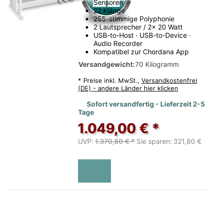
Sensoren
22 Klänge
255-stimmige Polyphonie
2 Lautsprecher / 2x 20 Watt
USB-to-Host · USB-to-Device ·
Audio Recorder
Kompatibel zur Chordana App
Versandgewicht:
70 Kilogramm
*
Preise inkl. MwSt.,
Versandkostenfrei
(DE) - andere Länder hier klicken
Sofort versandfertig - Lieferzeit 2-5
Tage
1.049,00 € *
UVP:
1.370,80 € *
Sie sparen:
321,80 €