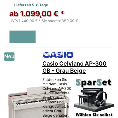
Lieferzeit 5-8 Tage
ab 1.099,00 € *
UVP:
1.449,00 € *
Sie sparen:
350,00 €
Zu diesem Produkt liegen no
Neu
Casio Celviano AP-300
GB - Grau Beige
Entdecken Sie
mit dem Casio
Celviano AP-300
GB die perfekte
Symbiose aus
Eleganz und
Klangqualität. In
edlem Grau
Beige gehalten,