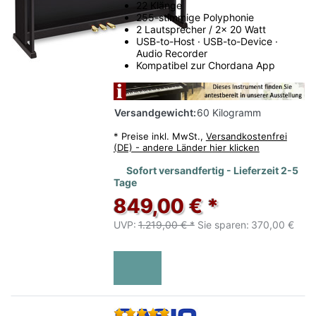
22 Klänge
255-stimmige Polyphonie
2 Lautsprecher / 2x 20 Watt
USB-to-Host · USB-to-Device ·
Audio Recorder
Kompatibel zur Chordana App
Versandgewicht:
60 Kilogramm
*
Preise inkl. MwSt.,
Versandkostenfrei
(DE) - andere Länder hier klicken
Sofort versandfertig - Lieferzeit 2-5
Tage
849,00 € *
UVP:
1.219,00 € *
Sie sparen:
370,00 €
Bewertung: 5 von 5 Sternen.