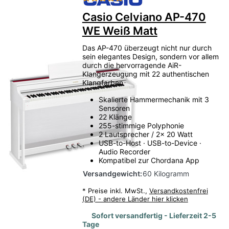
Casio Celviano AP-470
WE Weiß Matt
Das AP-470 überzeugt nicht nur durch
sein elegantes Design, sondern vor allem
durch die hervorragende AiR-
Klangerzeugung mit 22 authentischen
Klangfarben
Skalierte Hammermechanik mit 3
Sensoren
22 Klänge
255-stimmige Polyphonie
2 Lautsprecher / 2x 20 Watt
USB-to-Host · USB-to-Device ·
Audio Recorder
Kompatibel zur Chordana App
Versandgewicht:
60 Kilogramm
*
Preise inkl. MwSt.,
Versandkostenfrei
(DE) - andere Länder hier klicken
Sofort versandfertig - Lieferzeit 2-5
Tage