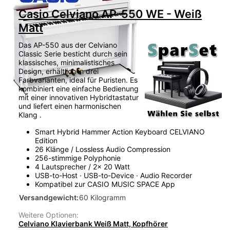
Casio Celviano AP-550 WE - Weiß
Matt
Das AP-550 aus der Celviano
Classic Serie besticht durch sein
klassisches, minimalistisches
Design, erhältlich in drei
Farbvarianten, ideal für Puristen. Es
kombiniert eine einfache Bedienung
mit einer innovativen Hybridtastatur
und liefert einen harmonischen
Klang .
Smart Hybrid Hammer Action Keyboard CELVIANO
Edition
26 Klänge / Lossless Audio Compression
256-stimmige Polyphonie
4 Lautsprecher / 2x 20 Watt
USB-to-Host · USB-to-Device · Audio Recorder
Kompatibel zur CASIO MUSIC SPACE App
Versandgewicht:
60 Kilogramm
Weitere Optionen:
Celviano Klavierbank Weiß Matt, Kopfhörer