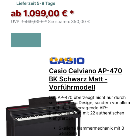
Lieferzeit 5-8 Tage
ab 1.099,00 € *
UVP:
1.449,00 € *
Sie sparen:
350,00 €
Bewertung: 5 von 5 Sternen.
Casio Celviano AP-470
BK Schwarz Matt -
Vorführmodell
Das AP-470 überzeugt nicht nur durch
sein elegantes Design, sondern vor allem
durch die hervorragende AiR-
Klangerzeugung mit 22 authentischen
Klangfarben
Skalierte Hammermechanik mit 3
Sensoren