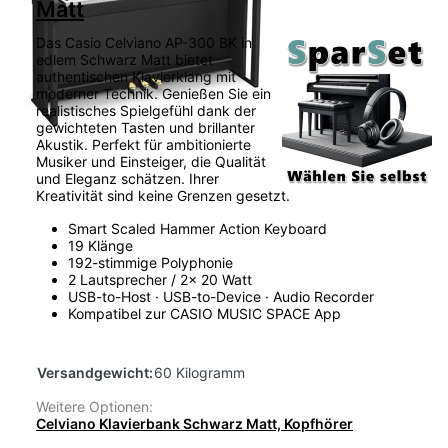
Matt
Das Casio Celviano AP-300 BK in
edlem Schwarz Matt bietet
authentischen Klavierklang mit
moderner Technik. Genießen Sie ein
realistisches Spielgefühl dank der
gewichteten Tasten und brillanter
Akustik. Perfekt für ambitionierte
Musiker und Einsteiger, die Qualität
und Eleganz schätzen. Ihrer
Kreativität sind keine Grenzen gesetzt.
Smart Scaled Hammer Action Keyboard
19 Klänge
192-stimmige Polyphonie
2 Lautsprecher / 2x 20 Watt
USB-to-Host · USB-to-Device · Audio Recorder
Kompatibel zur CASIO MUSIC SPACE App
Versandgewicht:
60 Kilogramm
Weitere Optionen:
Celviano Klavierbank Schwarz Matt, Kopfhörer