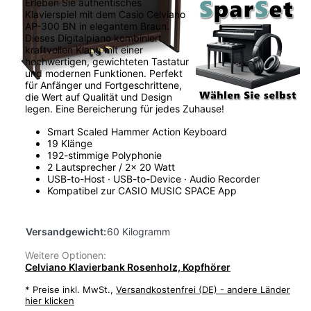
Erleben Sie authentisches
Klavierspiel mit dem Casio Celviano
AP-300 BN in elegantem Braun.
Dieses Digitalpiano kombiniert
kraftvollen Klang mit einer
hochwertigen, gewichteten Tastatur
und modernen Funktionen. Perfekt
für Anfänger und Fortgeschrittene,
die Wert auf Qualität und Design
legen. Eine Bereicherung für jedes Zuhause!
Smart Scaled Hammer Action Keyboard
19 Klänge
192-stimmige Polyphonie
2 Lautsprecher / 2x 20 Watt
USB-to-Host · USB-to-Device · Audio Recorder
Kompatibel zur CASIO MUSIC SPACE App
Versandgewicht:
60 Kilogramm
Weitere Optionen:
Celviano Klavierbank Rosenholz, Kopfhörer
*
Preise inkl. MwSt.,
Versandkostenfrei (DE) - andere Länder
hier klicken