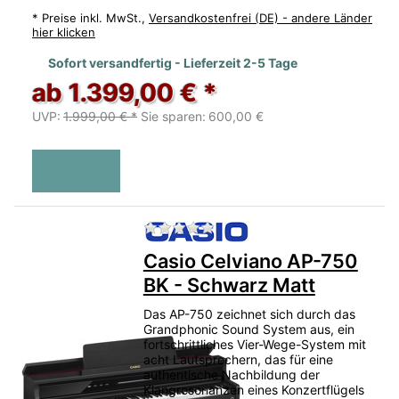
*
Preise inkl. MwSt.,
Versandkostenfrei (DE) - andere Länder
hier klicken
Sofort versandfertig - Lieferzeit 2-5 Tage
ab 1.399,00 € *
UVP:
1.999,00 € *
Sie sparen:
600,00 €
Zu diesem Produkt liegen no
Casio Celviano AP-750
BK - Schwarz Matt
Das AP-750 zeichnet sich durch das
Grandphonic Sound System aus, ein
fortschrittliches Vier-Wege-System mit
acht Lautsprechern, das für eine
authentische Nachbildung der
Klangresonanzen eines Konzertflügels