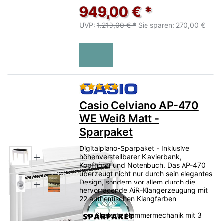
949,00 € *
UVP:
1.219,00 € *
Sie sparen:
270,00 €
Bewertung: 5 von 5 Sternen.
Casio Celviano AP-470
WE Weiß Matt -
Sparpaket
Digitalpiano-Sparpaket - Inklusive
höhenverstellbarer Klavierbank,
Kopfhörer und Notenbuch. Das AP-470
überzeugt nicht nur durch sein elegantes
Design, sondern vor allem durch die
hervorragende AiR-Klangerzeugung mit
22 authentischen Klangfarben
Skalierte Hammermechanik mit 3