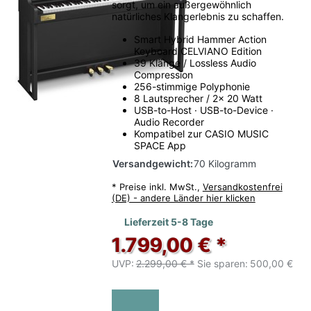
sorgt, um ein außergewöhnlich
natürliches Klangerlebnis zu schaffen.
Smart Hybrid Hammer Action
Keyboard CELVIANO Edition
39 Klänge / Lossless Audio
Compression
256-stimmige Polyphonie
8 Lautsprecher / 2x 20 Watt
USB-to-Host · USB-to-Device ·
Audio Recorder
Kompatibel zur CASIO MUSIC
SPACE App
Versandgewicht:
70 Kilogramm
*
Preise inkl. MwSt.,
Versandkostenfrei
(DE) - andere Länder hier klicken
Lieferzeit 5-8 Tage
1.799,00 € *
UVP:
2.299,00 € *
Sie sparen:
500,00 €