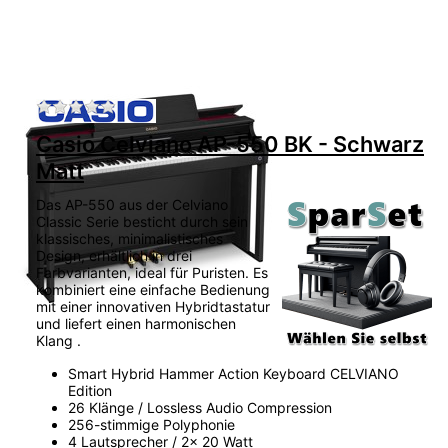
Zu diesem Produkt liegen noch keine Bewertu
Casio Celviano AP-550 BK - Schwarz
Matt
Das AP-550 aus der Celviano
Classic Serie besticht durch sein
klassisches, minimalistisches
Design, erhältlich in drei
Farbvarianten, ideal für Puristen. Es
kombiniert eine einfache Bedienung
mit einer innovativen Hybridtastatur
und liefert einen harmonischen
Klang .
Smart Hybrid Hammer Action Keyboard CELVIANO
Edition
26 Klänge / Lossless Audio Compression
256-stimmige Polyphonie
4 Lautsprecher / 2x 20 Watt