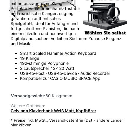
mit herausragendem Klang.
Perfekte Hammermechanik-Tastatur
und realistische Klangerzeugung
garantieren authentisches
Spielgefühl. Ideal für Anfänger und
fortgeschrittene Pianisten, die nach
einem stilvollen und hochwertigen
Digitalpiano suchen. Verleihen Sie Ihrem Zuhause Eleganz
und Musik!
Smart Scaled Hammer Action Keyboard
19 Klänge
192-stimmige Polyphonie
2 Lautsprecher / 2x 20 Watt
USB-to-Host · USB-to-Device · Audio Recorder
Kompatibel zur CASIO MUSIC SPACE App
Versandgewicht:
60 Kilogramm
Weitere Optionen:
Celviano Klavierbank Weiß Matt, Kopfhörer
*
Preise inkl. MwSt.,
Versandkostenfrei (DE) - andere Länder
hier klicken