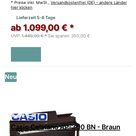
*
Preise inkl. MwSt.,
Versandkostenfrei (DE) - andere Länder
hier klicken
Lieferzeit 5-8 Tage
ab 1.099,00 € *
UVP:
1.449,00 € *
Sie sparen:
350,00 €
Neu
Zu diesem Produkt liegen noch keine Bewertu
Casio Celviano AP-300 BN - Braun