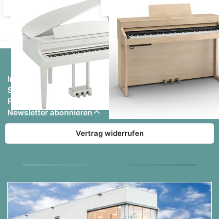
Weiß Hochglanz
Eiche Hell
tatsächlich Ihren Geschmack entspricht. Kommen
Sie also einfach vorbei – das gesamte Team von
Bauer-Music freut sich auf Ihren Besuch!
Sie haben vorab noch die eine oder andere Frage?
Wir stehen Ihnen gerne mit Rat und Tat zur Seite.
Informationen
Schreiben Sie uns über unser
Kontaktformular
oder
Service, Versand & Zahlung
klingeln Sie unter der Rufnummer 06106-4303
Firma, Impressum & Datenschutz
durch.
Newsletter abonnieren
Vertrag widerrufen