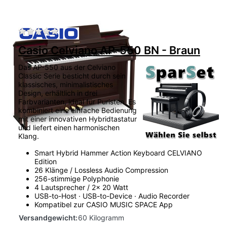
Zu diesem Produkt liegen noch keine Bewertu
Casio Celviano AP-550 BN - Braun
Das AP-550 aus der Celviano
Classic Serie besticht durch sein
klassisches, minimalistisches
Design, erhältlich in drei
Farbvarianten, ideal für Puristen. Es
kombiniert eine einfache Bedienung
mit einer innovativen Hybridtastatur
und liefert einen harmonischen
Klang.
Smart Hybrid Hammer Action Keyboard CELVIANO
Edition
26 Klänge / Lossless Audio Compression
256-stimmige Polyphonie
4 Lautsprecher / 2x 20 Watt
USB-to-Host · USB-to-Device · Audio Recorder
Kompatibel zur CASIO MUSIC SPACE App
Versandgewicht:
60 Kilogramm