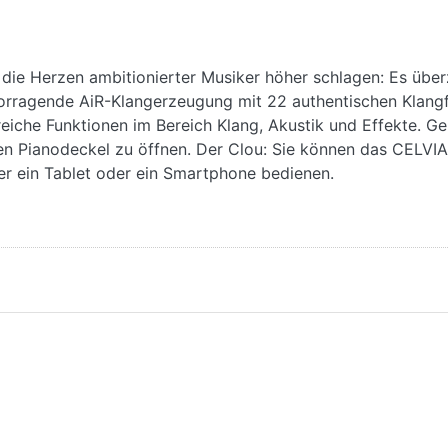
ie Herzen ambitionierter Musiker höher schlagen: Es überz
orragende AiR-Klangerzeugung mit 22 authentischen Klangfa
eiche Funktionen im Bereich Klang, Akustik und Effekte. Ge
en Pianodeckel zu öffnen. Der Clou: Sie können das CELVI
er ein Tablet oder ein Smartphone bedienen.
Tasten mit 3 Sensoren und elfenbeinartiger Oberfläche
arbe (außer Bassklangfarbe)
Dämpfergeräusch ein/aus), Hammerdynamik, Saitenresonanz
slassgeräusch
ll (4 Typen), Chorus (4 Typen), DSP, Kopfhörermodus, Lautst
 Tempo: 20 bis 255
reich (-2 bis 2 Oktaven)
rer Song-Lautstärke / 3 Modi ((LISTEN, LESSON, PLAY)