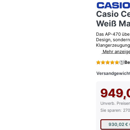
Casio C
Weiß Ma
Das AP-470 über
Design, sondern
Klangerzeugung 
Mehr anzeig
(
1
)
Be
Versandgewicht
949,
Die UVP ist der
Unverb. Preise
Sie sparen:
270
930,02 €