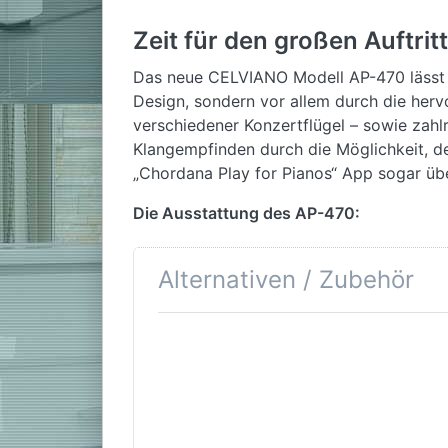
Zeit für den großen Auftritt
Das neue CELVIANO Modell AP-470 lässt d
Design, sondern vor allem durch die herv
verschiedener Konzertflügel – sowie zahlr
Klangempfinden durch die Möglichkeit, d
„Chordana Play for Pianos“ App sogar üb
Die Ausstattung des AP-470:
88 Tasten anschlagdynamische Piano-
Alternativen / Zubehör
Max. Polyphonie: 255 Noten
Klangfarben: 22 Typen / Mischklangf
Akustiksimulator: Dämpferresonanz (
Drücken Sie
Drücken
Tastenbetätigungsgeräusch, Tastenlo
ENTER für
Sie
Effekte: Brillanz: -3 bis 0 bis 3, Ha
mehr
ENTER für
Optionen zu
mehr
Metronom mit 0 bis 9 Schläge/Takt /
Casio
Optionen
Duett-Modus mit anpassbarerm Tonbe
Celviano AP-
zu Casio
470 BK
Celviano
Concert Play mit 10 Songs & regelba