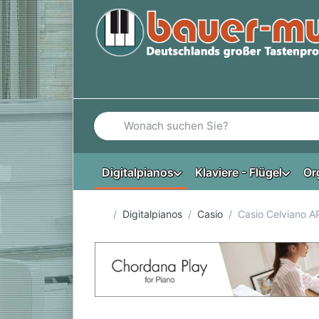
Geben Sie einen Suchbegriff ein. Während Si
Digitalpianos
Klaviere - Flügel
Or
Startseite
Digitalpianos
Casio
Casio Celviano 