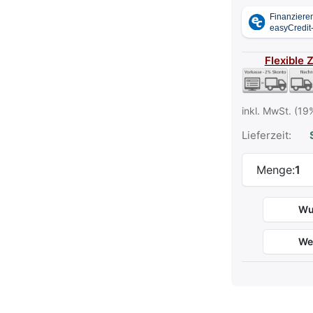
Flexible 
inkl. MwSt. (19
Lieferzeit:
S
Menge:
1
Wu
We