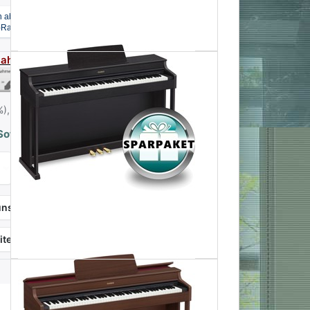
Zahlarten - für mehr Infos hier klicken
%),
Infos zu Versandkosten - hier klicken
ofort versandfertig - Lieferzeit 2-5 Tage
Casio Celviano AP-470 WE Weiß Matt zu 949,00 €, Menge 1
In den Warenkorb
nschliste
Produktanfrage
itersagen
Vergleichen