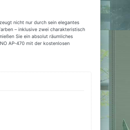
eugt nicht nur durch sein elegantes
rben – inklusive zwei charakteristisch
nießen Sie ein absolut räumliches
ANO AP-470 mit der kostenlosen
, Deckelsimulator, Key-Off-Simulator,
ärke-Sync-Equalizer