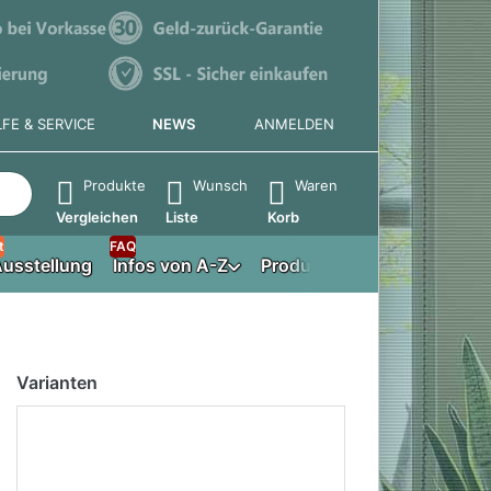
LFE & SERVICE
NEWS
ANMELDEN
e die Eingabetaste, um alle Ergebnisse aufzurufen.
Produkte
Wunsch
Waren
Vergleichen
Liste
Korb
t
FAQ
usstellung
Infos von A-Z
Produktberater
Varianten