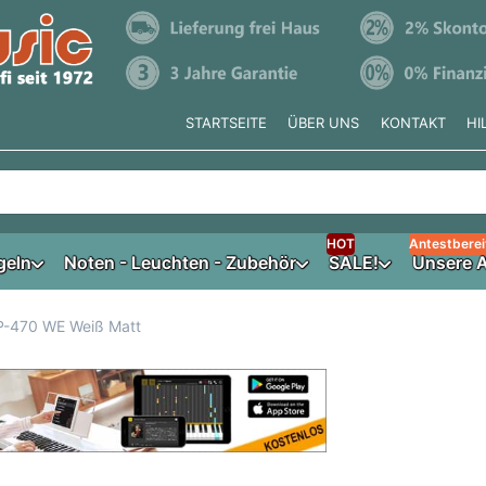
STARTSEITE
ÜBER UNS
KONTAKT
HI
e tippen, erscheinen automatisch erste Ergebnisse. Drücken Si
HOT
Antestberei
geln
Noten - Leuchten - Zubehör
SALE!
Unsere A
AP-470 WE Weiß Matt