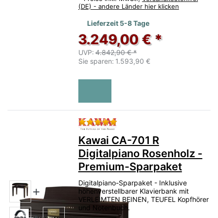
(DE) - andere Länder hier klicken
Lieferzeit 5-8 Tage
3.249,00 € *
UVP:
4.842,90 € *
Sie sparen:
1.593,90 €
Bewertung: 5 von 5 Sternen.
Kawai CA-701 R
Digitalpiano Rosenholz -
Premium-Sparpaket
Digitalpiano-Sparpaket - Inklusive
höhenverstellbarer Klavierbank mit
VERLEIMTEN BEINEN, TEUFEL Kopfhörer
und Notenbuch.