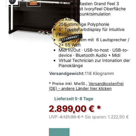
88 Vollholztasten Grand Feel 3
Klaviatur mit IvoryFeel Oberfläche
und Druckpunktsimulation
96 Klänge
256-stimmige Polyphonie
5" Touch Farbdisplay für intuitive
Bedienung
Audio-System mit 6 Lautsprecher /
2x 55 Watt
Midi In/Out · USB-to-host · USB-to-
device · Bluetooth Audio + Midi
Virtual Technician zur Intonation der
Pianoklänge
Versandgewicht:
118 Kilogramm
*
Preise inkl. MwSt.,
Versandkostenfrei
(DE) - andere Länder hier klicken
Lieferzeit 5-8 Tage
2.899,00 € *
UVP:
4.121,90 € *
Sie sparen:
1.222,90 €