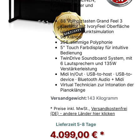
Teufel Kopfhörer und
Notenbuch.
88 Vollholztasten Grand Feel 3
Klaviatur mit IvoryFeel Oberfläche
und Druckpunktsimulation
96 Klänge
256-stimmige Polyphonie
5" Touch Farbdisplay für intuitive
Bedienung
TwinDrive Soundboard System, mit
6 Lautsprechern und 135W
Verstärkerleistung
Midi In/Out · USB-to-host · USB-to-
device · Bluetooth Audio + Midi
Virtual Technician zur Intonation der
Pianoklänge
Versandgewicht:
143 Kilogramm
*
Preise inkl. MwSt.,
Versandkostenfrei
(DE) - andere Länder hier klicken
Lieferzeit 5-8 Tage
4.099,00 € *