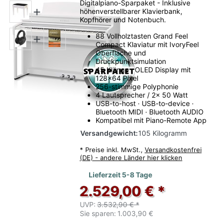
Digitalpiano-Sparpaket - Inklusive
höhenverstellbarer Klavierbank,
Kopfhörer und Notenbuch.
88 Vollholztasten Grand Feel
Compact Klaviatur mit IvoryFeel
Oberfläche und
Druckpunktsimulation
45 Klänge · OLED Display mit
128x64 Pixel
256-stimmige Polyphonie
4 Lautsprecher / 2x 50 Watt
USB-to-host · USB-to-device ·
Bluetooth MIDI · Bluetooth AUDIO
Kompatibel mit Piano-Remote App
Versandgewicht:
105 Kilogramm
*
Preise inkl. MwSt.,
Versandkostenfrei
(DE) - andere Länder hier klicken
Lieferzeit 5-8 Tage
2.529,00 € *
UVP:
3.532,90 € *
Sie sparen:
1.003,90 €