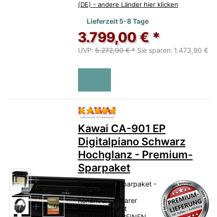
(DE) - andere Länder hier klicken
Lieferzeit 5-8 Tage
3.799,00 € *
UVP:
5.272,90 € *
Sie sparen:
1.473,90 €
Bewertung: 5 von 5 Sternen.
Kawai CA-901 EP
Digitalpiano Schwarz
Hochglanz - Premium-
Sparpaket
Digitalpiano-Sparpaket -
Inklusive
höhenverstellbarer
Klavierbank mit
VERLEIMTEN BEINEN,