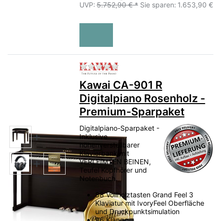
UVP:
5.752,90 € *
Sie sparen:
1.653,90 €
Zu diesem Produkt liegen no
Kawai CA-901 R
Digitalpiano Rosenholz -
Premium-Sparpaket
Digitalpiano-Sparpaket -
Inklusive
höhenverstellbarer
Klavierbank mit
VERLEIMTEN BEINEN,
Teufel Kopfhörer und
Notenbuch.
88 Vollholztasten Grand Feel 3
Klaviatur mit IvoryFeel Oberfläche
und Druckpunktsimulation
96 Klänge