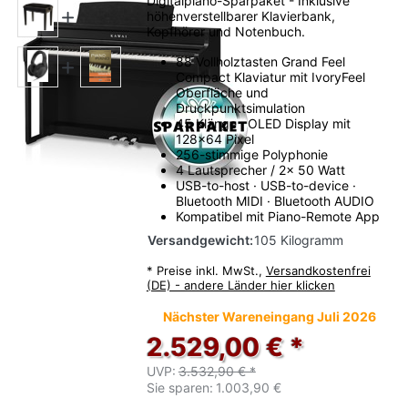
Digitalpiano-Sparpaket - Inklusive
höhenverstellbarer Klavierbank,
Kopfhörer und Notenbuch.
88 Vollholztasten Grand Feel
Compact Klaviatur mit IvoryFeel
Oberfläche und
Druckpunktsimulation
45 Klänge · OLED Display mit
128x64 Pixel
256-stimmige Polyphonie
4 Lautsprecher / 2x 50 Watt
USB-to-host · USB-to-device ·
Bluetooth MIDI · Bluetooth AUDIO
Kompatibel mit Piano-Remote App
Versandgewicht:
105 Kilogramm
*
Preise inkl. MwSt.,
Versandkostenfrei
(DE) - andere Länder hier klicken
Nächster Wareneingang Juli 2026
2.529,00 € *
UVP:
3.532,90 € *
Sie sparen:
1.003,90 €