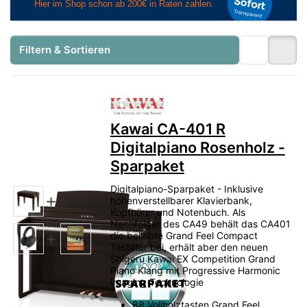
Filtern & Sortieren
Zu diesem Produkt liegen no
Kawai CA-401 R
Digitalpiano Rosenholz -
Sparpaket
Digitalpiano-Sparpaket - Inklusive
höhenverstellbarer Klavierbank,
Kopfhörer und Notenbuch. Als
Nachfolger des CA49 behält das CA401
die beliebte Grand Feel Compact
Tastatur bei, erhält aber den neuen
Shigeru Kawai EX Competition Grand
Piano Klang mit Progressive Harmonic
Imaging Technologie
88 Vollholztasten Grand Feel