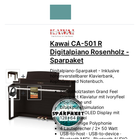
Zu diesem Produkt liegen no
Kawai CA-501 R
Digitalpiano Rosenholz -
Sparpaket
Digitalpiano-Sparpaket - Inklusive
höhenverstellbarer Klavierbank,
Kopfhörer und Notenbuch.
88 Vollholztasten Grand Feel
Compact Klaviatur mit IvoryFeel
Oberfläche und
Druckpunktsimulation
45 Klänge · OLED Display mit
128x64 Pixel
256-stimmige Polyphonie
4 Lautsprecher / 2x 50 Watt
USB-to-host · USB-to-device ·
Bluetooth MIDI · Bluetooth AUDIO