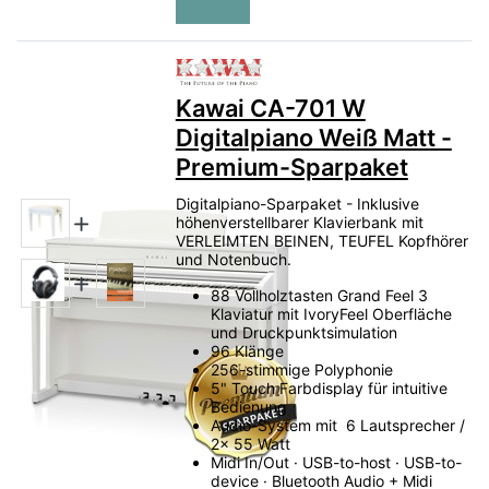
Zu diesem Produkt liegen no
Kawai CA-701 W
Digitalpiano Weiß Matt -
Premium-Sparpaket
Digitalpiano-Sparpaket - Inklusive
höhenverstellbarer Klavierbank mit
VERLEIMTEN BEINEN, TEUFEL Kopfhörer
und Notenbuch.
88 Vollholztasten Grand Feel 3
Klaviatur mit IvoryFeel Oberfläche
und Druckpunktsimulation
96 Klänge
256-stimmige Polyphonie
5" Touch Farbdisplay für intuitive
Bedienung
Audio-System mit 6 Lautsprecher /
2x 55 Watt
Midi In/Out · USB-to-host · USB-to-
device · Bluetooth Audio + Midi