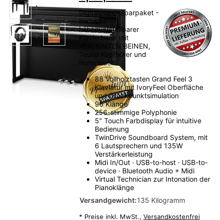
Digitalpiano-Sparpaket -
Inklusive
höhenverstellbarer
Klavierbank mit
VERLEIMTEN BEINEN,
Teufel Kopfhörer und
Notenbuch.
88 Vollholztasten Grand Feel 3
Klaviatur mit IvoryFeel Oberfläche
und Druckpunktsimulation
96 Klänge
256-stimmige Polyphonie
5" Touch Farbdisplay für intuitive
Bedienung
TwinDrive Soundboard System, mit
6 Lautsprechern und 135W
Verstärkerleistung
Midi In/Out · USB-to-host · USB-to-
device · Bluetooth Audio + Midi
Virtual Technician zur Intonation der
Pianoklänge
Versandgewicht:
135 Kilogramm
*
Preise inkl. MwSt.,
Versandkostenfrei