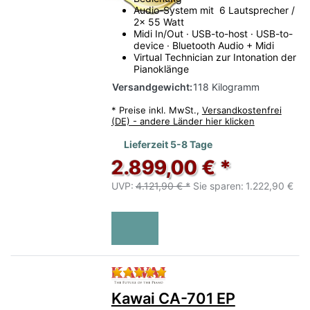
Audio-System mit 6 Lautsprecher /
2x 55 Watt
Midi In/Out · USB-to-host · USB-to-
device · Bluetooth Audio + Midi
Virtual Technician zur Intonation der
Pianoklänge
Versandgewicht:
118 Kilogramm
*
Preise inkl. MwSt.,
Versandkostenfrei
(DE) - andere Länder hier klicken
Lieferzeit 5-8 Tage
2.899,00 € *
UVP:
4.121,90 € *
Sie sparen:
1.222,90 €
Bewertung: 5 von 5 Sternen.
Kawai CA-701 EP