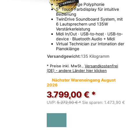
256-stimmige Polyphonie
5" Touch Farbdisplay für intuitive
Bedienung
TwinDrive Soundboard System, mit
6 Lautsprechern und 135W
Verstärkerleistung
Midi In/Out · USB-to-host · USB-to-
device · Bluetooth Audio + Midi
Virtual Technician zur Intonation der
Pianoklänge
Versandgewicht:
135 Kilogramm
*
Preise inkl. MwSt.,
Versandkostenfrei
(DE) - andere Länder hier klicken
Nächster Wareneingang August
2026
3.799,00 € *
UVP:
5.272,90 € *
Sie sparen:
1.473,90 €