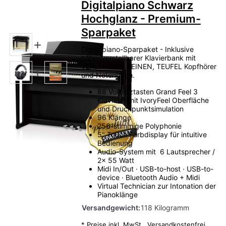
Digitalpiano Schwarz
Hochglanz - Premium-
Sparpaket
Digitalpiano-Sparpaket - Inklusive
höhenverstellbarer Klavierbank mit
VERLEIMTEN BEINEN, TEUFEL Kopfhörer
und Notenbuch.
88 Vollholztasten Grand Feel 3
Klaviatur mit IvoryFeel Oberfläche
und Druckpunktsimulation
96 Klänge
256-stimmige Polyphonie
5" Touch Farbdisplay für intuitive
Bedienung
Audio-System mit 6 Lautsprecher /
2x 55 Watt
Midi In/Out · USB-to-host · USB-to-
device · Bluetooth Audio + Midi
Virtual Technician zur Intonation der
Pianoklänge
Versandgewicht:
118 Kilogramm
*
Preise inkl. MwSt.,
Versandkostenfrei