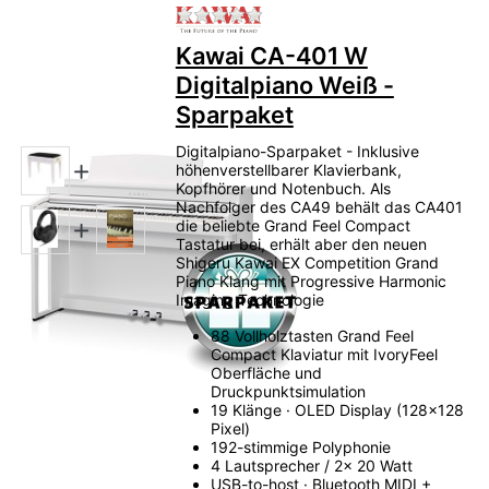
Zu diesem Produkt liegen no
Kawai CA-401 W
Digitalpiano Weiß -
Sparpaket
Digitalpiano-Sparpaket - Inklusive
höhenverstellbarer Klavierbank,
Kopfhörer und Notenbuch. Als
Nachfolger des CA49 behält das CA401
die beliebte Grand Feel Compact
Tastatur bei, erhält aber den neuen
Shigeru Kawai EX Competition Grand
Piano Klang mit Progressive Harmonic
Imaging Technologie
88 Vollholztasten Grand Feel
Compact Klaviatur mit IvoryFeel
Oberfläche und
Druckpunktsimulation
19 Klänge · OLED Display (128x128
Pixel)
192-stimmige Polyphonie
4 Lautsprecher / 2x 20 Watt
USB-to-host · Bluetooth MIDI +