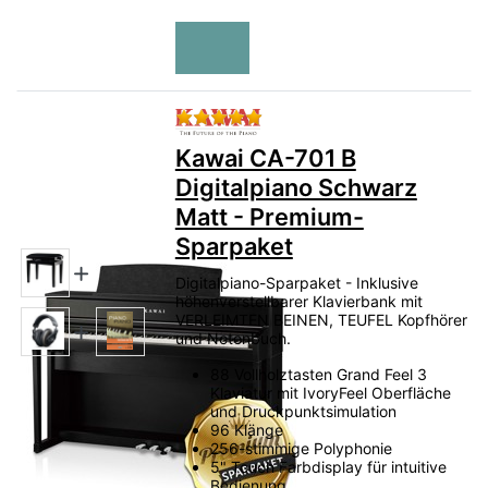
Bewertung: 5 von 5 Sternen.
Kawai CA-701 B
Digitalpiano Schwarz
Matt - Premium-
Sparpaket
Digitalpiano-Sparpaket - Inklusive
höhenverstellbarer Klavierbank mit
VERLEIMTEN BEINEN, TEUFEL Kopfhörer
und Notenbuch.
88 Vollholztasten Grand Feel 3
Klaviatur mit IvoryFeel Oberfläche
und Druckpunktsimulation
96 Klänge
256-stimmige Polyphonie
5" Touch Farbdisplay für intuitive
Bedienung