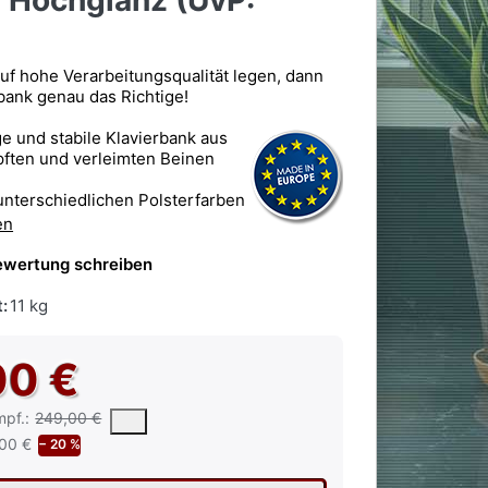
 Hochglanz (UvP:
uf hohe Verarbeitungsqualität legen, dann
rbank genau das Richtige!
e und stabile Klavierbank aus
apften und verleimten Beinen
unterschiedlichen Polsterfarben
en
ewertung schreiben
:
11 kg
00 €
 vorgeschlagene oder empfohlene Verkaufspreis eines Produkts, wie 
mpf.:
249,00 €
00 €
− 20 %