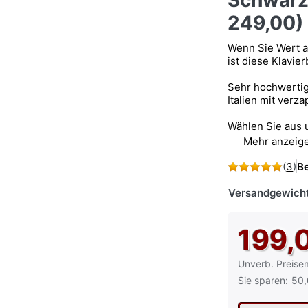
Schwarz
249,00)
Wenn Sie Wert a
ist diese Klavie
Sehr hochwertig
Italien mit verz
Wählen Sie aus 
Mehr anzeig
(
3
)
B
Versandgewicht
199,
Die UVP ist der
Unverb. Preise
Sie sparen:
50,