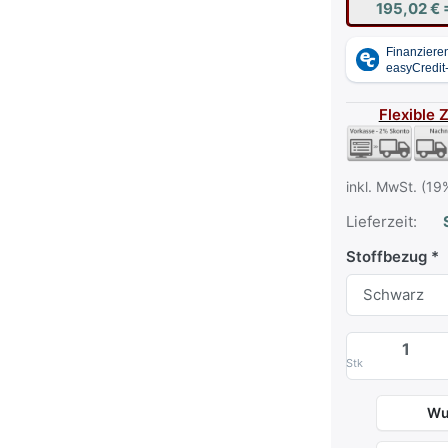
195,02 €
Flexible 
inkl. MwSt. (19
Lieferzeit:
S
Stoffbezug
Stk
Wu