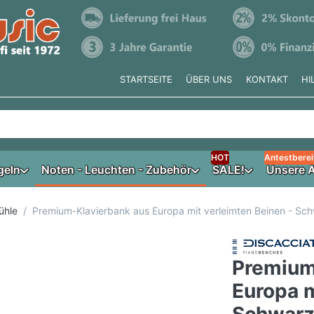
STARTSEITE
ÜBER UNS
KONTAKT
HI
e tippen, erscheinen automatisch erste Ergebnisse. Drücken Si
HOT
Antestberei
geln
Noten - Leuchten - Zubehör
SALE!
Unsere A
ühle
Premium-Klavierbank aus Europa mit verleimten Beinen - Sc
Premium
Europa m