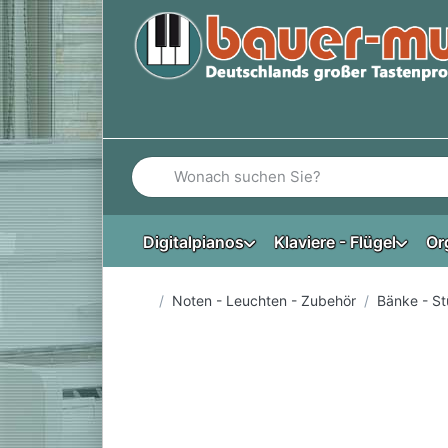
Geben Sie einen Suchbegriff ein. Während Si
Digitalpianos
Klaviere - Flügel
Or
Startseite
Noten - Leuchten - Zubehör
Bänke - St