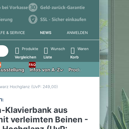
LFE & SERVICE
NEWS
ANMELDEN
e die Eingabetaste, um alle Ergebnisse aufzurufen.
Produkte
Wunsch
Waren
Vergleichen
Liste
Korb
t
FAQ
usstellung
Infos von A-Z
Produktberater
hwarz Hochglanz (UvP: 249,00)
-Klavierbank aus
it verleimten Beinen -