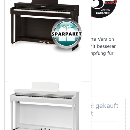
Das CN201 ist das neue
Mitglied der CN-Serie von
Kawai und der Nachfolger des
beliebten CN29 Modells.
Das CN201 verwendet eine verbesserte Version
der Responsive Hammer III Tastatur mit besserer
Tastenmechanik und neuer Tastendämpfung für
leiseres Spiel. Der hervorragende Klang des
Shigeru Kawai SK-EX Konzertflügels wird dank
Produktdetails
eines neu gestalteten Netzteils jetzt noch
Bewertungen
detaillierter wiedergegeben. Die neue Low-
Downloads
Balance-Funktion ermöglicht eine intelligente
Herstellerinformationen (GPSR)
Klanganpassung für maximalen Ausdruck,
insbesondere bei niedrigen Lautstärken. Darüber
Benutzer, die diesen Artikel gekauft
hinaus ist das CN201 jetzt mit einer Bluetooth®-
haben, haben auch gekauft
Audiokonnektivität ausgestattet, die die kabellose
Wiedergabe von Audio-Songs von einem
Smartphone/Tablet über das CN201 ermöglicht.