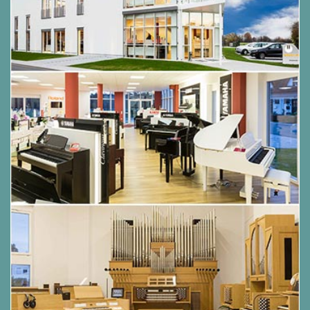
strukturelle Verstärkungen in der Mechanik für
mehr Stabilität bei Fortissimo und Staccato-
Passagen sorgen.
Darüber hinaus verfügt das CN201 über die "Ivory
Touch" Tastenoberfläche von Kawai. Sie
unterstützen das Spielen, indem sie die
Feuchtigkeit der Finger absorbieren. Darüber
hinaus ist die Tastatur des CN201 mit einer
Druckpunktsimulation ausgestattet, die eine
perfekte Kontrolle beim Pianissimo-Spiel
ermöglicht.
Beeindruckender Klang
Das CN201 Digitalpiano reproduziert den
herausragenden Klang des Shigeru Kawai SK-EX
Konzertflügels. Die weltberühmten Shigeru Kawai
Modelle werden für ihre klangliche Klarheit
geschätzt und sind immer wieder auf den Bühnen