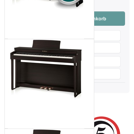
Lieferzeit:
Lieferzeit 5-8 Tage
Kawai CN-201 B Digitalpiano Schwarz Mat
Menge:
1
In den Warenkorb
Wunschliste
Produktanfrage
Weitersagen
Vergleichen
Audio & Video
Produktbeschreibung
KAWAI CN-201 B (Schwarz
Matt) Digitalpiano