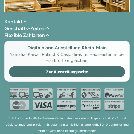
von Konzertsälen und Musikinstitutionen zu finden.
Darüber hinaus verfügt das CN201 Digitalpiano
über den besonderen Klang des Kawai EX
Kontakt
Konzertflügels, der - neben anderen Flügeln -
Geschäfts-Zeiten
international von professionellen Pianisten häufig
Flexible Zahlarten
für Veranstaltungen wie die Klavierwettbewerbe
von Chopin, Tschaikowsky oder Rubinstein
Digitalpiano Ausstellung Rhein-Main
ausgewählt wird.
Yamaha, Kawai, Roland & Casio direkt in Heusenstamm bei
Frankfurt vergleichen.
Alle 88 Tasten dieser beiden außergewöhnlichen
Flügelmodelle wurden ausgiebig aufgenommen
Zur Ausstellungsseite
und analysiert. Die einzigartige Charakteristik
jeder Note und die große dynamische Bandbreite
der Klänge erlauben es dem Pianisten, sein
emotionales Spiel zum Ausdruck zu bringen ...
vom weichen Pianissimo bis zum kraftvollen
Fortissimo.
* UvP = Unverbindliche Preisempfehlung des Herstellers. Angebote inkl. MwSt und
Mit den umfangreichen Möglichkeiten des Virtual
gültig solange Vorrat reicht. Es gelten ausschließlich unsere AGB. Für Druckfehler und
Irrtümer wird keine Haftung übernommen.
Technician können die Klänge perfekt eingestellt