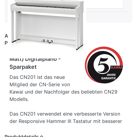
Vergleichen
Audio & Video
Produktbeschreibung
KAWAI CN-201 W (Weiß
Matt) Digitalpiano -
Sparpaket
Das CN201 ist das neue
Mitglied der CN-Serie von
Kawai und der Nachfolger des beliebten CN29
Modells.
Das CN201 verwendet eine verbesserte Version
der Responsive Hammer III Tastatur mit besserer
Tastenmechanik und neuer Tastendämpfung für
leiseres Spiel. Der hervorragende Klang des
Produktdetails