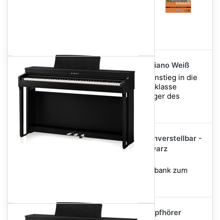
1.399,00 €
Im Set für nur
Kawai CN-201 W Digitalpiano Weiß
Das CN201 ist der neue Einstieg in die
Kawai CN Serie von Mittelklasse
Digitalpianos und Nachfolger des
populären CN2...
Deluxe Klavierbank höhenverstellbar -
Weiß Matt / Polster Schwarz
Eine gut verabeitete, und
höhenverstellbare Klavierbank zum
günstigen Preis!
Alpha Audio HP-Three Kopfhörer