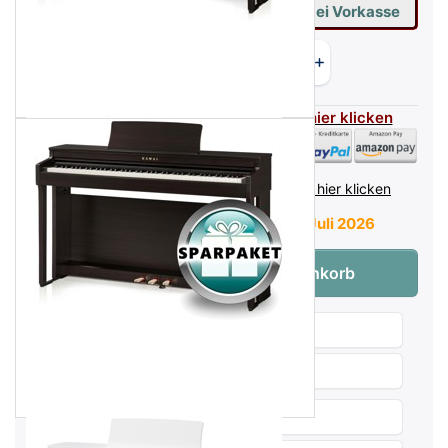
1.371,02 €
= Ihr Preis mit 2% Skonto bei Vorkasse
Flexible Zahlarten - für mehr Infos hier klicken
inkl. MwSt. (19%),
Infos zu Versandkosten - hier klicken
Lieferzeit:
Nächster Wareneingang Juli 2026
Kawai CN-201 W Digitalpiano Weiß - Spar
Menge:
1
In den Warenkorb
Wunschliste
Produktanfrage
Weitersagen