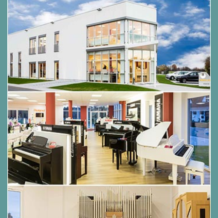
Die Responsive Hammer III (RHIII) Mechanik des
CN201 Digitalpianos verfügt über mehrere
Merkmale einer Flügelmechanik, die für ein
realistisches Spielgefühl unerlässlich sind. Nicht
zuletzt dank der präzisen 3-Sensor-Technologie
erwartet den Musiker ein sehr natürliches
Spielgefühl. Das Gewicht der Tastatur ist so
abgestuft, dass die schwereren Basshämmer und
die leichteren Diskanthämmer eines mechanischen
Klaviers wahrgenommen werden, während
strukturelle Verstärkungen in der Mechanik für
mehr Stabilität bei Fortissimo und Staccato-
Passagen sorgen.
Darüber hinaus verfügt das CN201 über die "Ivory
Touch" Tastenoberfläche von Kawai. Sie
unterstützen das Spielen, indem sie die
Feuchtigkeit der Finger absorbieren. Darüber
hinaus ist die Tastatur des CN201 mit einer
Druckpunktsimulation ausgestattet, die eine