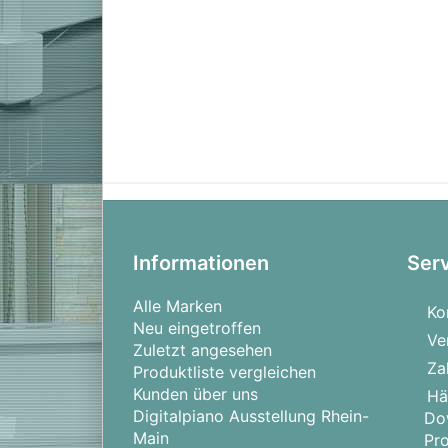
Informationen
Ser
Alle Marken
Ko
Neu eingetroffen
Ve
Zuletzt angesehen
Za
Produktliste vergleichen
Kunden über uns
Hä
Digitalpiano Ausstellung Rhein-
Do
Main
Pr