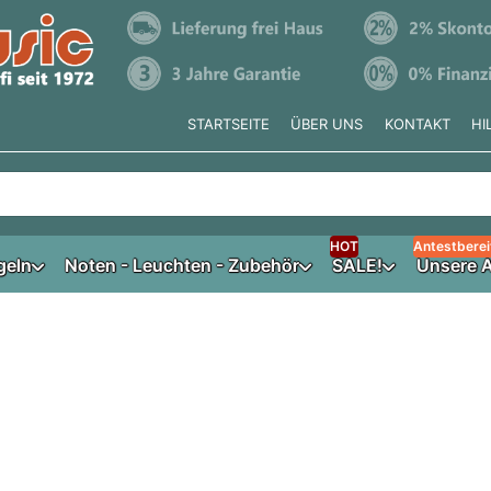
STARTSEITE
ÜBER UNS
KONTAKT
HI
e tippen, erscheinen automatisch erste Ergebnisse. Drücken Si
HOT
Antestberei
geln
Noten - Leuchten - Zubehör
SALE!
Unsere A