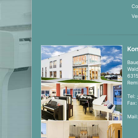
Co
Ve
Kon
Bau
Wald
631
Rem
Tel:
Fax
Mail