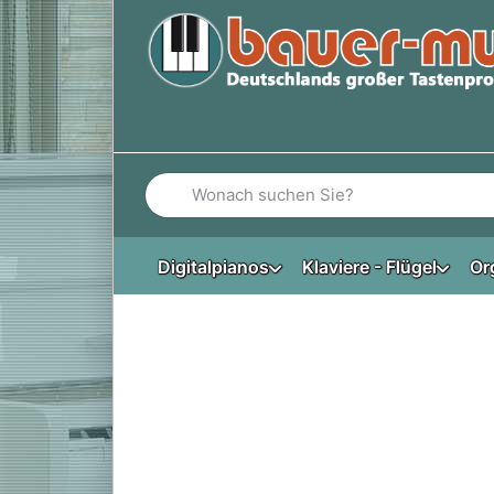
Geben Sie einen Suchbegriff ein. Während Si
Digitalpianos
Klaviere - Flügel
Or