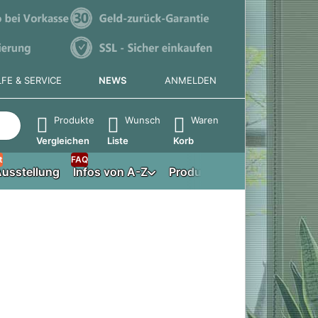
LFE & SERVICE
NEWS
ANMELDEN
e die Eingabetaste, um alle Ergebnisse aufzurufen.
Produkte
Wunsch
Waren
Vergleichen
Liste
Korb
t
FAQ
usstellung
Infos von A-Z
Produktberater