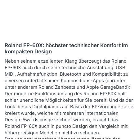
Sparpaket
Moderat im Preis –
professionell in Klang und
Inklusive Original-Ständer
Ausstattung. Inklusive
Verfügbarkeit auf Anfrage
KSC-72, 3-fach Pedal KPD-
Original-Ständer KSC-72
90, Klavierbank, Kopfhörer
und 3-fach Pedal KPD-90
1.579,00 € *
Verfügbarkeit auf Anfrage
und Notenalbum
UVP:
1.877,00 € *
1.699,00 € *
*
Preise inkl. MwSt.,
Versandkostenfrei (DE) -
UVP:
2.016,60 € *
*
Preise inkl. MwSt.,
Roland FP-60X: höchster technischer Komfort im
andere Länder hier klicken
Versandkostenfrei (DE) -
kompakten Design
andere Länder hier klicken
Neben seinem exzellenten Klang überzeugt das Roland
FP-60X auch durch seine technische Ausstattung. USB,
MIDI, Aufnahmefunktion, Bluetooth und Kompatibilität zu
diversen unterhaltsamen Kompositions-Apps (darunter
unter anderem Roland Zenbeats und Apple GarageBand):
Der moderne Funktionsumfang des Roland FP-60X hält
schier unendliche Möglichkeiten für Sie bereit. Und da der
Look dieses Digitalpianos auf Basis der FP-Vorgängerserie
kreiert wurde, welche mit mehreren internationalen
Design-Awards ausgezeichnet wurden, braucht das
Roland FP-60X auch in puncto Design den Vergleich mit
höherpreisigen Modellen nicht zu scheuen.