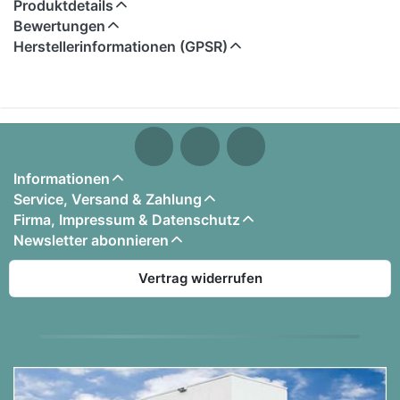
SuperNATURAL Pianos und die dynamische PHA-4
Produktdetails
Klaviatur mit 88 Tasten. Die Auswahl an
Bewertungen
zahlreichen ausdrucksstarken akustischen
Herstellerinformationen (GPSR)
Klavieren und tiefgreifenden
Personalisierungsoptionen mit dem Roland Piano
Designer macht das FP-60X bereits zu einem
äußerst vielseitig einsetzbaren Instrument. Darüber
hinaus inspiriert eine große Auswahl an
erstklassigen Orchester- und Effekt-Sounds zu
Informationen
Arrangements unterschiedlicher Musikstile.
Service, Versand & Zahlung
Schließlich sorgen großartige Ambience-Effekte,
Firma, Impressum & Datenschutz
die den SuperNATURAL-Klaviermodellen und den
Newsletter abonnieren
zahlreichen weiteren Sounds zusätzlichen
Vertrag widerrufen
erstaunlichen Realismus verleihen, für eine
lebendige räumliche Authentizität. Ein
leistungsstarkes Stereo-Soundsystem und ein
beeindruckendes 3D-Ambiente für die Kopfhörer-
Wiedergabe Kopfhörer runden die klanglich
exzellenten Eigenschaften des FP-60X ab.