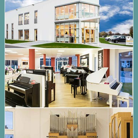
Eigenschaften:
SuperNATURAL Piano Klangerzeugung für
reichhaltigen, naturgetreuen Ausdruck, von
Pianissimo bis Fortissimo
Speziell bearbeitete weitere Onboard-Sounds
für jedes Musikgenre, einschließlich E-Pianos,
Orgeln, Streichern und Synthesizern
Die ‚Piano Designer‘-Funktion ermöglicht eine
umfassende Intonation der Klavierklänge
PHA-4 Klaviatur für authentischen Akustik-
Piano-Anschlag
Das integrierte 26-Watt-
Stereolautsprechersystem liefert einen
voluminösen, satten Klang
3D-Ambience-Funktion für Kopfhörer für
natürlichen Klang beim ‚stummen Spielen‘
Attraktiver moderner Look basierend auf dem