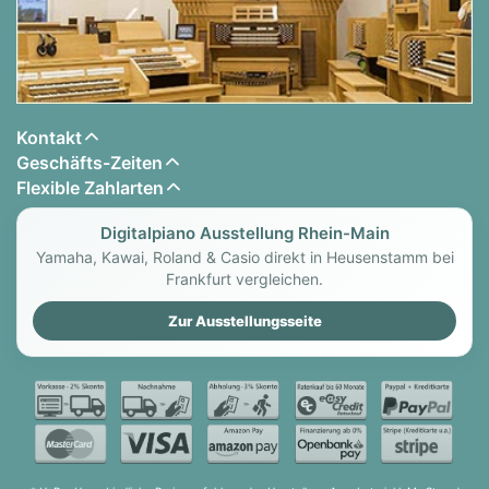
preisgekrönten Design der FP-Serie der
vorherigen Generation
Audio- und MIDI-Konnektivität über Bluetooth
und USB
Zwei Kopfhöreranschlüsse für das
Kontakt
Miteinander-Spielen und die Interaktion
Geschäfts-Zeiten
zwischen Lehrern und Schülern
Flexible Zahlarten
Mikrofoneingang und Gesangseffekte
Optionale Ständer und Dreipedaleinheiten für
Digitalpiano Ausstellung Rhein-Main
eine Festaufstellung (KSC-72, KPD-90)
Yamaha, Kawai, Roland & Casio direkt in Heusenstamm bei
verfügbar.
Frankfurt vergleichen.
Erhältlich in schwarz oder weiß
Zur Ausstellungsseite
Authentisches Spielgefühl, authentischer Klang.
Vergessen Sie die leicht gewichteten Tastaturen
bei typischen tragbaren Klavieren der Mittelklasse.
Mit einem einzigen Tastendruck auf der PHA-4
Standard-Tastatur wissen Sie sofort, dass das FP-
60X in einer eigenen Liga spielt. Mit 88 Tasten in