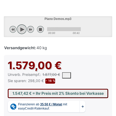
Piano Demos.mp3
00:00
00:41
Versandgewicht:
40 kg
1.579,00 €
Die UVP ist der vorgeschlagene oder empfohlene Verkaufspreis e
Unverb. Preisempf.:
1.877,00 €
Sie sparen:
298,00 €
− 16 %
1.547,42 €
= Ihr Preis mit 2% Skonto bei Vorkasse