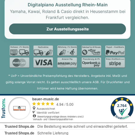
Digitalpiano Ausstellung Rhein-Main
Yamaha CSP-295
Yamaha, Kawai, Roland & Casio direkt in Heusenstamm bei
Frankfurt vergleichen.
Yamaha CSP-295 GP
Zur Ausstellungsseite
Yamaha Ensemble
Yamaha CVP-905
Yamaha CVP-909
* UvP = Unverbindliche Preisempfehlung des Herstellers. Angebote inkl. MwSt und
gültig solange Vorrat reicht. Es gelten ausschließlich unsere AGB. Für Druckfehler und
Irrtümer wird keine Haftung übernommen.
Kawai Digitalpianos
K
Kawai Digitalpianos
Kawai CA-49