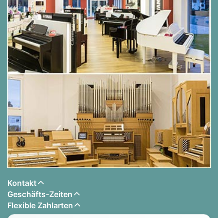
Yamaha CLP-885
Yamaha CLP-875
Yamaha CLP-865 GP
Yamaha CLP-845
Yamaha CLP-835
Yamaha CLP-825
Yamaha NU1XA
Yamaha CSP-255
Kontakt
Geschäfts-Zeiten
Yamaha CSP-275
Flexible Zahlarten