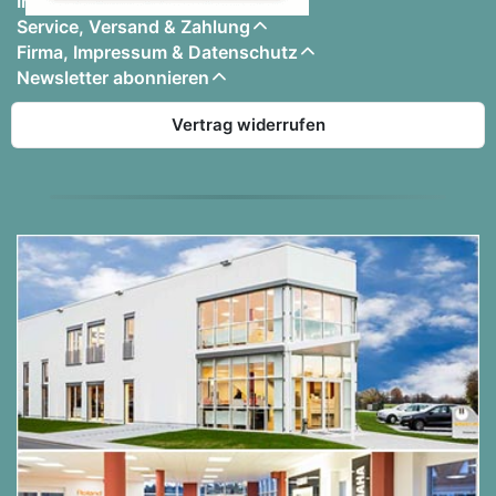
Informationen
Service, Versand & Zahlung
Zahlungsmöglichkeiten
Firma, Impressum & Datenschutz
Newsletter abonnieren
Versandinformationen
Vertrag widerrufen
Geld-zurück-Garantie
Wegbeschreibung
Downloads / Anleitungen / Prospekte
Yamaha Digitalpianos
Y
Yamaha Clavinova
Yamaha CLP-895 GP