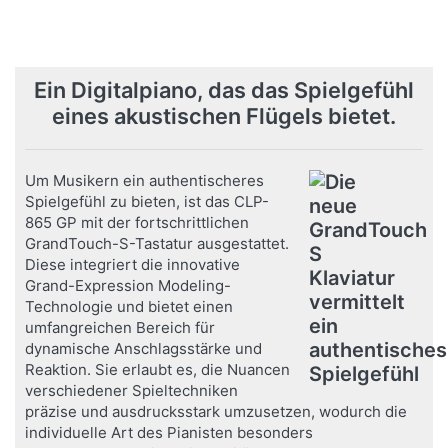
Flügelgehäuses kombiniert
Flügelgehäuses kombiniert
Lieferbar - Lieferzeit 1-2 Wochen
Sofort versandfertig - Lieferzeit 2-5 Tage
mit den technischen
mit den technischen
Raffinessen eines
Raffinessen eines
ab 5.555,00 € *
ab 5.729,00 € *
fortschrittlichen 2-Wege-
fortschrittlichen 2-Wege-
UVP:
5.891,00 € *
UVP:
6.489,00 € *
Lautsprechersystems,
Lautsprechersystems,
*
Preise inkl. MwSt.,
*
Preise inkl. MwSt.,
Ein Digitalpiano, das das Spielgefühl
Versandkostenfrei (DE) -
Versandkostenfrei (DE) -
ausgestattet mit
ausgestattet mit
andere Länder hier klicken
andere Länder hier klicken
Diffusoren für eine
Diffusoren für eine
eines akustischen Flügels bietet.
optimale Klangverteilung…
optimale Klangverteilung…
Um Musikern ein authentischeres
Spielgefühl zu bieten, ist das CLP-
865 GP mit der fortschrittlichen
GrandTouch-S-Tastatur ausgestattet.
Diese integriert die innovative
Grand-Expression Modeling-
Technologie und bietet einen
umfangreichen Bereich für
dynamische Anschlagsstärke und
Reaktion. Sie erlaubt es, die Nuancen
verschiedener Spieltechniken
präzise und ausdrucksstark umzusetzen, wodurch die
individuelle Art des Pianisten besonders