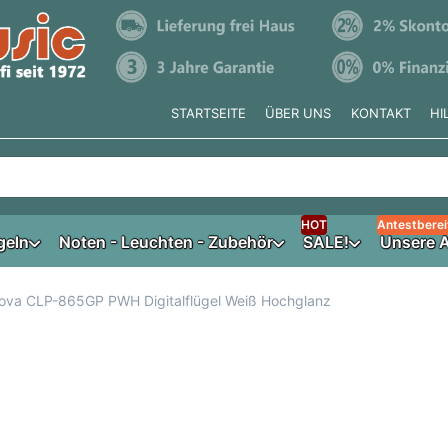
STARTSEITE
ÜBER UNS
KONTAKT
HI
e tippen, erscheinen automatisch erste Ergebnisse. Drücken Si
HOT
Antestberei
geln
Noten - Leuchten - Zubehör
SALE!
Unsere A
ova CLP-865GP PWH Digitalflügel Weiß Hochglanz