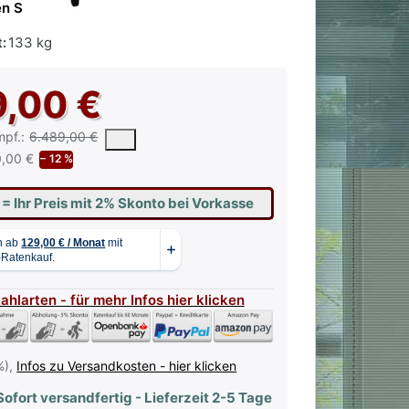
n Sie die erste Bewertung ab
:
133 kg
9,00 €
 vorgeschlagene oder empfohlene Verkaufspreis eines Produkts, wie 
mpf.:
6.489,00 €
,00 €
− 12 %
€
= Ihr Preis mit 2% Skonto bei Vorkasse
Zahlarten - für mehr Infos hier klicken
%),
Infos zu Versandkosten - hier klicken
ofort versandfertig - Lieferzeit 2-5 Tage