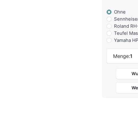
Ohne
Sennheiser
Roland RH-
Teufel Mas
Yamaha HP
Menge:
1
Wu
We