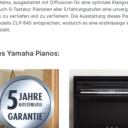
tems, ausgestattet mit Diffusoren für eine optimale Klangv
ch-S-Tastatur Pianisten aller Erfahrungsstufen eine unvergl
 zu vertiefen und zu verfeinern. Die Ausstattung dieses Pi
dells CLP-845 entsprechen, wodurch es eine erstklassige W
tellt.
P 865 Digital Piano:
nes Yamaha Pianos:
Imperial-Piano-Samples
sendorfer-Samples
e Modeling)