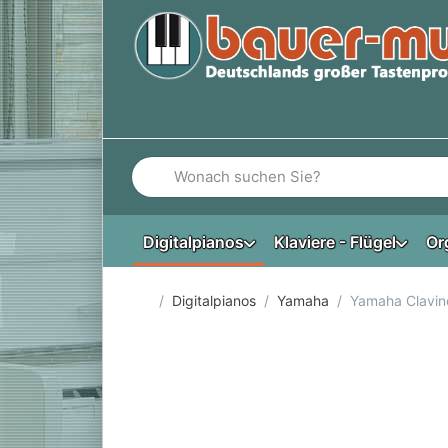
Geben Sie einen Suchbegriff ein. Während Si
Digitalpianos
Klaviere - Flügel
Or
Startseite
Digitalpianos
Yamaha
Yamaha Clavin