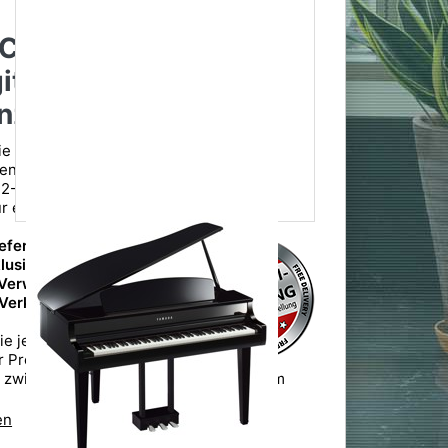
Clavinova CLP-865GP
italflügel Weiß
nz
ie elegante Ästhetik eines Flügelgehäuses
den technischen Raffinessen eines
en 2-Wege-Lautsprechersystems, ausgestattet
ür eine optimale Klangverteilung.
iefern wir Ihnen innerhalb
lusive Aufbau,
 Verwendungsort und
 Verkaufsverpackung
ie jedoch, dass die
er Premiumlieferung je
g zwischen 1-2 Wochen ab Versanddatum
en