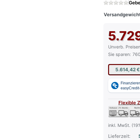
Gebe
Versandgewicht
5.72
Die UVP ist der
Unverb. Preise
Sie sparen:
760
5.614,42 
Flexible 
inkl. MwSt. (19
Lieferzeit:
S