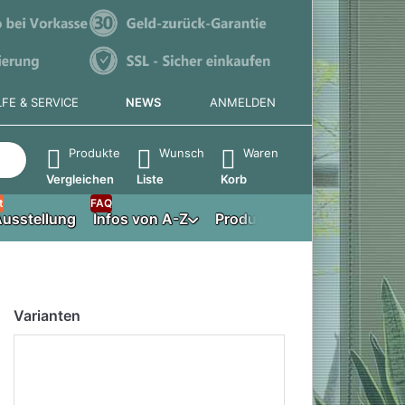
LFE & SERVICE
NEWS
ANMELDEN
e die Eingabetaste, um alle Ergebnisse aufzurufen.
Produkte
Wunsch
Waren
Vergleichen
Liste
Korb
t
FAQ
usstellung
Infos von A-Z
Produktberater
Varianten