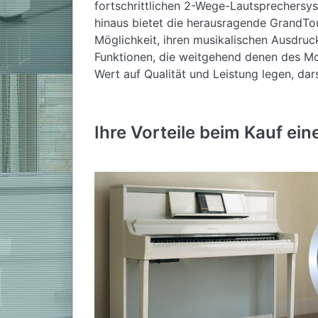
fortschrittlichen 2-Wege-Lautsprechersys
hinaus bietet die herausragende GrandTou
Möglichkeit, ihren musikalischen Ausdruck
Funktionen, die weitgehend denen des Mo
Wert auf Qualität und Leistung legen, dars
Die Ausstattung des Yamaha Clavinova CL
Ihre Vorteile beim Kauf ei
Neue Yamaha CFX- und Bösendorfer 
Neue binaurale Yamaha CFX- und Bö
2 neue Forte-Piano Samples
Verbessertes VRM (Virtual Resonanc
Grand Expression Modeling
Smooth Release
Key-Off Samples
Saitenresonanz
Damper Resonance Funktion
256-stimmige Polyphonie
38 Voices