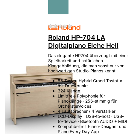
Zu diesem Produkt liegen no
Roland HP-704 LA
Digitalpiano Eiche Hell
Das elegante HP704 überzeugt mit einer
Spielbarkeit und natürlichen
Klangabbildung, die man sonst nur von
hochwertigen Studio-Pianos kennt.
88 Tasten Hybrid Grand Tastatur
mit Druckpunkt
324 Klänge
Limitfreie Polyphonie für
Pianoklänge · 256-stimmig für
Orcherstervoices
4 Lautsprecher / 4 Verstärker
LCD-Display · USB-to-host · USB-
to-device · Bluetooth AUDIO + MIDI
Kompatibel mit Piano-Designer und
Piano Every Day App