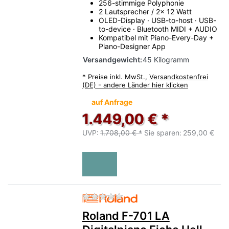
256-stimmige Polyphonie
2 Lautsprecher / 2x 12 Watt
OLED-Display · USB-to-host · USB-
to-device · Bluetooth MIDI + AUDIO
Kompatibel mit Piano-Every-Day +
Piano-Designer App
Versandgewicht:
45 Kilogramm
*
Preise inkl. MwSt.,
Versandkostenfrei
(DE) - andere Länder hier klicken
auf Anfrage
1.449,00 € *
UVP:
1.708,00 € *
Sie sparen:
259,00 €
Zu diesem Produkt liegen no
Roland F-701 LA