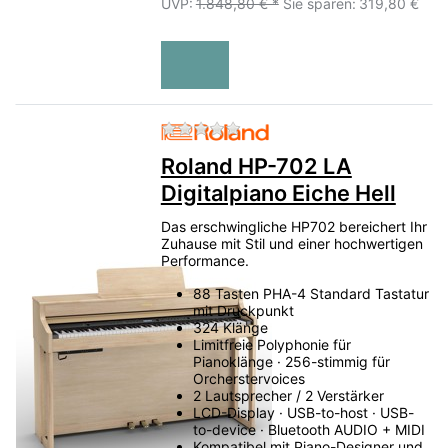
UVP:
1.848,80 € *
Sie sparen:
319,80 €
Zu diesem Produkt liegen no
Roland HP-702 LA
Digitalpiano Eiche Hell
Das erschwingliche HP702 bereichert Ihr
Zuhause mit Stil und einer hochwertigen
Performance.
88 Tasten PHA-4 Standard Tastatur
mit Druckpunkt
324 Klänge
Limitfreie Polyphonie für
Pianoklänge · 256-stimmig für
Orcherstervoices
2 Lautsprecher / 2 Verstärker
LCD-Display · USB-to-host · USB-
to-device · Bluetooth AUDIO + MIDI
Kompatibel mit Piano-Designer und