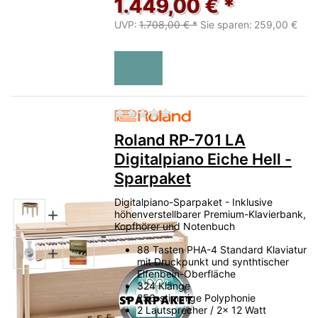
1.449,00 € *
UVP:
1.708,00 € *
Sie sparen:
259,00 €
Zu diesem Produkt liegen no
Roland RP-701 LA
Digitalpiano Eiche Hell -
Sparpaket
Digitalpiano-Sparpaket - Inklusive
höhenverstellbarer Premium-Klavierbank,
Kopfhörer und Notenbuch
88 Tasten PHA-4 Standard Klaviatur
mit Druckpunkt und synthtischer
Elfenbein-Oberfläche
324 Klänge
256-stimmige Polyphonie
2 Lautsprecher / 2x 12 Watt