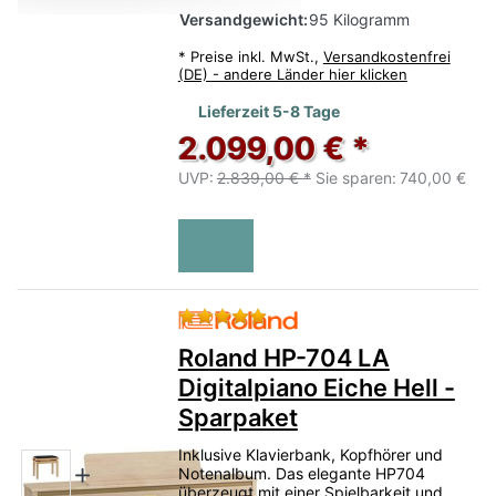
Versandgewicht:
95 Kilogramm
*
Preise inkl. MwSt.,
Versandkostenfrei
(DE) - andere Länder hier klicken
Lieferzeit 5-8 Tage
2.099,00 € *
UVP:
2.839,00 € *
Sie sparen:
740,00 €
Bewertung: 5 von 5 Sternen.
Roland HP-704 LA
Digitalpiano Eiche Hell -
Sparpaket
Inklusive Klavierbank, Kopfhörer und
Notenalbum. Das elegante HP704
überzeugt mit einer Spielbarkeit und