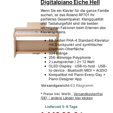
Digitalpiano Eiche Hell
Wenn Sie ein Klavier für die ganze Familie
suchen, ist das Roland RP701 Ihr
perfektes Gesamtpaket. Klangqualität
und Tastaturgefühl sind die beiden
wichtigsten Faktoren beim Erlernen des
Klavierspielens.
88 Tasten PHA-4 Standard Klaviatur
mit Druckpunkt und synthtischer
Elfenbein-Oberfläche
324 Klänge
256-stimmige Polyphonie
2 Lautsprecher / 2x 12 Watt
OLED-Display · USB-to-host · USB-
to-device · Bluetooth MIDI + AUDIO
Kompatibel mit Piano-Every-Day +
Piano-Designer App
Versandgewicht:
63 Kilogramm
*
Preise inkl. MwSt.,
Versandkostenfrei
(DE) - andere Länder hier klicken
Lieferzeit 5-8 Tage