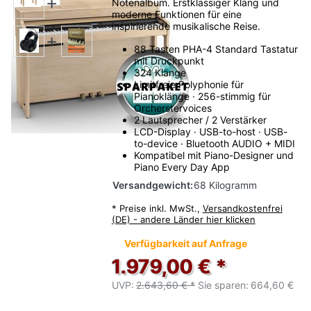
Notenalbum. Erstklassiger Klang und
moderne Funktionen für eine
inspirierende musikalische Reise.
88 Tasten PHA-4 Standard Tastatur
mit Druckpunkt
324 Klänge
Limitfreie Polyphonie für
Pianoklänge · 256-stimmig für
Orcherstervoices
2 Lautsprecher / 2 Verstärker
LCD-Display · USB-to-host · USB-
to-device · Bluetooth AUDIO + MIDI
Kompatibel mit Piano-Designer und
Piano Every Day App
Versandgewicht:
68 Kilogramm
*
Preise inkl. MwSt.,
Versandkostenfrei
(DE) - andere Länder hier klicken
Verfügbarkeit auf Anfrage
1.979,00 € *
UVP:
2.643,60 € *
Sie sparen:
664,60 €