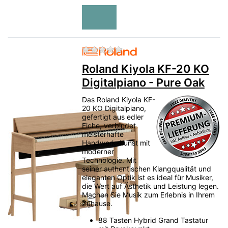
Zu diesem Produkt liegen no
Roland Kiyola KF-20 KO
Digitalpiano - Pure Oak
Das Roland Kiyola KF-
20 KO Digitalpiano,
gefertigt aus edler
Eiche, verbindet
meisterhafte
Handwerkskunst mit
moderner
Technologie. Mit
seiner authentischen Klangqualität und
eleganten Optik ist es ideal für Musiker,
die Wert auf Ästhetik und Leistung legen.
Machen Sie Musik zum Erlebnis in Ihrem
Zuhause.
88 Tasten Hybrid Grand Tastatur