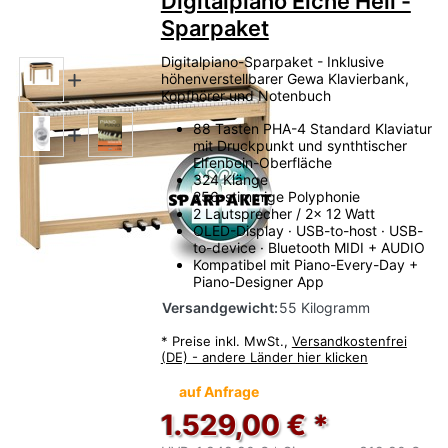
Digitalpiano Eiche Hell -
Sparpaket
Digitalpiano-Sparpaket - Inklusive
höhenverstellbarer Gewa Klavierbank,
Kopfhörer und Notenbuch
88 Tasten PHA-4 Standard Klaviatur
mit Druckpunkt und synthtischer
Elfenbein-Oberfläche
324 Klänge
256-stimmige Polyphonie
2 Lautsprecher / 2x 12 Watt
OLED-Display · USB-to-host · USB-
to-device · Bluetooth MIDI + AUDIO
Kompatibel mit Piano-Every-Day +
Piano-Designer App
Versandgewicht:
55 Kilogramm
*
Preise inkl. MwSt.,
Versandkostenfrei
(DE) - andere Länder hier klicken
auf Anfrage
1.529,00 € *