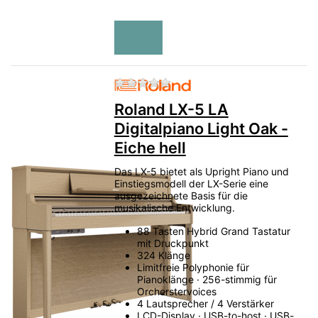
Zu diesem Produkt liegen no
Roland LX-5 LA
Digitalpiano Light Oak -
Eiche hell
Das LX-5 bietet als Upright Piano und
Einstiegsmodell der LX-Serie eine
ausgezeichnete Basis für die
musikalische Entwicklung.
88 Tasten Hybrid Grand Tastatur
mit Druckpunkt
324 Klänge
Limitfreie Polyphonie für
Pianoklänge · 256-stimmig für
Orcherstervoices
4 Lautsprecher / 4 Verstärker
LCD-Display · USB-to-host · USB-