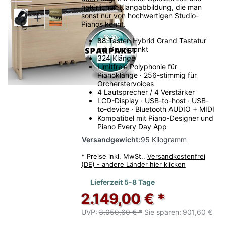
natürlichen Klangabbildung, die man
sonst nur von hochwertigen Studio-
Pianos kennt.
88 Tasten Hybrid Grand Tastatur
mit Druckpunkt
324 Klänge
Limitfreie Polyphonie für
Pianoklänge · 256-stimmig für
Orcherstervoices
4 Lautsprecher / 4 Verstärker
LCD-Display · USB-to-host · USB-
to-device · Bluetooth AUDIO + MIDI
Kompatibel mit Piano-Designer und
Piano Every Day App
Versandgewicht:
95 Kilogramm
*
Preise inkl. MwSt.,
Versandkostenfrei
(DE) - andere Länder hier klicken
Lieferzeit 5-8 Tage
2.149,00 € *
UVP:
3.050,60 € *
Sie sparen:
901,60 €