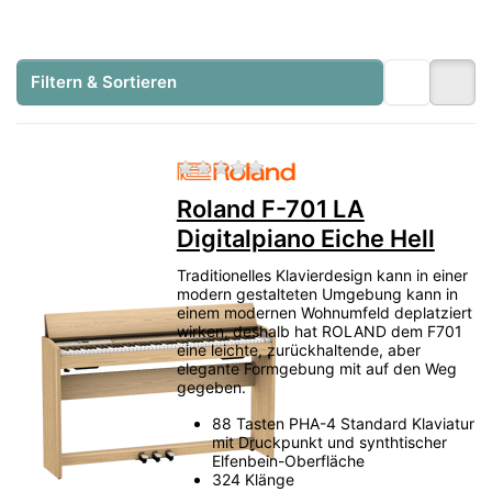
Filtern & Sortieren
Zu diesem Produkt liegen no
Roland F-701 LA
Digitalpiano Eiche Hell
Traditionelles Klavierdesign kann in einer
modern gestalteten Umgebung kann in
einem modernen Wohnumfeld deplatziert
wirken, deshalb hat ROLAND dem F701
eine leichte, zurückhaltende, aber
elegante Formgebung mit auf den Weg
gegeben.
88 Tasten PHA-4 Standard Klaviatur
mit Druckpunkt und synthtischer
Elfenbein-Oberfläche
324 Klänge