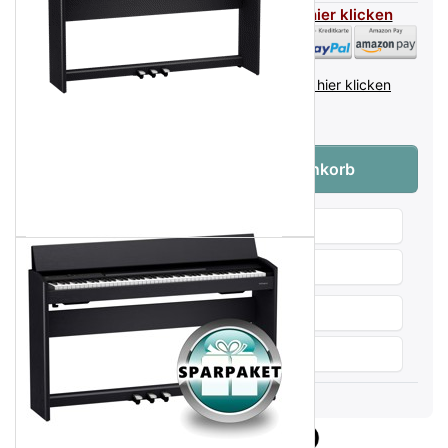
Flexible Zahlarten - für mehr Infos hier klicken
inkl. MwSt. (19%),
Infos zu Versandkosten - hier klicken
Lieferzeit:
auf Anfrage
Roland F-701 LA Digitalpiano Eiche Hell 
Menge:
1
In den Warenkorb
Wunschliste
Produktanfrage
Weitersagen
Vergleichen