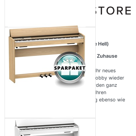
Produktbeschreibung
ROLAND F-701 LA Digitalpiano (Eiche Hell)
Das stylishe Klavier für ein modernes Zuhause
Ganz gleich ob Sie Klavierspielen als Ihr neues
Hobby entdecken oder Ihr früheres Hobby wieder
neu aufleben lassen möchten: Sie werden ganz
sicher ein Instrument auswählen, das Ihren
Stilvorstellungen entspricht – im Klang ebenso wie
im Design.
Traditionelles Klavierdesign kann in einer modern
gestalteten Umgebung deplatziert wirken, deshalb
Produktdetails