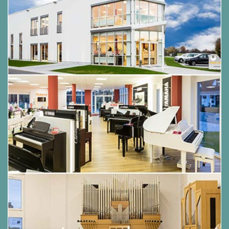
Große expressive Dynamik dank Rolands
SuperNATURAL-Klaviertechnologie
Das realistische Spielgefühl und die ganze
Dynamik eines akustischen Klaviers mit der
grandiosen ROLAND PHA-4-Tastatur
Dezentes modernes Design in einem
kompakten Gehäuse, das elegant-diskret in
jeden Raum passt
Kopfhörer Anschlüsse mit 3D-Ambiente für ein
beeindruckendes und realistisches
Spielerlebnis beim Üben mit Kopfhörern
Intuitive Anzeige mit benutzerfreundlichen
Symbolen
Verbinden Sie Ihr Smartphone über Bluetooth-
Audio und lassen Sich beim Spielen Ihrer
Lieblings-Songs Lieblingsliedern professionell
begleiten
Kompatibel mit Rolands Piano Every Day App,