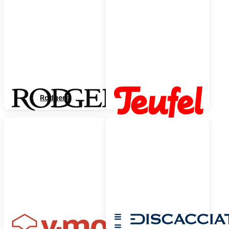
Rodgers
Teufel
V-Moda
Discacciati