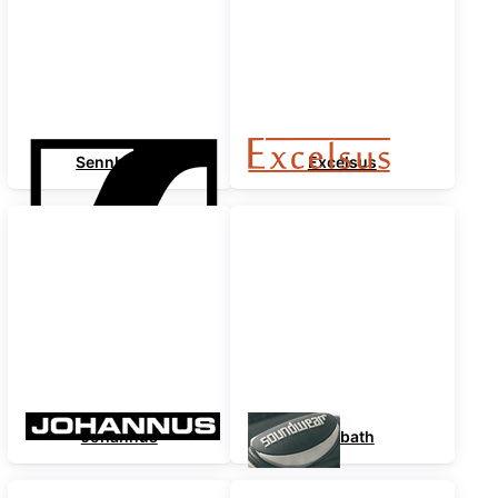
Sennheiser
Excelsus
Johannus
Dimbath