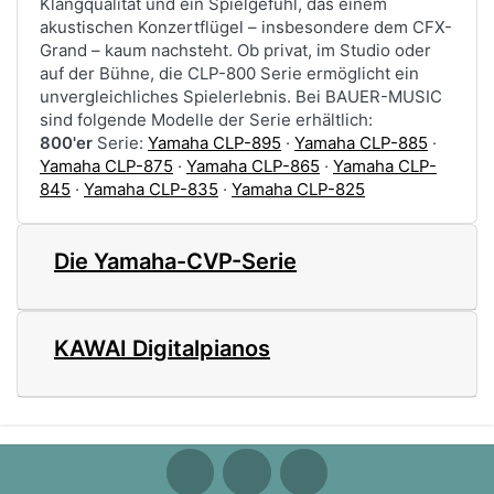
Klangqualität und ein Spielgefühl, das einem
akustischen Konzertflügel – insbesondere dem CFX-
Grand – kaum nachsteht. Ob privat, im Studio oder
auf der Bühne, die CLP-800 Serie ermöglicht ein
unvergleichliches Spielerlebnis. Bei BAUER-MUSIC
sind folgende Modelle der Serie erhältlich:
800'er
Serie:
Yamaha CLP-895
·
Yamaha CLP-885
·
Yamaha CLP-875
·
Yamaha CLP-865
·
Yamaha CLP-
845
·
Yamaha CLP-835
·
Yamaha CLP-825
Die Yamaha-CVP-Serie
KAWAI Digitalpianos