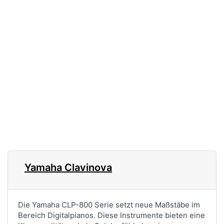
Ihre Vorteile:
Fachhändler mit
- Durch Internet-
langer Tradition und
Experten geprüfte und
Erfahrung schliessen
kontrollierte Händler
aus, dass wir Ihnen
- Geld-zurück-Garantie
minderwertige Ware
im Fall von
anbieten. Dies
Nichtlieferung oder
dokumentieren wir
Warenrückgabe
durch die freiwillige
- Erstattung Ihrer
Verlängerung der (in
Selbstbeteiligung bei
der Regel 24-
Kreditkartenmissbrauch
monatigen)
- Schnelle,
Garantiefrist auf -
unkomplizierte
sage und schreibe -
Problemlösung und
DREI JAHRE !
Streitschlichtung
- Alle Leistungen von
Yamaha Clavinova
Trusted Shops sind für
Verbraucher kostenlos!
Die Yamaha CLP-800 Serie setzt neue Maßstäbe im
Bereich Digitalpianos. Diese Instrumente bieten eine