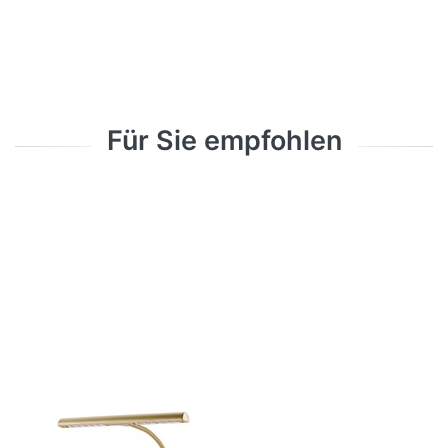
Für Sie empfohlen
Drücken Sie
ENTER für
mehr
Optionen zu
König &
Meyer 12298
Klavierleuchte
- Gold
Zu diesem Produkt liegen noch keine Bewertungen 
KÖNIG & MEYER
König & Meyer