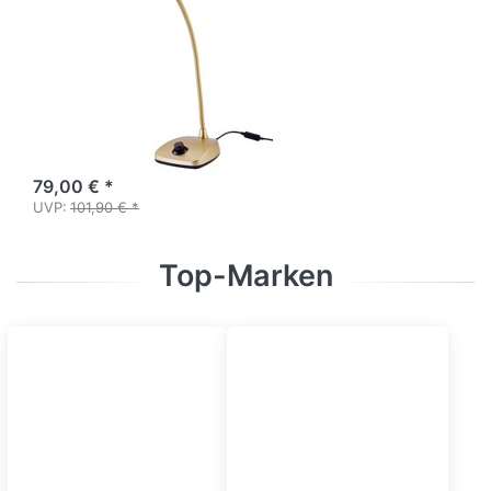
12298
Klavierleuchte -
Gold
LED Klavierleuchte mit
Netzteil - dimmbar
Verfügbarkeit auf Anfrage
79,00 € *
UVP:
101,90 € *
Top-Marken