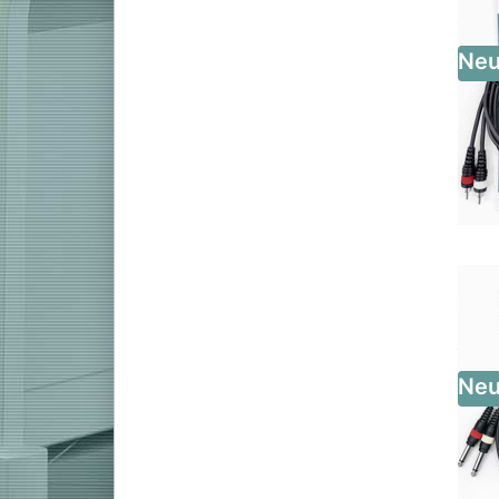
Roland GP-Serie
Roland LX-Serie 2024
Roland LX-5
Ne
Roland LX-6
Roland LX-9
Roland LX-706
Roland LX-708
Roland F-701
Roland FP-30X
Roland FP-60X
Roland FP-90X
Roland RP-701
Roland HP-702
Roland HP-704
Casio Digitalpianos
Casio PX 870
Ne
Casio PX S1000
Casio PX S3000
Casio AP 270
E-Pianos