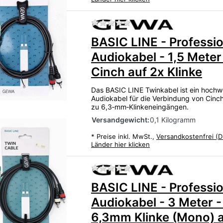
Zu diesem Produkt liegen
u
BASIC LINE - Professio
Audiokabel - 1,5 Meter
Cinch auf 2x Klinke
Das BASIC LINE Twinkabel ist ein hochw
Audiokabel für die Verbindung von Cin
zu 6,3‑mm‑Klinkeneingängen.
Versandgewicht:
0,1 Kilogramm
*
Preise inkl. MwSt.,
Versandkostenfrei (D
Länder hier klicken
Zu diesem Produkt liegen
u
BASIC LINE - Professio
Audiokabel - 3 Meter -
6,3mm Klinke (Mono) a