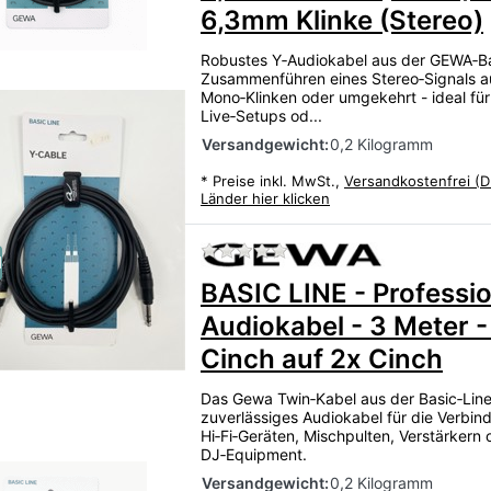
6,3mm Klinke (Stereo)
Robustes Y‑Audiokabel aus der GEWA‑B
Zusammenführen eines Stereo‑Signals a
Mono‑Klinken oder umgekehrt - ideal für
Live‑Setups od...
Versandgewicht:
0,2 Kilogramm
*
Preise inkl. MwSt.,
Versandkostenfrei (D
Länder hier klicken
Zu diesem Produkt liegen
u
BASIC LINE - Professio
Audiokabel - 3 Meter -
Cinch auf 2x Cinch
Das Gewa Twin‑Kabel aus der Basic‑Line 
zuverlässiges Audiokabel für die Verbin
Hi‑Fi‑Geräten, Mischpulten, Verstärkern 
DJ‑Equipment.
Versandgewicht:
0,2 Kilogramm