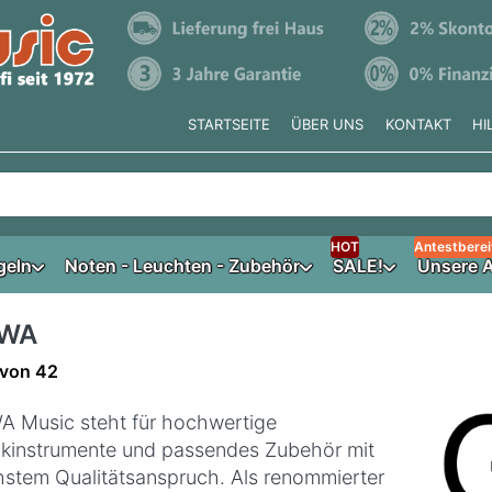
STARTSEITE
ÜBER UNS
KONTAKT
HI
e tippen, erscheinen automatisch erste Ergebnisse. Drücken Si
HOT
Antestberei
geln
Noten - Leuchten - Zubehör
SALE!
Unsere A
WA
ergebnisse:
von
42
 Music steht für hochwertige
kinstrumente und passendes Zubehör mit
stem Qualitätsanspruch. Als renommierter