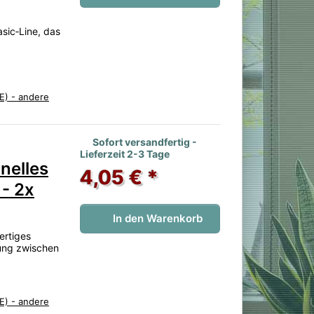
sic‑Line, das
E) - andere
 noch keine Bewertungen vor.
Sofort versandfertig -
Lieferzeit 2-3 Tage
nelles
4,05 € *
 - 2x
In den Warenkorb
ertiges
dung zwischen
E) - andere