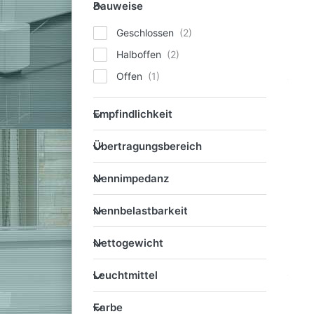
Bauweise
Bauweise
Geschlossen
Halboffen
Offen
Empfindlichkeit
Empfindlichkeit
Übertragungsbereich
Übertragungsbereich
Nennimpedanz
Nennimpedanz
Nennbelastbarkeit
Nennbelastbarkeit
Nettogewicht
Nettogewicht
Leuchtmittel
Leuchtmittel
Farbe
Farbe