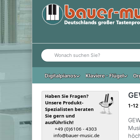
Geben Sie einen Suchbegriff ein. Während Si
Digitalpianos
Klaviere - Flügel
Or
GE
Haben Sie Fragen?
Unsere Produkt-
Such
1-12
Spezialisten beraten
Sie gern und
GEWA
ausführlich!
Musi
+49 (0)6106 - 4303
info@bauer-music.de
höch