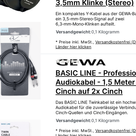
3,5mm Klinke (Stereo)
Ein kompaktes Y‑Kabel aus der GEWA‑Ba
ein 3,5‑mm‑Stereo‑Signal auf zwei
6,3‑mm‑Mono‑Klinken aufteilt.
Versandgewicht:
0,1 Kilogramm
*
Preise inkl. MwSt.,
Versandkostenfrei (D
Länder hier klicken
Zu diesem Produkt liegen
u
BASIC LINE - Professio
Audiokabel - 1,5 Meter
Cinch auf 2x Cinch
Das BASIC LINE Twinkabel ist ein hochw
Audiokabel für die zuverlässige Verbin
Cinch‑Quellen und Cinch‑Eingängen.
Versandgewicht:
0,1 Kilogramm
*
Preise inkl. MwSt.,
Versandkostenfrei (D
Länder hier klicken