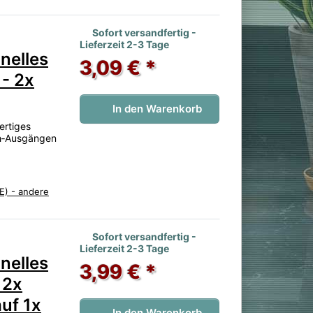
 noch keine Bewertungen vor.
Sofort versandfertig -
Lieferzeit 2-3 Tage
nelles
3,09 € *
 - 2x
In den Warenkorb
ertiges
ch‑Ausgängen
E) - andere
 noch keine Bewertungen vor.
Sofort versandfertig -
Lieferzeit 2-3 Tage
nelles
3,99 € *
 2x
uf 1x
In den Warenkorb