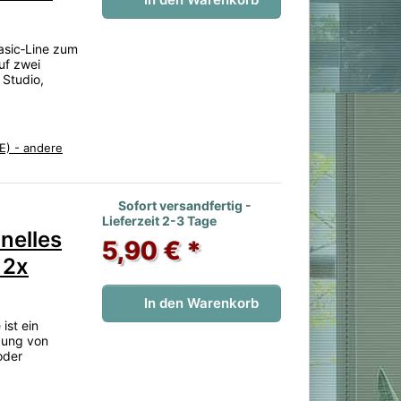
asic‑Line zum
uf zwei
 Studio,
E) - andere
 noch keine Bewertungen vor.
Sofort versandfertig -
Lieferzeit 2-3 Tage
nelles
5,90 € *
 2x
In den Warenkorb
ist ein
dung von
oder