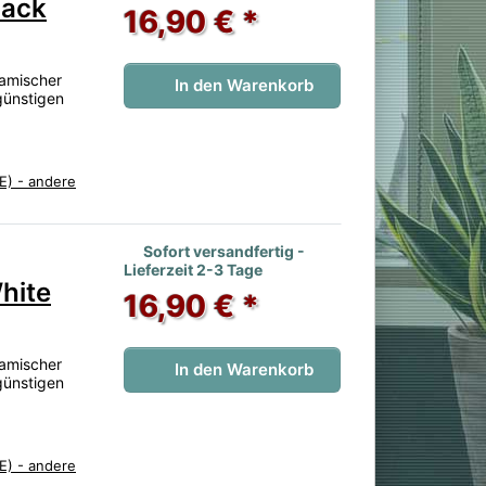
lack
16,90 € *
namischer
In den Warenkorb
günstigen
E) - andere
 noch keine Bewertungen vor.
Sofort versandfertig -
Lieferzeit 2-3 Tage
hite
16,90 € *
namischer
In den Warenkorb
günstigen
E) - andere