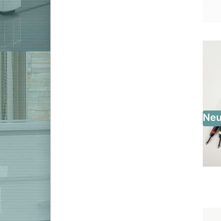
Kirchenorgel
Stagepiano
Ne