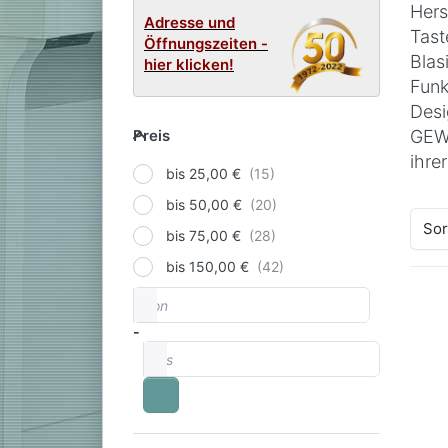
Hers
Adresse und
Tast
Öffnungszeiten -
Blas
hier klicken!
Funk
Desi
Preis
Preis
GEWA
ihre
bis 25,00 €
bis 50,00 €
Sor
bis 75,00 €
bis 150,00 €
von
Preisspanne
-
bis