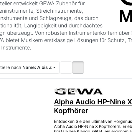
teller entwickelt GEWA Zubehör für
eninstrumente, Streichinstrumente,
instrumente und Schlagzeuge, das durch
tionalität, Langlebigkeit und durchdachtes
gn überzeugt. Von robusten Instrumentenkoffern über S
 bietet Musikern erstklassige Lösungen für Schutz, T
r Instrumente.
tiere nach
Name: A bis Z
Zu diesem Produkt liegen
Alpha Audio HP-Nine 
Kopfhörer
Entdecken Sie den ultimativen Hörgenus
Alpha Audio HP-Nine X Kopfhörern. Erle
kristallklare Klangqualität, ein ergonom