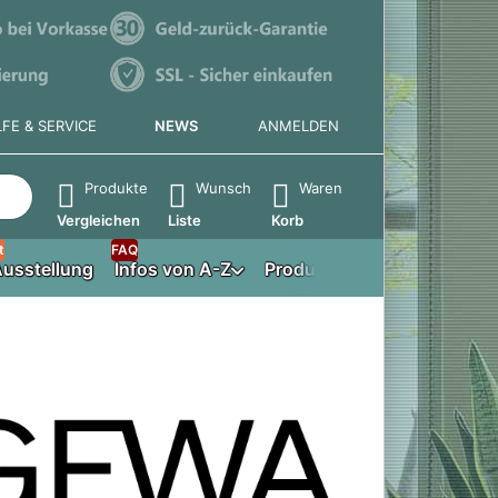
LFE & SERVICE
NEWS
ANMELDEN
e die Eingabetaste, um alle Ergebnisse aufzurufen.
Produkte
Wunsch
Waren
Vergleichen
Liste
Korb
t
FAQ
usstellung
Infos von A-Z
Produktberater