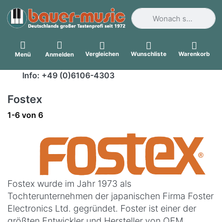
Geben Sie einen Suchbegri
Vergleichen
Wunschliste
Warenkorb
Menü
Anmelden
Info: +49 (0)6106-4303
Fostex
Suchergebnisse:
1-6
von
6
Fostex wurde im Jahr 1973 als
Tochterunternehmen der japanischen Firma Foster
Electronics Ltd. gegründet. Foster ist einer der
größten Entwickler und Hersteller von OEM