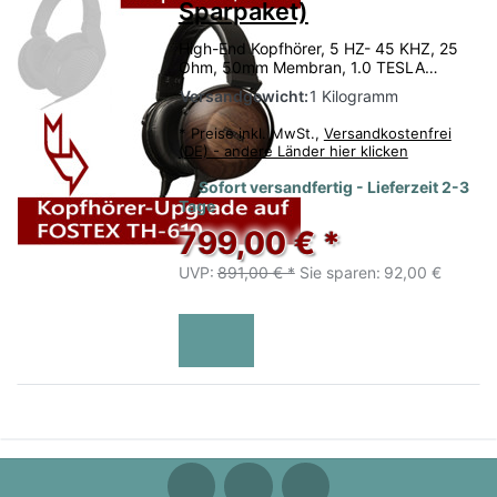
Sparpaket)
High-End Kopfhörer, 5 HZ- 45 KHZ, 25
Ohm, 50mm Membran, 1.0 TESLA…
Versandgewicht:
1 Kilogramm
*
Preise inkl. MwSt.,
Versandkostenfrei
(DE) - andere Länder hier klicken
Sofort versandfertig - Lieferzeit 2-3
Tage
799,00 € *
UVP:
891,00 € *
Sie sparen:
92,00 €