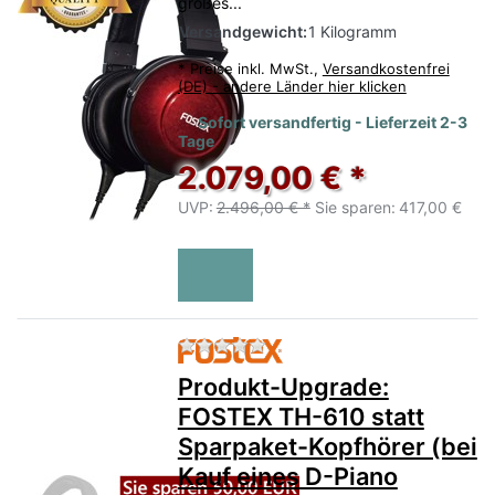
großes...
Versandgewicht:
1 Kilogramm
*
Preise inkl. MwSt.,
Versandkostenfrei
(DE) - andere Länder hier klicken
Sofort versandfertig - Lieferzeit 2-3
Tage
2.079,00 € *
UVP:
2.496,00 € *
Sie sparen:
417,00 €
Zu diesem Produkt liegen no
Produkt-Upgrade:
FOSTEX TH-610 statt
Sparpaket-Kopfhörer (bei
Kauf eines D-Piano