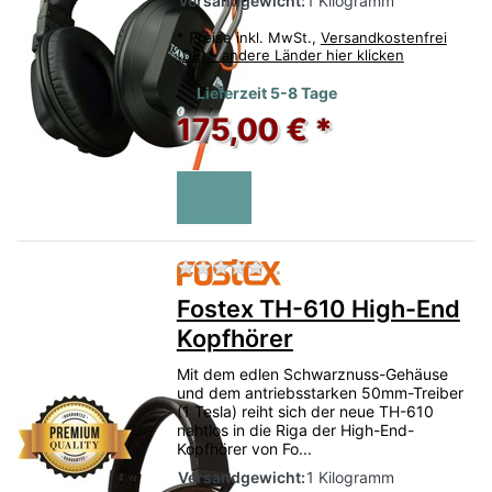
Versandgewicht:
1 Kilogramm
*
Preise inkl. MwSt.,
Versandkostenfrei
(DE) - andere Länder hier klicken
Lieferzeit 5-8 Tage
175,00 € *
Zu diesem Produkt liegen no
Fostex TH-610 High-End
Kopfhörer
Mit dem edlen Schwarznuss-Gehäuse
und dem antriebsstarken 50mm-Treiber
(1 Tesla) reiht sich der neue TH-610
nahtlos in die Riga der High-End-
Kopfhörer von Fo...
Versandgewicht:
1 Kilogramm