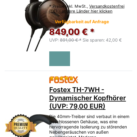
*
Preise inkl. MwSt.,
Versandkostenfrei
(DE) - andere Länder hier klicken
Verfügbarkeit auf Anfrage
849,00 € *
UVP:
891,00 € *
Sie sparen:
42,00 €
Bewertung: 5 von 5 Sternen.
Fostex TH-7WH -
Dynamischer Kopfhörer
(UVP: 79,00 EUR)
Die 40mm-Treiber sind verbaut in einem
geschlossenen Gehäuse, was eine
hervorragende Isolierung zu störenden
Nebengeräuschen von außen