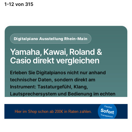
Suchergebnisse:
1-12
von
315
Digitalpiano Ausstellung Rhein-Main
Yamaha, Kawai, Roland &
Casio direkt vergleichen
Erleben Sie Digitalpianos nicht nur anhand
technischer Daten, sondern direkt am
Instrument: Tastaturgefühl, Klang,
Lautsprechersystem und Bedienung im echten
Vergleich.
Vor Ort hören, fühlen und
entscheiden