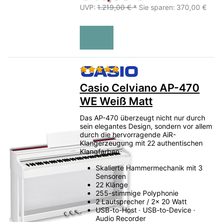
UVP:
1.219,00 € *
Sie sparen:
370,00 €
Bewertung: 5 von 5 Sternen.
Casio Celviano AP-470
WE Weiß Matt
Das AP-470 überzeugt nicht nur durch
sein elegantes Design, sondern vor allem
durch die hervorragende AiR-
Klangerzeugung mit 22 authentischen
Klangfarben
Skalierte Hammermechanik mit 3
Sensoren
22 Klänge
255-stimmige Polyphonie
2 Lautsprecher / 2x 20 Watt
USB-to-Host · USB-to-Device ·
Audio Recorder