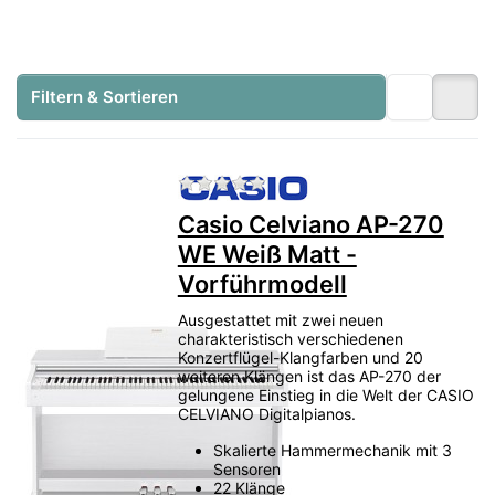
In unserer Digitalpiano-Ausstellung in
Heusenstamm bei Frankfurt
können Sie
ausgewählte Modelle von
Yamaha, Kawai,
Filtern & Sortieren
Roland und Casio
direkt anspielen und
miteinander vergleichen.
Zu diesem Produkt liegen no
Yamaha Clavinova
Kawai CA
Kawai NOVUS
Roland LX / HP
Casio Grand Hybrid
Casio Celviano AP-270
WE Weiß Matt -
Zur Digitalpiano Ausstellung
Vorführmodell
Ausgestattet mit zwei neuen
Beratung anfragen
charakteristisch verschiedenen
Konzertflügel-Klangfarben und 20
weiteren Klängen ist das AP-270 der
gelungene Einstieg in die Welt der CASIO
CELVIANO Digitalpianos.
Direktvergleich
Marken und Modelle unmittelbar nebeneinander
Skalierte Hammermechanik mit 3
testen.
Sensoren
22 Klänge