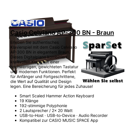
Zu diesem Produkt liegen noch keine Bewertu
Casio Celviano AP-300 BN - Braun
Erleben Sie authentisches
Klavierspiel mit dem Casio Celviano
AP-300 BN in elegantem Braun.
Dieses Digitalpiano kombiniert
kraftvollen Klang mit einer
hochwertigen, gewichteten Tastatur
und modernen Funktionen. Perfekt
für Anfänger und Fortgeschrittene,
die Wert auf Qualität und Design
legen. Eine Bereicherung für jedes Zuhause!
Smart Scaled Hammer Action Keyboard
19 Klänge
192-stimmige Polyphonie
2 Lautsprecher / 2x 20 Watt
USB-to-Host · USB-to-Device · Audio Recorder
Kompatibel zur CASIO MUSIC SPACE App