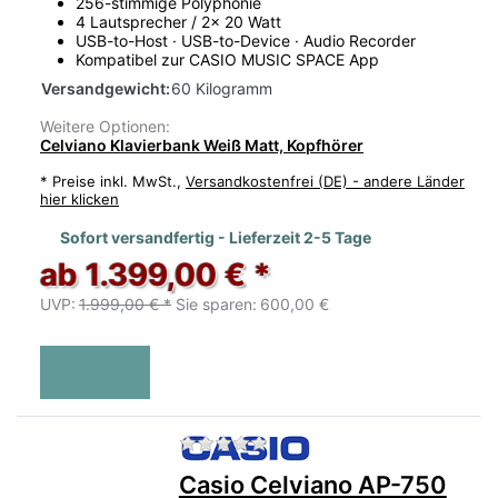
256-stimmige Polyphonie
4 Lautsprecher / 2x 20 Watt
USB-to-Host · USB-to-Device · Audio Recorder
Kompatibel zur CASIO MUSIC SPACE App
Versandgewicht:
60 Kilogramm
Weitere Optionen:
Celviano Klavierbank Weiß Matt, Kopfhörer
*
Preise inkl. MwSt.,
Versandkostenfrei (DE) - andere Länder
hier klicken
Sofort versandfertig - Lieferzeit 2-5 Tage
ab 1.399,00 € *
UVP:
1.999,00 € *
Sie sparen:
600,00 €
Zu diesem Produkt liegen no
Casio Celviano AP-750