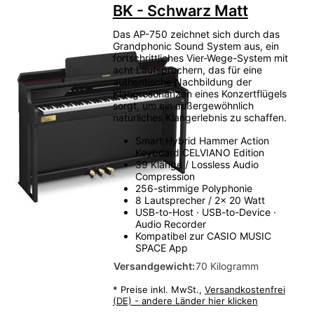
BK - Schwarz Matt
Das AP-750 zeichnet sich durch das
Grandphonic Sound System aus, ein
fortschrittliches Vier-Wege-System mit
acht Lautsprechern, das für eine
authentische Nachbildung der
Klangresonanzen eines Konzertflügels
sorgt, um ein außergewöhnlich
natürliches Klangerlebnis zu schaffen.
Smart Hybrid Hammer Action
Keyboard CELVIANO Edition
39 Klänge / Lossless Audio
Compression
256-stimmige Polyphonie
8 Lautsprecher / 2x 20 Watt
USB-to-Host · USB-to-Device ·
Audio Recorder
Kompatibel zur CASIO MUSIC
SPACE App
Versandgewicht:
70 Kilogramm
*
Preise inkl. MwSt.,
Versandkostenfrei
(DE) - andere Länder hier klicken