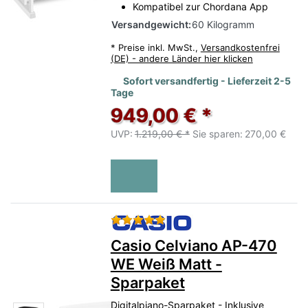
Kompatibel zur Chordana App
Versandgewicht:
60 Kilogramm
*
Preise inkl. MwSt.,
Versandkostenfrei
(DE) - andere Länder hier klicken
Sofort versandfertig - Lieferzeit 2-5
Tage
949,00 € *
UVP:
1.219,00 € *
Sie sparen:
270,00 €
Bewertung: 5 von 5 Sternen.
Casio Celviano AP-470
WE Weiß Matt -
Sparpaket
Digitalpiano-Sparpaket - Inklusive