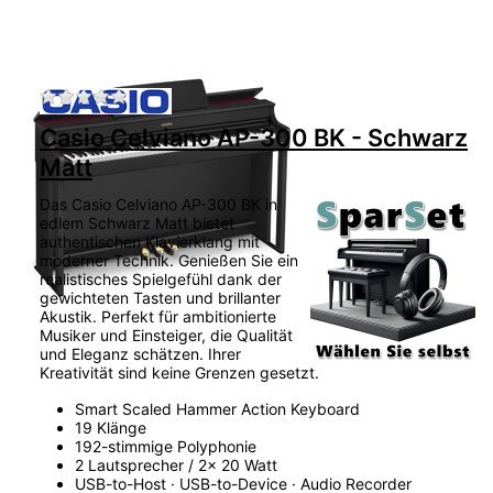
Zu diesem Produkt liegen noch keine Bewertu
Casio Celviano AP-300 BK - Schwarz
Matt
Das Casio Celviano AP-300 BK in
edlem Schwarz Matt bietet
authentischen Klavierklang mit
moderner Technik. Genießen Sie ein
realistisches Spielgefühl dank der
gewichteten Tasten und brillanter
Akustik. Perfekt für ambitionierte
Musiker und Einsteiger, die Qualität
und Eleganz schätzen. Ihrer
Kreativität sind keine Grenzen gesetzt.
Smart Scaled Hammer Action Keyboard
19 Klänge
192-stimmige Polyphonie
2 Lautsprecher / 2x 20 Watt
USB-to-Host · USB-to-Device · Audio Recorder