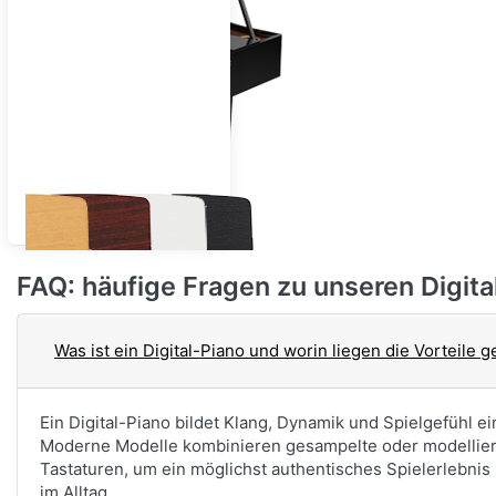
doch!
Ein Digital-Piano in unserem Onlineshop hat
bereits Ihr Interesse geweckt, doch Sie möchten
sich vor einer Bestellung selbst von dessen Klang-
und Spielqualitäten überzeugen? Bei uns kein
Problem! Denn wir führen nicht nur online ein
riesiges Sortiment an erstklassigen Digital-Pianos.
So stehen Ihnen in unserem Tastenzentrum in
Nach Farben sortiert
Heusenstamm bei Frankfurt am Main auf einer
Fläche von rund 550 Quadratmetern an die 60
FAQ: häufige Fragen zu unseren Digita
verschiedene Instrumente von KAWAI, YAMAHA,
ROLAND und vielen weiteren bekannten
Herstellern zum Anspielen zur Verfügung.
Was ist ein Digital-Piano und worin liegen die Vorteile
Ein Digital-Piano bildet Klang, Dynamik und Spielgefühl ei
Moderne Modelle kombinieren gesampelte oder modellier
Tastaturen, um ein möglichst authentisches Spielerlebnis z
im Alltag.