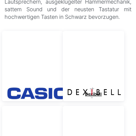
Lautsprechern, ausgeklügelter Hammermechanik,
sattem Sound und der neusten Tastatur mit
hochwertigen Tasten in Schwarz bevorzugen.
Bauer-Music: digitale Pianos führender
Hersteller zu günstigen Konditionen
Nicht
nur in
puncto
Casio
Dexibell
Angebotsvielfalt gelten wir in Deutschland als eine
der ersten Anlaufstellen, wenn es um Digital-