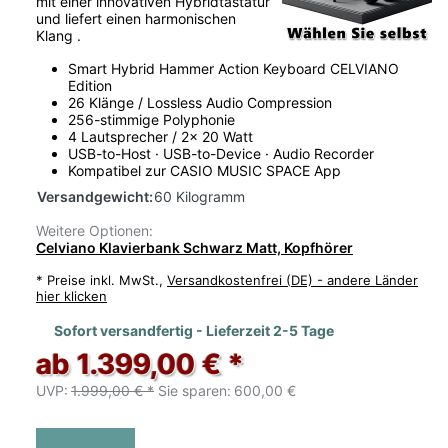
mit einer innovativen Hybridtastatur
und liefert einen harmonischen
Klang .
Smart Hybrid Hammer Action Keyboard CELVIANO
Edition
26 Klänge / Lossless Audio Compression
256-stimmige Polyphonie
4 Lautsprecher / 2x 20 Watt
USB-to-Host · USB-to-Device · Audio Recorder
Kompatibel zur CASIO MUSIC SPACE App
Versandgewicht:
60 Kilogramm
Weitere Optionen:
Celviano Klavierbank Schwarz Matt, Kopfhörer
*
Preise inkl. MwSt.,
Versandkostenfrei (DE) - andere Länder
hier klicken
Sofort versandfertig - Lieferzeit 2-5 Tage
ab 1.399,00 € *
UVP:
1.999,00 € *
Sie sparen:
600,00 €