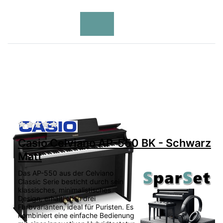
Zu diesem Produkt liegen noch keine Bewertu
Casio Celviano AP-550 BK - Schwarz
Matt
Das AP-550 aus der Celviano
Classic Serie besticht durch sein
klassisches, minimalistisches
Design, erhältlich in drei
Farbvarianten, ideal für Puristen. Es
kombiniert eine einfache Bedienung