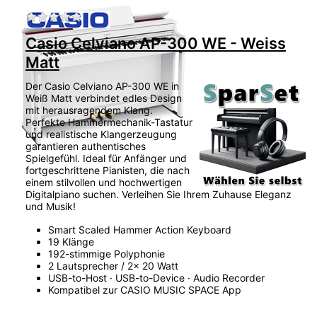
Zu diesem Produkt liegen noch keine Bewertu
Casio Celviano AP-300 WE - Weiss
Matt
Der Casio Celviano AP-300 WE in
Weiß Matt verbindet edles Design
mit herausragendem Klang.
Perfekte Hammermechanik-Tastatur
und realistische Klangerzeugung
garantieren authentisches
Spielgefühl. Ideal für Anfänger und
fortgeschrittene Pianisten, die nach
einem stilvollen und hochwertigen
Digitalpiano suchen. Verleihen Sie Ihrem Zuhause Eleganz
und Musik!
Smart Scaled Hammer Action Keyboard
19 Klänge
192-stimmige Polyphonie
2 Lautsprecher / 2x 20 Watt
USB-to-Host · USB-to-Device · Audio Recorder
Kompatibel zur CASIO MUSIC SPACE App