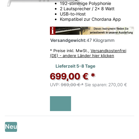
192-stimmige Polyphonie
Fachberatung
2 Lautsprecher / 2x 8 Watt
USB-to-Host
Persönliche Empfehlung statt reiner Online-
Kompatibel zur Chordana App
Recherche.
Rhein-Main
Versandgewicht:
47 Kilogramm
Gut erreichbar aus Frankfurt, Offenbach und
Darmstadt.
*
Preise inkl. MwSt.,
Versandkostenfrei
(DE) - andere Länder hier klicken
Lieferzeit 5-8 Tage
699,00 € *
UVP:
969,00 € *
Sie sparen:
270,00 €
Neu