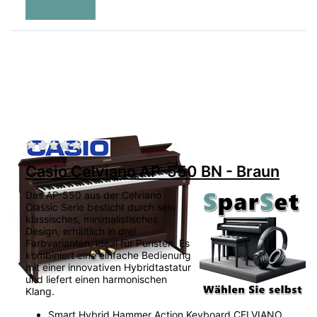
Zu diesem Produkt liegen noch keine Bewertu
Casio Celviano AP-550 BN - Braun
Das AP-550 aus der Celviano
Classic Serie besticht durch sein
klassisches, minimalistisches
Design, erhältlich in drei
Farbvarianten, ideal für Puristen. Es
kombiniert eine einfache Bedienung
mit einer innovativen Hybridtastatur
und liefert einen harmonischen
Klang.
Smart Hybrid Hammer Action Keyboard CELVIANO