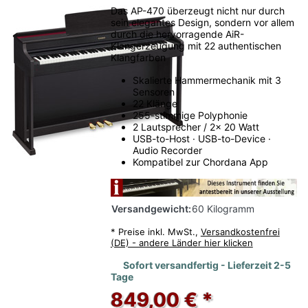
Das AP-470 überzeugt nicht nur durch
sein elegantes Design, sondern vor allem
durch die hervorragende AiR-
Klangerzeugung mit 22 authentischen
Klangfarben
Skalierte Hammermechanik mit 3
Sensoren
22 Klänge
255-stimmige Polyphonie
2 Lautsprecher / 2x 20 Watt
USB-to-Host · USB-to-Device ·
Audio Recorder
Kompatibel zur Chordana App
Versandgewicht:
60 Kilogramm
*
Preise inkl. MwSt.,
Versandkostenfrei
(DE) - andere Länder hier klicken
Sofort versandfertig - Lieferzeit 2-5
Tage
849,00 € *