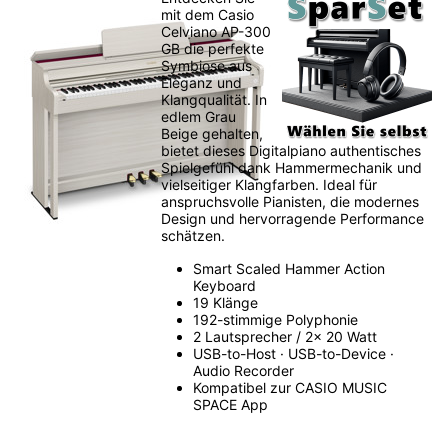
mit dem Casio
Celviano AP-300
GB die perfekte
Symbiose aus
Eleganz und
Klangqualität. In
edlem Grau
Beige gehalten,
bietet dieses Digitalpiano authentisches
Spielgefühl dank Hammermechanik und
vielseitiger Klangfarben. Ideal für
anspruchsvolle Pianisten, die modernes
Design und hervorragende Performance
schätzen.
Smart Scaled Hammer Action
Keyboard
19 Klänge
192-stimmige Polyphonie
2 Lautsprecher / 2x 20 Watt
USB-to-Host · USB-to-Device ·
Audio Recorder
Kompatibel zur CASIO MUSIC
SPACE App