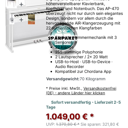
höhenverstellbarer Klavierbank,
Kopfhörer und Notenbuch. Das AP-470
überzeugt nicht nur durch sein elegantes
Design, sondern vor allem durch die
hervorragende AiR-Klangerzeugung mit
22 authentischen Klangfarben
Skalierte Hammermechanik mit 3
Sensoren
22 Klänge
255-stimmige Polyphonie
2 Lautsprecher / 2x 20 Watt
USB-to-Host · USB-to-Device ·
Audio Recorder
Kompatibel zur Chordana App
Versandgewicht:
70 Kilogramm
*
Preise inkl. MwSt.,
Versandkostenfrei
(DE) - andere Länder hier klicken
Sofort versandfertig - Lieferzeit 2-5
Tage
1.049,00 € *
UVP:
1.370,80 € *
Sie sparen:
321,80 €