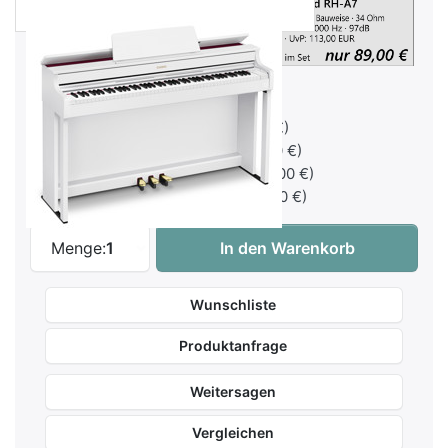
Ohne
Alpha Audio HP-Three (+29,00 €)
Sennheiser HD-200 Pro (+69,00 €)
Teufel Massive Kopfhörer (+89,00 €)
Roland RH-A7 Kopfhörer (+89,00 €)
Casio Celviano AP-300 BK - Schwarz Matt
Menge:
1
In den Warenkorb
Wunschliste
Produktanfrage
Weitersagen
Vergleichen