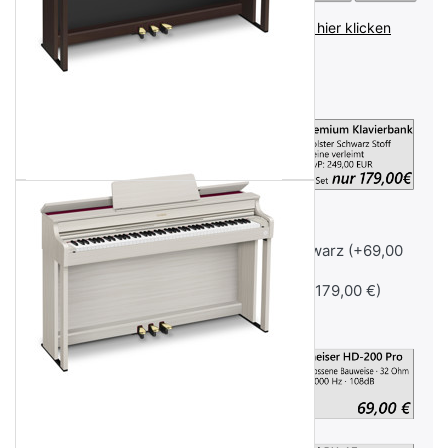
inkl. MwSt. (19%),
Infos zu Versandkosten - hier klicken
Lieferzeit:
Lieferzeit 5-8 Tage
Celviano Klavierbank Schwarz Matt
Ohne
Aufpreis für Deluxe Klavierbank Schwarz (+69,00
€)
Aufpreis für Premium-Klavierbank (+179,00 €)
Kopfhörer