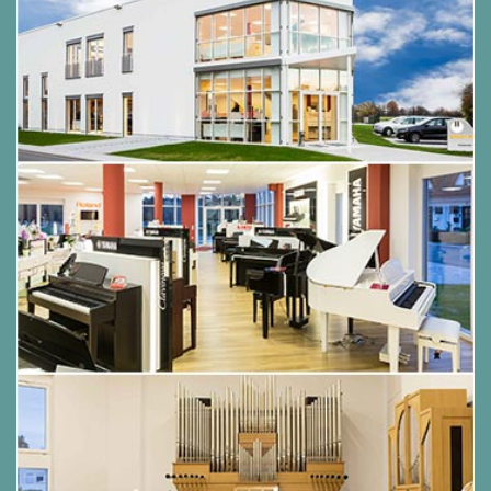
88 Tasten Klaviatur:
Scaled Hammer Action
Keyboard II,
(Tastenmaterial: Kunststoff,
abgestufte Hammermechanik)
Max. Polyphonie:
192 Noten
Klangfarben:
19
Akustiksimulator:
Dämpferresonanz,
Saitenresonanz, Hammer Response, Key-Off-
Simulator,
Effekte:
Reverb (4 Typen), Chorus (4 Typen),
Brillanz
Metronom:
0 bis 9 Schläge/Takt / Tempo: 20
bis 255
Duett-Modus:
Ja (fester Tonbereich)
Musikbibliothek:
60 hinterlegte Songs
MIDI-Recorder:
Modi: Echtzeit-Aufnahme,
Wiedergabe, Spuren: 2, Kapazität: bis ca.
10.000 Noten insgesamt, Aufnahmespeicher:
eingebauter Flashspeicher
AUDIO-Recorder:
Echtzeit-Aufnahme und