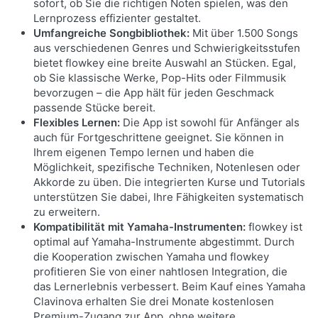
sofort, ob Sie die richtigen Noten spielen, was den
Lernprozess effizienter gestaltet.
Umfangreiche Songbibliothek:
Mit über 1.500 Songs
aus verschiedenen Genres und Schwierigkeitsstufen
EIN KLANG, DER DEN RAUM
bietet flowkey eine breite Auswahl an Stücken. Egal,
ERFÜLLT
ob Sie klassische Werke, Pop-Hits oder Filmmusik
bevorzugen – die App hält für jeden Geschmack
Das NU1XA bietet mit seinem neuen Soundsystem
passende Stücke bereit.
ein Klangerlebnis wie bei einem echten Flügel.
Flexibles Lernen:
Die App ist sowohl für Anfänger als
Tieftöner senden Schwingungen durch das
auch für Fortgeschrittene geeignet. Sie können in
gesamte Instrument, während die neu designten
Ihrem eigenen Tempo lernen und haben die
Hochtöner in allen Frequenzbereichen für
Möglichkeit, spezifische Techniken, Notenlesen oder
Akkorde zu üben. Die integrierten Kurse und Tutorials
Harmonie sorgen.
unterstützen Sie dabei, Ihre Fähigkeiten systematisch
zu erweitern.
Kompatibilität mit Yamaha-Instrumenten:
flowkey ist
optimal auf Yamaha-Instrumente abgestimmt. Durch
die Kooperation zwischen Yamaha und flowkey
profitieren Sie von einer nahtlosen Integration, die
das Lernerlebnis verbessert. Beim Kauf eines Yamaha
Clavinova erhalten Sie drei Monate kostenlosen
Premium-Zugang zur App, ohne weitere