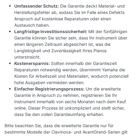
System"
Umfassender Schutz:
Die Garantie deckt Material- und
Tastaturdeckel mit Soft-Glide (langsames
Herstellungsfehler ab, sodass Sie im Falle eines Defekts
Schließen des Deckels)
Anspruch auf kostenlose Reparaturen oder einen
max Polyphonie: 256
Austausch haben.
verschiedene Klangfarben: 28
Langfristige Investitionssicherheit:
Mit der fünfjährigen
Garantie können Sie sicher sein, dass Ihr Instrument über
Kompatibel zur Smart Pianist App (IOS und
einen längeren Zeitraum abgesichert ist, was die
Android) über internes Bluetooth MIDI
Langlebigkeit und Zuverlässigkeit Ihres Pianos
Hall-Effekt
unterstreicht.
1 Spur Recorder (Kapazität: ca. 30.000 Noten)
Kostenersparnis:
Sollten innerhalb der Garantiezeit
eingebautes Metronom
Reparaturen notwendig werden, übernimmt Yamaha die
Transpose-Funktion
Kosten für Arbeitszeit und Materialien, wodurch potenziell
Tuning-Funktion
hohe Ausgaben vermieden werden.
Einfacher Registrierungsprozess:
Um die erweiterte
7 Skalen-Stimmungen einstellbar
Garantie in Anspruch zu nehmen, registrieren Sie Ihr
2 Kopfhörer-Anschlüsse
Instrument innerhalb von sechs Monaten nach dem Kauf
MIDI in/Out
online. Dieser Prozess ist unkompliziert und stellt sicher,
AUX IN
dass Sie den vollen Garantieumfang erhalten.
AUX OUT
USB TO DEVICE
Bitte beachten Sie, dass die erweiterte Garantie nur für
bestimmte Modelle der Clavinova- und AvantGrand-Serien gilt
Verstärker: (40 Watt + 45 Watt) x 2