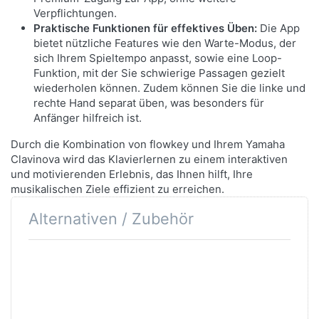
Verpflichtungen.
Praktische Funktionen für effektives Üben:
Die App
bietet nützliche Features wie den Warte-Modus, der
sich Ihrem Spieltempo anpasst, sowie eine Loop-
Funktion, mit der Sie schwierige Passagen gezielt
wiederholen können. Zudem können Sie die linke und
EIN AKUSTISCHES ERLEBNIS
rechte Hand separat üben, was besonders für
Anfänger hilfreich ist.
AUCH MIT KOPFHÖRERN
Durch die Kombination von flowkey und Ihrem Yamaha
Mithilfe von Binaural Sampling fühlt es sich an, als
Clavinova wird das Klavierlernen zu einem interaktiven
würde man vor einem echten Klavier sitzen, selbst
und motivierenden Erlebnis, das Ihnen hilft, Ihre
wenn man Kopfhörer trägt. Diese Technik wurde
musikalischen Ziele effizient zu erreichen.
sowohl beim Yamaha CFX als auch bei den
Alternativen / Zubehör
Bösendorfer Voices verwendet.
Drücken
Sie ENTER
für mehr
Optionen
zu Yamaha
N-2