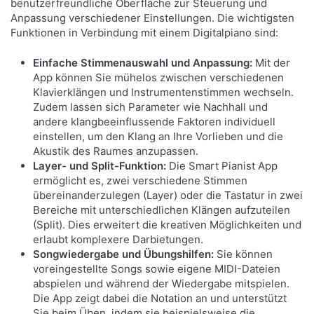
benutzerfreundliche Oberfläche zur Steuerung und
Anpassung verschiedener Einstellungen. Die wichtigsten
Funktionen in Verbindung mit einem Digitalpiano sind:
Einfache Stimmenauswahl und Anpassung:
Mit der
App können Sie mühelos zwischen verschiedenen
Klavierklängen und Instrumentenstimmen wechseln.
Zudem lassen sich Parameter wie Nachhall und
andere klangbeeinflussende Faktoren individuell
einstellen, um den Klang an Ihre Vorlieben und die
Akustik des Raumes anzupassen.
Layer- und Split-Funktion:
Die Smart Pianist App
ermöglicht es, zwei verschiedene Stimmen
übereinanderzulegen (Layer) oder die Tastatur in zwei
Bereiche mit unterschiedlichen Klängen aufzuteilen
(Split). Dies erweitert die kreativen Möglichkeiten und
erlaubt komplexere Darbietungen.
KLANG AUF HÖCHSTEM NIVEAU
Songwiedergabe und Übungshilfen:
Sie können
voreingestellte Songs sowie eigene MIDI-Dateien
Das NU1XA ermöglicht das Spielen von Tönen des
abspielen und während der Wiedergabe mitspielen.
erstklassigen Yamaha CFX Konzertflügels sowie
Die App zeigt dabei die Notation an und unterstützt
des sanft klingenden Bösendorfer Imperial-Flügels.
Sie beim Üben, indem sie beispielsweise die