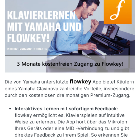
Der beeindruckende Klang des NU1XA basiert
nicht nur auf exzellenten Samples. Es verwendet
fortschrittliche Technologien, um Emotionen zu
transportieren. Die Grand Expression Modeling-
Technologie fängt das Zusammenspiel zwischen
Musiker und Instrument ein, während das Virtual
Resonance Modeling (VRM) die Resonanz eines
Flügels authentisch wiedergibt.
flowkey
Die von Yamaha unterstützte
App bietet Käufern
eines Yamaha Clavinova zahlreiche Vorteile, insbesondere
durch den kostenlosen dreimonatigen Premium-Zugang.
Interaktives Lernen mit sofortigem Feedback:
flowkey ermöglicht es, Klavierspielen auf intuitive
Weise zu erlernen. Die App hört über das Mikrofon
Ihres Geräts oder eine MIDI-Verbindung zu und gibt
direktes Feedback zu Ihrem Spiel. So erkennen Sie