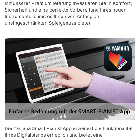
Mit unserer Premiumlieferung investieren Sie in Komfort,
Sicherheit und eine perfekte Vorbereitung Ihres neuen
Instruments, damit es Ihnen von Anfang an
uneingeschränkten Spielgenuss bietet.
DAS ERLEBNIS VON
GRANDTOUCH™ PEDALEN
Ein Flügelpedal bietet dem Spieler ein
einzigartiges Widerstandsgefühl. Die
GrandTouchTM Pedale bringen genau dieses
Erlebnis näher, indem sie die typische Mechanik
eines Flügels nachahmen und so für ein noch
intensiveres Spielgefühl sorgen.
Die Yamaha Smart Pianist App erweitert die Funktionalität
Ihres Digitalpianos erheblich und bietet eine