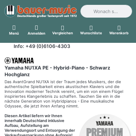
Geben Sie einen Suchbegri
Vergleichen
Wunschliste
Warenkorb
Menü
Anmelden
Info: +49 (0)6106-4303
Yamaha NU1XA PE - Hybrid-Piano - Schwarz
Hochglanz
Das AvantGrand NU1XA ist der Traum jedes Musikers, der die
authentische Spielbarkeit eines akustischen Klaviers und die
Innovation moderner Technik vereint, um ein von einem Flügel
inspiriertes Klangerlebnis zu schaffen. Tauchen Sie ein in die
nächste Generation von Hybridpianos - Eine musikalische
Odyssee, die jetzt ihren Anfang nimmt.
Diesen Artikel liefern wir Ihnen
innerhalb Deutschland inklusive
Aufbau, Aufstellung am
Verwendungsort und Entsorgung der
Verkaufsverpackung ohne Aufpreis!