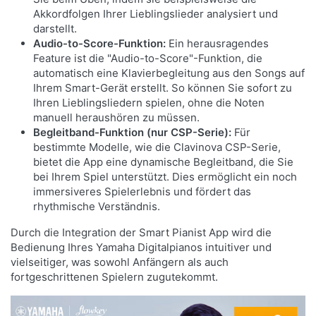
Die frisch gesampleten Klänge verleihen dem Spiel
Akkordfolgen Ihrer Lieblingslieder analysiert und
eine noch tiefere Resonanz.
darstellt.
Audio-to-Score-Funktion:
Ein herausragendes
Feature ist die "Audio-to-Score"-Funktion, die
automatisch eine Klavierbegleitung aus den Songs auf
Ihrem Smart-Gerät erstellt. So können Sie sofort zu
Ihren Lieblingsliedern spielen, ohne die Noten
manuell heraushören zu müssen.
Begleitband-Funktion (nur CSP-Serie):
Für
bestimmte Modelle, wie die Clavinova CSP-Serie,
bietet die App eine dynamische Begleitband, die Sie
bei Ihrem Spiel unterstützt. Dies ermöglicht ein noch
immersiveres Spielerlebnis und fördert das
rhythmische Verständnis.
Durch die Integration der Smart Pianist App wird die
Bedienung Ihres Yamaha Digitalpianos intuitiver und
vielseitiger, was sowohl Anfängern als auch
fortgeschrittenen Spielern zugutekommt.
NICHT NUR KLANG, SONDERN
GEFÜHL