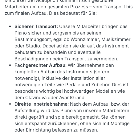
Mit dieser Serviceoption kümmern sich geschulte
SENSORIK DER SUPERLATIVE
Mitarbeiter um den gesamten Prozess – vom Transport bis
zum finalen Aufbau. Dies bedeutet für Sie:
Wie bei allen AvantGrand-Instrumenten ist auch
das NU1XA mit einer echten Klaviermechanik
Sicherer Transport:
Unsere Mitarbeiter bringen das
ausgestattet. Es geht aber noch weiter: Das neu
Piano sicher und sorgsam bis an seinen
eingeführte Articulation Sensor System erfasst
Bestimmungsort, egal ob Wohnzimmer, Musikzimmer
mithilfe elektromagnetischer Sensoren und einem
oder Studio. Dabei achten sie darauf, das Instrument
speziellen Algorithmus von Yamaha die feinsten
behutsam zu behandeln und eventuelle
Beschädigungen beim Transport zu vermeiden.
Details des Spielers. Dank zwei Sensoren pro
Fachgerechter Aufbau:
Wir übernehmen den
Taste, einer für den Hammer und einer für die
kompletten Aufbau des Instruments (sofern
Taste, wird jede noch so kleine Bewegung und
notwendig), inklusive der Installation aller
jeder Klangnuance erfasst.
notwendigen Teile wie Pedale und Zubehör. Dies ist
besonders wichtig bei hochwertigen Modellen wie
dem Clavinova oder AvantGrand.
Direkte Inbetriebnahme:
Nach dem Aufbau, bzw. der
Aufstellung wird das Piano von unseren Mitarbeitern
direkt geprüft und spielbereit gemacht. Sie können
sich entspannt zurücklehnen, ohne sich mit Montage
oder Einrichtung befassen zu müssen.