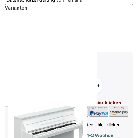
Varianten
Versandgewicht:
150 kg
5.829,00 €
Flexible Zahlarten - für mehr Infos hier klicken
inkl. MwSt. (19%),
Infos zu Versandkosten - hier klicken
Lieferzeit:
Lieferbar - Lieferzeit 1-2 Wochen