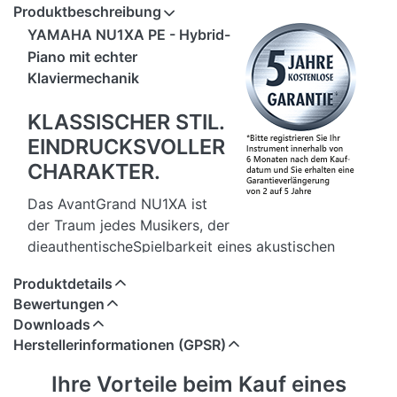
Produktbeschreibung
YAMAHA NU1XA PE - Hybrid-
Piano mit echter
Klaviermechanik
KLASSISCHER STIL.
EINDRUCKSVOLLER
CHARAKTER.
Das AvantGrand NU1XA ist
der Traum jedes Musikers, der
dieauthentischeSpielbarkeit eines akustischen
Klaviers und die Innovation modernerTechnik
Produktdetails
vereint, um ein von einem Flügel
Bewertungen
inspiriertesKlangerlebnis zuschaffen. Tauchen Sie
Downloads
ein in die nächste Generation von Hybridpianos -
Herstellerinformationen (GPSR)
Eine musikalische Odyssee, die jetzt ihren
Anfangnimmt.
Ihre Vorteile beim Kauf eines