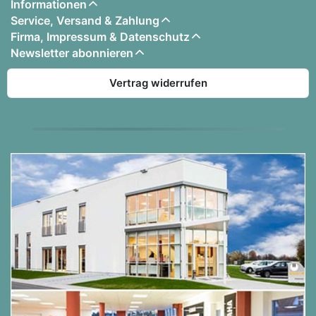
Informationen
Service, Versand & Zahlung
Firma, Impressum & Datenschutz
Newsletter abonnieren
Vertrag widerrufen
VERBUNDEN UND SPIELBEREIT
Verbinden Sie sich via Bluetooth mit der Yamaha
Smart Pianist App für eine noch intuitivere
Bedienung. Oder streamen Sie Ihre Lieblingsmusik
von Ihrem Gerät und spielen Sie dazu.