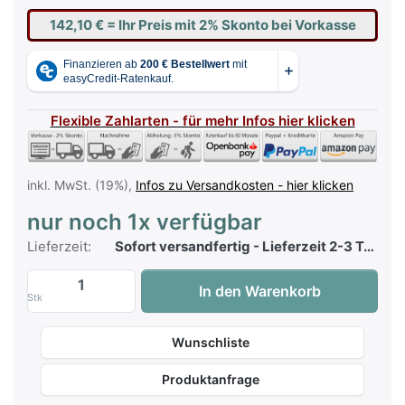
142,10 €
= Ihr Preis mit 2% Skonto bei Vorkasse
Flexible Zahlarten - für mehr Infos hier klicken
inkl. MwSt. (19%),
Infos zu Versandkosten - hier klicken
nur noch 1x verfügbar
Lieferzeit:
Sofort versandfertig - Lieferzeit 2-3 Tage
Kawai GFP-3 Pedal zu 145,00 €, Menge 1
In den Warenkorb
Stk
Wunschliste
Produktanfrage