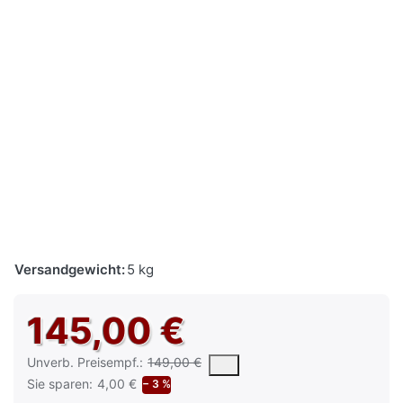
Versandgewicht:
5 kg
145,00 €
Die UVP ist der vorgeschlagene oder empfohlene Verkaufspreis e
Unverb. Preisempf.:
149,00 €
Sie sparen:
4,00 €
− 3 %