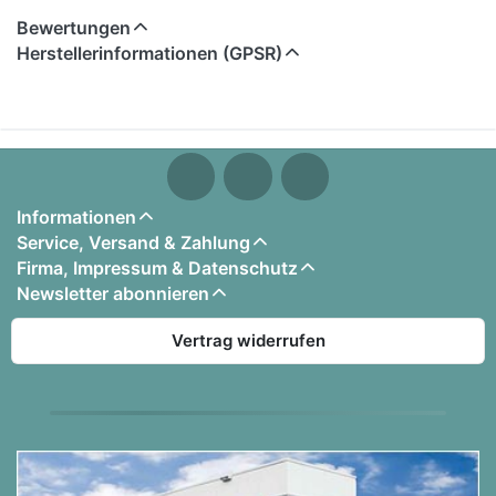
Bewertungen
Merkmale:
Herstellerinformationen (GPSR)
• Optische Sensoren
• Authentische Gewichtung
• Stabile Kunststoffausführung in Schwarz
• Pedale in silberner Ausführung
• Spezieller DIN-Stecker
Informationen
• Halb-Pedal fähig
Service, Versand & Zahlung
•
transportabel
Firma, Impressum & Datenschutz
• praktisch überall einsetzbar, auch ohnen festen
Newsletter abonnieren
Holzständer
• keine Verschraubung notwendig
Vertrag widerrufen