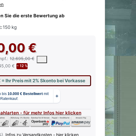
en
n Sie die erste Bewertung ab
:
150 kg
0,00 €
 vorgeschlagene oder empfohlene Verkaufspreis eines Produkts, wie 
mpf.:
12.695,00 €
45,00 €
− 12 %
€
= Ihr Preis mit 2% Skonto bei Vorkasse
Zahlarten - für mehr Infos hier klicken
%),
Infos zu Versandkosten - hier klicken