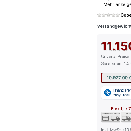
Mehr anzeig
Gebe
Versandgewicht
11.15
Die UVP ist der
Unverb. Preise
Sie sparen:
1.5
10.927,00 
Flexible 
inkl. MwSt. (19