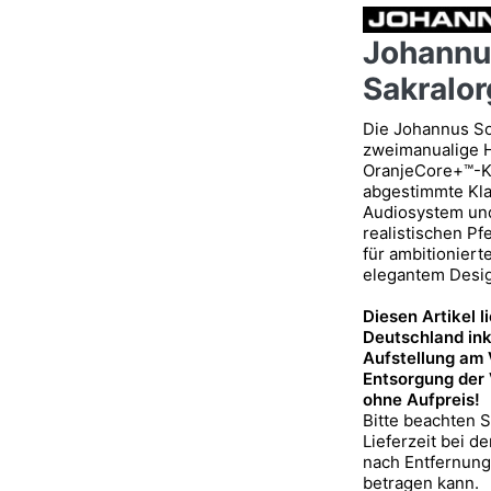
Johannu
Sakralor
Die Johannus Son
zweimanualige H
OranjeCore+™-Kla
abgestimmte Klan
Audiosystem und
realistischen Pf
für ambitioniert
elegantem Desig
Diesen Artikel l
Deutschland ink
Aufstellung am
Entsorgung der
ohne Aufpreis!
Bitte beachten S
Lieferzeit bei d
nach Entfernun
betragen kann.