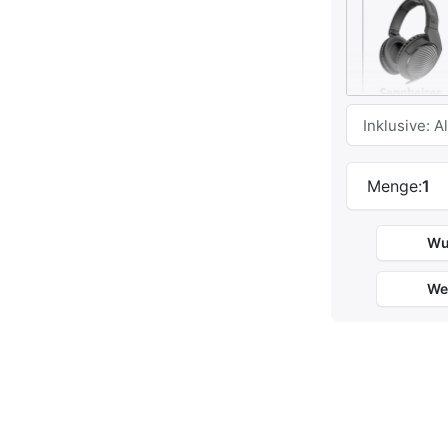
Menge:
1
Wu
Eigenschaft
Bauart
We
Impedanz
Frequenzgan
Nettogewicht