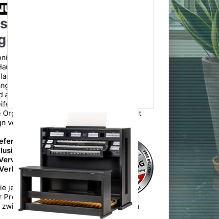
s Sonique 260
gel
ique 260 ist eine vielseitige
ausorgel mit 37 Registern und moderner
ngtechnologie. Vier stilistisch
gcharaktere, ein kraftvolles 8.1-
 authentische Hallprogramme sorgen für
eifenorgelklang im eigenen Zuhause. Ideal
e Organisten, die musikalische Vielfalt mit
n verbinden möchten..
iefern wir Ihnen innerhalb
lusive Aufbau,
 Verwendungsort und
 Verkaufsverpackung
ie jedoch, dass die
er Premiumlieferung je
g zwischen 1-2 Wochen ab Versanddatum