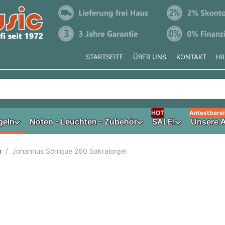
STARTSEITE
ÜBER UNS
KONTAKT
HI
e tippen, erscheinen automatisch erste Ergebnisse. Drücken Si
HOT
Antestberei
geln
Noten - Leuchten - Zubehör
SALE!
Unsere A
n
Johannus Sonique 260 Sakralorgel