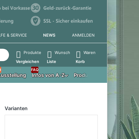
LFE & SERVICE
NEWS
ANMELDEN
e die Eingabetaste, um alle Ergebnisse aufzurufen.
Produkte
Wunsch
Waren
Vergleichen
Liste
Korb
t
FAQ
usstellung
Infos von A-Z
Produktberater
Varianten