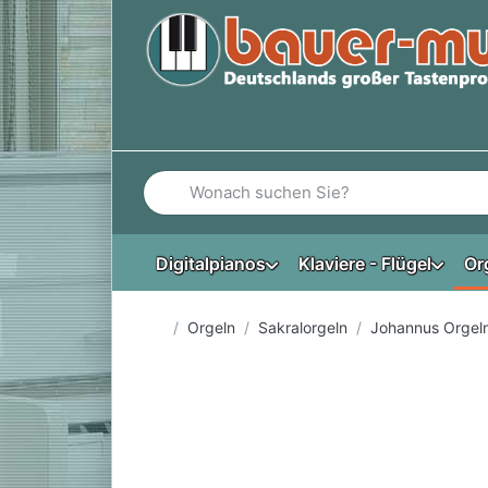
Geben Sie einen Suchbegriff ein. Während Si
Digitalpianos
Klaviere - Flügel
Or
Startseite
Orgeln
Sakralorgeln
Johannus Orgel