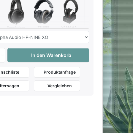
Johannus Sonique 260 Sakralorgel zu 11.150,00 €, Menge 1. G
In den Warenkorb
nschliste
Produktanfrage
Alpha-Audio
HD 200 Pro
HD 400 Pro
65,00 €
Inkl.
79 €
: 49 €
249 €
: 179 €
Offen
Geschlossen
Offen
itersagen
Vergleichen
32 Ohm
32 Ohm
120 Ohm
g
10-25kHz
20-20kHz
6-38kHz
286g
184g
240g