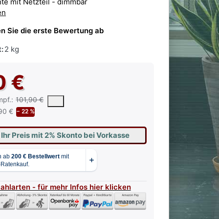
te mit Netzteil - dimmbar
en
n Sie die erste Bewertung ab
:
2 kg
0 €
 vorgeschlagene oder empfohlene Verkaufspreis eines Produkts, wie 
mpf.:
101,90 €
90 €
− 22 %
 Ihr Preis mit 2% Skonto bei Vorkasse
Zahlarten - für mehr Infos hier klicken