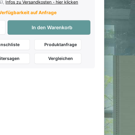
%),
Infos zu Versandkosten - hier klicken
erfügbarkeit auf Anfrage
König & Meyer 12298 Klavierleuchte - Gold zu 79,00 €, Men
In den Warenkorb
nschliste
Produktanfrage
itersagen
Vergleichen