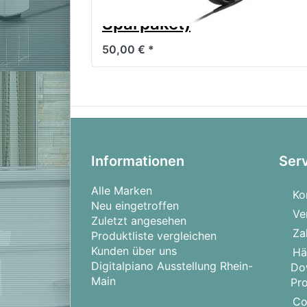
eines D-Piano
Sparpaket)
50,00 € *
Informationen
Ser
Alle Marken
Ko
Neu eingetroffen
Ve
Zuletzt angesehen
Za
Produktliste vergleichen
Kunden über uns
Hä
Digitalpiano Ausstellung Rhein-
Do
Main
Pr
Co