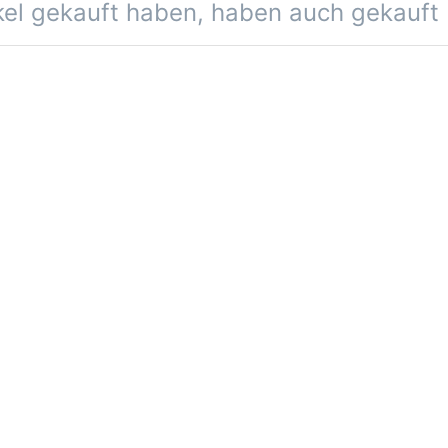
ikel gekauft haben, haben auch gekauft
est integriert
110mm / Leuchtband - Breite 296mm / max. Höhe 415mm