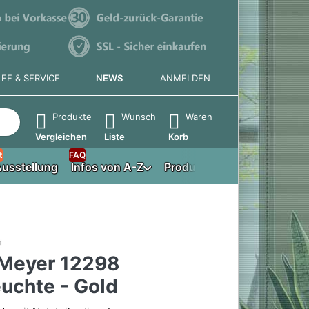
LFE & SERVICE
NEWS
ANMELDEN
e die Eingabetaste, um alle Ergebnisse aufzurufen.
Produkte
Wunsch
Waren
Vergleichen
Liste
Korb
t
FAQ
usstellung
Infos von A-Z
Produktberater
 Meyer 12298
euchte - Gold