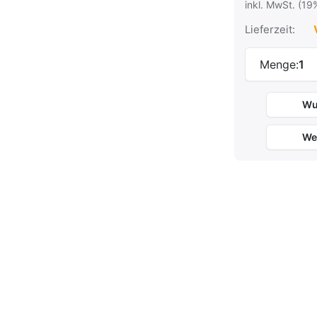
inkl. MwSt. (19
Lieferzeit:
V
Menge:
1
Wu
We