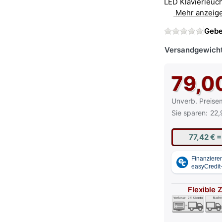
LED Klavierleuch
Mehr anzeig
Gebe
Versandgewicht
79,0
Die UVP ist der
Unverb. Preise
Sie sparen:
22,
77,42 €
=
Flexible 