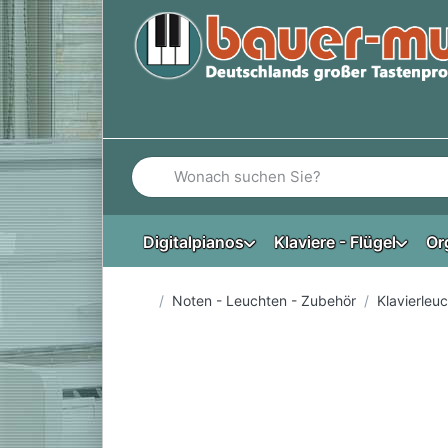
Geben Sie einen Suchbegriff ein. Während Si
Digitalpianos
Klaviere - Flügel
Or
Startseite
Noten - Leuchten - Zubehör
Klavierleu