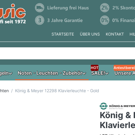
STARTSEITE
ÜBER UNS
KONTAKT
HI
e tippen, erscheinen automatisch erste Ergebnisse. Drücken Si
HOT
Antestberei
geln
Noten - Leuchten - Zubehör
SALE!
Unsere A
chten
König & Meyer 12298 Klavierleuchte - Gold
König &
Klavierl