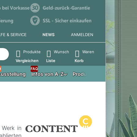
LFE & SERVICE
NEWS
ANMELDEN
e die Eingabetaste, um alle Ergebnisse aufzurufen.
Produkte
Wunsch
Waren
Vergleichen
Liste
Korb
t
FAQ
usstellung
Infos von A-Z
Produktberater
 Werk in
lierten