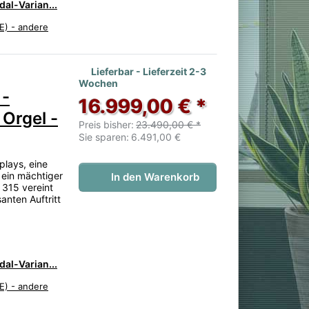
al-Varian...
E) - andere
 noch keine Bewertungen vor.
Lieferbar - Lieferzeit 2-3
Wochen
 -
16.999,00 € *
Orgel -
Preis bisher:
23.490,00 € *
Sie sparen:
6.491,00 €
plays, eine
 ein mächtiger
In den Warenkorb
 315 vereint
anten Auftritt
al-Varian...
E) - andere