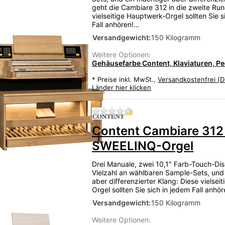
geht die Cambiare 312 in die zweite Run
er neu implementierter, sehr authentischer Registe
vielseitige Hauptwerk-Orgel sollten Sie s
nationsmöglichkeiten, die bis in die feinsten Details de
Fall anhören!…
Versandgewicht:
150 Kilogramm
Weitere Optionen:
Gehäusefarbe Content, Klaviaturen, Ped
*
Preise inkl. MwSt.,
Versandkostenfrei (D
Länder hier klicken
Zu diesem Produkt liegen
Content Cambiare 312
SWEELINQ-Orgel
Drei Manuale, zwei 10,1" Farb-Touch-Dis
Vielzahl an wählbaren Sample-Sets, und
aber differenzierter Klang: Diese vielsei
Orgel sollten Sie sich in jedem Fall anhö
Versandgewicht:
150 Kilogramm
Weitere Optionen: