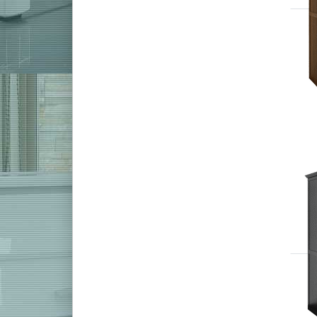
Roland HP-704
Casio Digitalpianos
Casio PX 870
Casio PX S1000
Casio PX S3000
Casio AP 270
E-Pianos
Kirchenorgel
Stagepiano