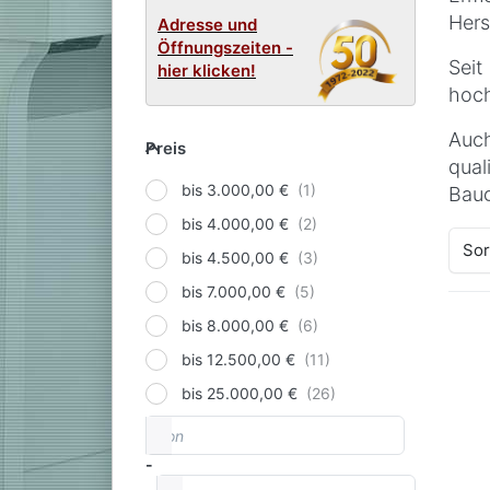
Hers
Adresse und
Öffnungszeiten -
Seit
hier klicken!
hoch
Preis
Auch
Preis
qua
bis 3.000,00 €
Baug
bis 4.000,00 €
Die 
Sor
bis 4.500,00 €
und
bis 7.000,00 €
Haup
ein 
bis 8.000,00 €
Into
bis 12.500,00 €
klei
bis 25.000,00 €
Cele
von
Preisspanne
Regi
-
bis
‚INV