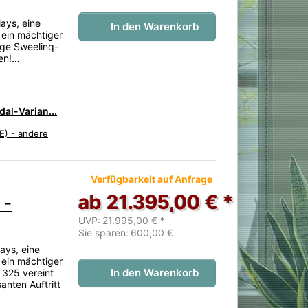
ays, eine
In den Warenkorb
 ein mächtiger
tige Sweelinq-
ren!…
al-Varian...
E) - andere
 noch keine Bewertungen vor.
Verfügbarkeit auf Anfrage
ab 21.395,00 € *
 -
UVP:
21.995,00 € *
Sie sparen:
600,00 €
ays, eine
 ein mächtiger
In den Warenkorb
 325 vereint
anten Auftritt