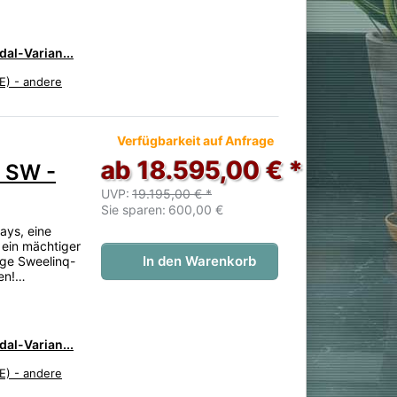
al-Varian...
E) - andere
 noch keine Bewertungen vor.
Verfügbarkeit auf Anfrage
ab 18.595,00 € *
 SW -
UVP:
19.195,00 € *
Sie sparen:
600,00 €
ays, eine
 ein mächtiger
In den Warenkorb
tige Sweelinq-
ren!…
al-Varian...
E) - andere