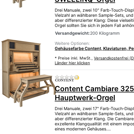
Drei Manuale, zwei 10" Farb-Touch-Displ
Vielzahl an wählbaren Sample-Sets, und
aber differenzierter Klang: Diese vielsei
Orgel sollten Sie sich in jedem Fall anhö
Versandgewicht:
200 Kilogramm
Weitere Optionen:
Gehäusefarbe Content, Klaviaturen, Ped
*
Preise inkl. MwSt.,
Versandkostenfrei (D
Länder hier klicken
Zu diesem Produkt liegen
Content Cambiare 325
Hauptwerk-Orgel
Drei Manuale, zwei 17" Farb-Touch-Displ
Vielzahl an wählbaren Sample-Sets, und
aber differenzierter Klang. Die Cambiare
exzellente Klangqualität mit einem impos
eines modernen Gehäuses.…