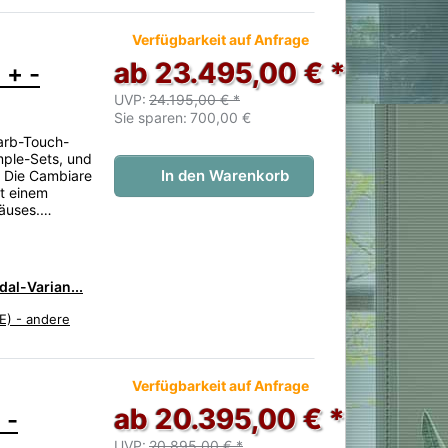
 noch keine Bewertungen vor.
Verfügbarkeit auf Anfrage
ab 23.495,00 € *
 + -
UVP:
24.195,00 € *
Sie sparen:
700,00 €
arb-Touch-
mple-Sets, und
In den Warenkorb
. Die Cambiare
it einem
häuses.…
al-Varian...
E) - andere
 noch keine Bewertungen vor.
Verfügbarkeit auf Anfrage
ab 20.395,00 € *
 -
UVP:
20.895,00 € *