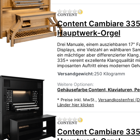
Zu diesem Produkt liegen
Content Cambiare 335
Hauptwerk-Orgel
Drei Manuale, einem ausziehbaren 17" F
Displays, eine Vielzahl an wählbaren Sa
ein mächtiger aber differenzierter Klang
335+ vereint exzellente Klangqualität m
imposanten Auftritt eines modernen Ge
Versandgewicht:
250 Kilogramm
Weitere Optionen:
Gehäusefarbe Content, Klaviaturen, Ped
*
Preise inkl. MwSt.,
Versandkostenfrei (D
Länder hier klicken
Zu diesem Produkt liegen
Content Cambiare 335