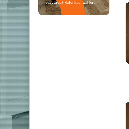
Kawai NV-5s
Kawai NV-10s
Kawai ATX 3
Kawai K-200
Kawai K-300
Kawai K-500
Kawai GL 10
Kawai GL 30
Roland Digitalpianos
Roland GP-Serie
Roland LX-Serie 2024
Roland LX-5
Roland LX-6
Roland LX-9
Roland LX-706
Roland LX-708
Roland F-701
Roland FP-30X
Roland FP-60X
Roland FP-90X
Roland RP-701
Roland HP-702