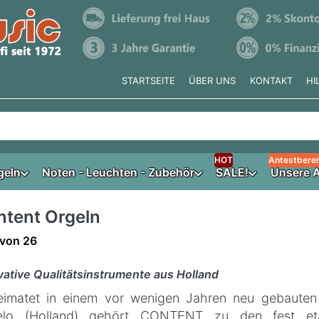
STARTSEITE
ÜBER UNS
KONTAKT
HI
e tippen, erscheinen automatisch erste Ergebnisse. Drücken Si
HOT
Antestberei
geln
Noten - Leuchten - Zubehör
SALE!
Unsere A
ntent Orgeln
ergebnisse:
von
26
vative Qualitätsinstrumente aus Holland
imatet in einem vor wenigen Jahren neu gebauten
elo (Holland) gehört CONTENT zu den fest etab