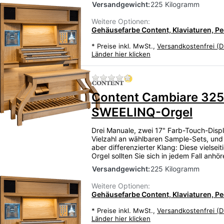
Versandgewicht:
225 Kilogramm
Weitere Optionen:
Gehäusefarbe Content, Klaviaturen, Ped
*
Preise inkl. MwSt.,
Versandkostenfrei (D
Länder hier klicken
Zu diesem Produkt liegen
Content Cambiare 325
SWEELINQ-Orgel
Drei Manuale, zwei 17" Farb-Touch-Displ
Vielzahl an wählbaren Sample-Sets, und
aber differenzierter Klang: Diese vielsei
Orgel sollten Sie sich in jedem Fall anhö
Versandgewicht:
225 Kilogramm
Weitere Optionen:
Gehäusefarbe Content, Klaviaturen, Ped
*
Preise inkl. MwSt.,
Versandkostenfrei (D
Länder hier klicken