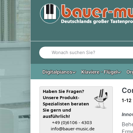
Geben Sie einen Suchbegriff ein. Während Si
Digitalpianos
Klaviere - Flügel
Or
Co
Haben Sie Fragen?
Unsere Produkt-
Such
1-12
Spezialisten beraten
Sie gern und
Inno
ausführlich!
+49 (0)6106 - 4303
Behe
info@bauer-music.de
Erm