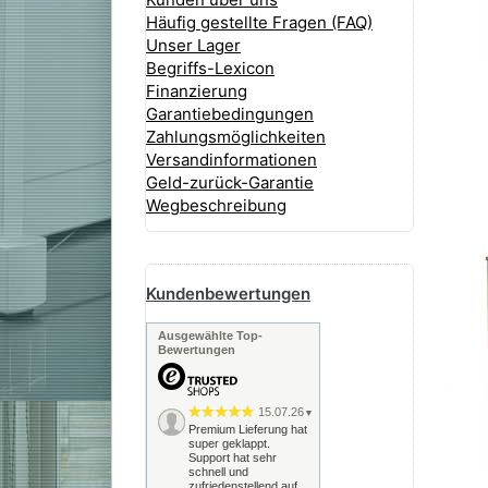
Häufig gestellte Fragen (FAQ)
Unser Lager
Begriffs-Lexicon
Finanzierung
Garantiebedingungen
Zahlungsmöglichkeiten
Versandinformationen
Geld-zurück-Garantie
Wegbeschreibung
Yamaha Digitalpiano
Kundenbewertungen
Yamaha CLP-895 GP
Yamaha CLP-885
Ausgewählte Top-
Yamaha CLP-875
Bewertungen
Yamaha CLP-865 GP
Yamaha CLP-845
Yamaha CLP-835
15.07.26
▼
Premium Lieferung hat
Yamaha CLP-825
super geklappt.
Yamaha CLP-775
Support hat sehr
schnell und
Yamaha CLP-765
zufriedenstellend auf