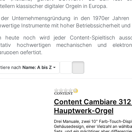
tellern klassischer digitaler Orgeln in Europa.
 der Unternehmensgründung in den 1970er Jahren s
wertige Instrumente mit hoher Betriebssicherheit und 
 heute noch wird jeder Content-Spieltisch aussch
litativ hochwertigen mechanischen und elektron
ruppen gefertigt.
aktuellen Modellserien glänzen darüber hinaus mit d
tiere nach
Name: A bis Z
 zahlreichen sinnvollen Ausstattungsdetails
tdispositionen, Convolution Reverb (‚Faltungs-Hall‘) s
großes LCD Display als ‚Personal Control Center‘ mi
Zu diesem Produkt liegen
nationsfunktionen. Hinzu kommt eine mindestens 6-k
Content Cambiare 312
nsten Modell an, und eine wahrhaft perfekte dimension
ste-Serie – mit nach vorn, nach hinten, nach be
Hauptwerk-Orgel
sterblende integrierte, direkt auf den/die OrganistInne
Drei Manuale, zwei 10" Farb-Touch-Displ
Gehäusedesign, einer Vielzahl an wählb
ENTION‘ steht darüber hinaus für einen beeindrucken
Sets, und ein mächtiger aber differenzie