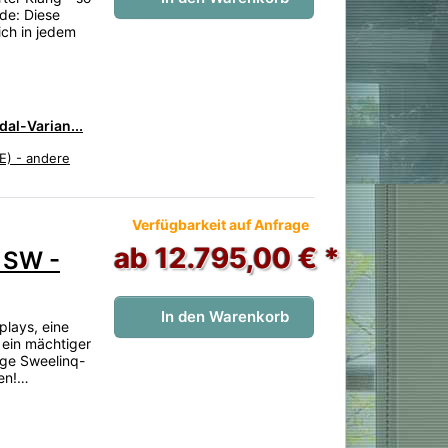
de: Diese
rsamples sowie höchst umfangreicher
ich in jedem
r Registersamples hinein reichen.
al-Varian...
E) - andere
 noch keine Bewertungen vor.
Verfügbarkeit auf Anfrage
ab 12.795,00 € *
 SW -
In den Warenkorb
plays, eine
 ein mächtiger
tige Sweelinq-
ren!…