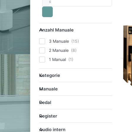
viel
Into
Anzahl Manuale
Anzahl Manuale
3 Manuale
2 Manuale
1 Manual
Kategorie
Kategorie
Manuale
Manuale
Pedal
Pedal
Register
Register
Audio intern
Audio intern