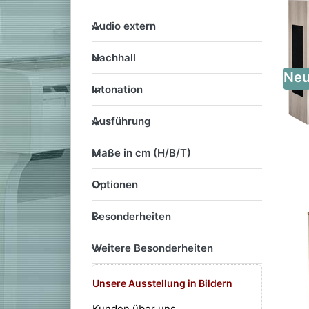
Audio extern
Audio extern
Nachhall
Nachhall
Ne
Intonation
Intonation
Ausführung
Ausführung
Maße in cm (H/B/T)
Maße in cm (H/B/T)
Optionen
Optionen
Besonderheiten
Besonderheiten
Weitere Besonderheiten
Weitere Besonderheiten
Unsere Ausstellung in Bildern
Kunden über uns