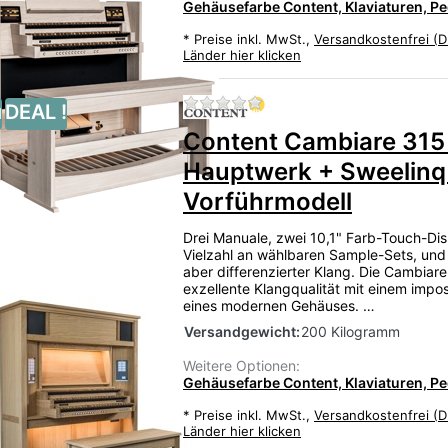
Gehäusefarbe Content, Klaviaturen, Ped
*
Preise inkl. MwSt.,
Versandkostenfrei (D
Länder hier klicken
Zu diesem Produkt liegen
u
DEAL !
Content Cambiare 315
Hauptwerk + Sweelinq 
Vorführmodell
Drei Manuale, zwei 10,1" Farb-Touch-Dis
Vielzahl an wählbaren Sample-Sets, und
aber differenzierter Klang. Die Cambiare
exzellente Klangqualität mit einem impos
eines modernen Gehäuses. …
Versandgewicht:
200 Kilogramm
Weitere Optionen:
Gehäusefarbe Content, Klaviaturen, Ped
*
Preise inkl. MwSt.,
Versandkostenfrei (D
Länder hier klicken