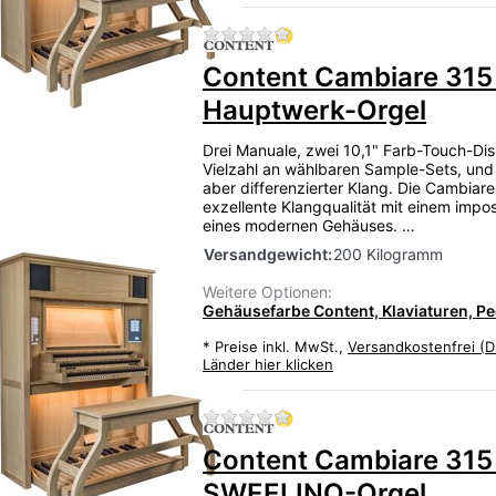
Zu diesem Produkt liegen
Content Cambiare 315
Hauptwerk-Orgel
Drei Manuale, zwei 10,1" Farb-Touch-Dis
Vielzahl an wählbaren Sample-Sets, und
aber differenzierter Klang. Die Cambiare
exzellente Klangqualität mit einem impos
eines modernen Gehäuses. …
Versandgewicht:
200 Kilogramm
Weitere Optionen:
Gehäusefarbe Content, Klaviaturen, Ped
*
Preise inkl. MwSt.,
Versandkostenfrei (D
Länder hier klicken
Zu diesem Produkt liegen
Content Cambiare 315
SWEELINQ-Orgel