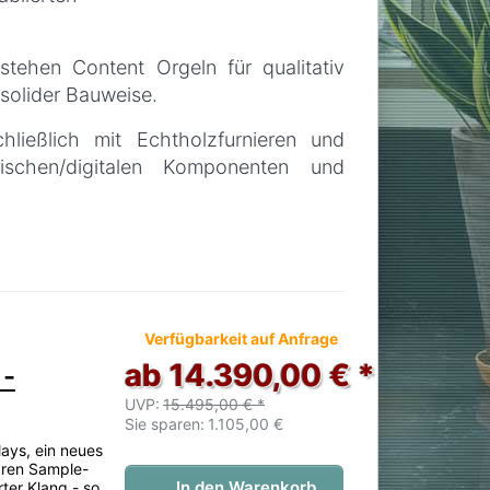
tehen Content Orgeln für qualitativ
solider Bauweise.
ließlich mit Echtholzfurnieren und
ischen/digitalen Komponenten und
er innovativen INVENTION-Technologie
 - wie z.B. vom Kunden wählbare
elbst in den Einstiegs-Modellen, sowie
t zahlreichen Grundeinstellungs- und
 noch keine Bewertungen vor.
Verfügbarkeit auf Anfrage
analige interne Klangabstrahlung vom
ab 14.390,00 € *
 -
ale Multidirektional-Wiedergabe ab der
iden Seiten, nach oben, und in die
UVP:
15.495,00 € *
Sie sparen:
1.105,00 €
n gerichtete Frontlautsprecher.
ays, ein neues
aren Sample-
den klanglichen Qualitätssprung Dank
In den Warenkorb
rter Klang - so