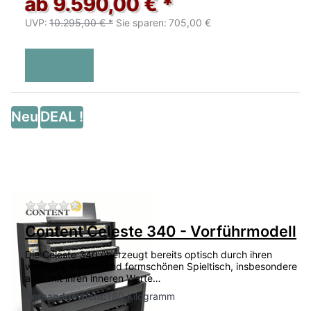
ab 9.590,00 € *
UVP:
10.295,00 € *
Sie sparen:
705,00 €
Neu
DEAL !
Zu diesem Produkt liegen noch keine Bewertu
Content Celeste 340 - Vorführmodell
Die Celeste 340 überzeugt bereits optisch durch ihren
wertigen, soliden und formschönen Spieltisch, insbesondere
aber mit ihren inneren Werte…
Versandgewicht:
180 Kilogramm