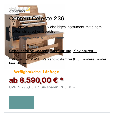
Zu diesem Produkt liegen noch keine Bewertu
Content Celeste 236
Die Celeste 236 ist ein vielseitiges Instrument mit einem
großen stilistischen Spektru…
Versandgewicht:
150 Kilogramm
Weitere Optionen:
Gehäusefarbe Content, Ausführung, Klaviaturen,...
*
Preise inkl. MwSt.,
Versandkostenfrei (DE) - andere Länder
hier klicken
Verfügbarkeit auf Anfrage
ab 8.590,00 € *
UVP:
9.295,00 € *
Sie sparen:
705,00 €