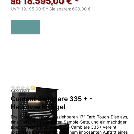
ab 18.595,00 € *
UVP:
19.195,00 € *
Sie sparen:
600,00 €
Zu diesem Produkt liegen noch keine Bewertu
Content Cambiare 335 + -
Hauptwerk-Orgel
Drei Manuale, einem ausziehbaren 17" Farb-Touch-Displays,
eine Vielzahl an wählbaren Sample-Sets, und ein mächtiger
aber differenzierter Klang. Die Cambiare 335+ vereint
exzellente Klangqualität mit einem imposanten Auftritt eines