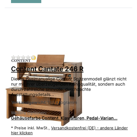
Zu diesem Produkt liegen noch keine Bewertu
Content Cantate 246 R
Dieses zweimanualige Content Spitzenmodell glänzt nicht
nur mit ihrer überzeugenden Klangqualität, sondern auch
durch zahlreiche sinnvolle, durchdachte
Ausstattungsdetails…
Versandgewicht:
180 Kilogramm
Weitere Optionen:
Gehäusefarbe Content, Klaviaturen, Pedal-Varian...
*
Preise inkl. MwSt.,
Versandkostenfrei (DE) - andere Länder
hier klicken