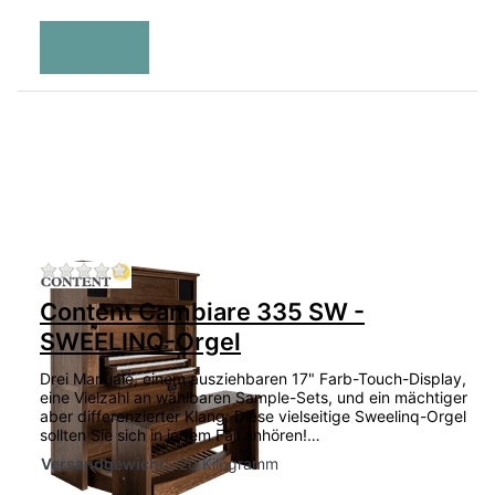
Zu diesem Produkt liegen noch keine Bewertu
Content Cambiare 335 SW -
SWEELINQ-Orgel
Drei Manuale, einem ausziehbaren 17" Farb-Touch-Display,
eine Vielzahl an wählbaren Sample-Sets, und ein mächtiger
aber differenzierter Klang: Diese vielseitige Sweelinq-Orgel
sollten Sie sich in jedem Fall anhören!…
Versandgewicht:
220 Kilogramm