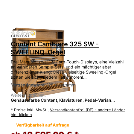
Zu diesem Produkt liegen noch keine Bewertu
Content Cambiare 325 SW -
SWEELINQ-Orgel
Drei Manuale, zwei 17" Farb-Touch-Displays, eine Vielzahl
an wählbaren Sample-Sets, und ein mächtiger aber
differenzierter Klang: Diese vielseitige Sweelinq-Orgel
sollten Sie sich in jedem Fall anhören!…
Versandgewicht:
225 Kilogramm
Weitere Optionen:
Gehäusefarbe Content, Klaviaturen, Pedal-Varian...
*
Preise inkl. MwSt.,
Versandkostenfrei (DE) - andere Länder
hier klicken
Verfügbarkeit auf Anfrage