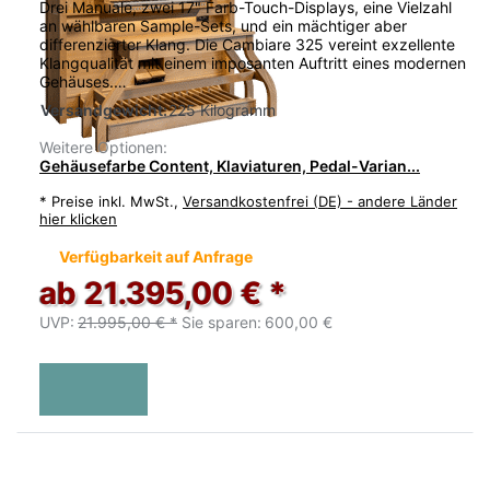
Drei Manuale, zwei 17" Farb-Touch-Displays, eine Vielzahl
an wählbaren Sample-Sets, und ein mächtiger aber
differenzierter Klang. Die Cambiare 325 vereint exzellente
Klangqualität mit einem imposanten Auftritt eines modernen
Gehäuses.…
Versandgewicht:
225 Kilogramm
Weitere Optionen:
Gehäusefarbe Content, Klaviaturen, Pedal-Varian...
*
Preise inkl. MwSt.,
Versandkostenfrei (DE) - andere Länder
hier klicken
Verfügbarkeit auf Anfrage
ab 21.395,00 € *
UVP:
21.995,00 € *
Sie sparen:
600,00 €