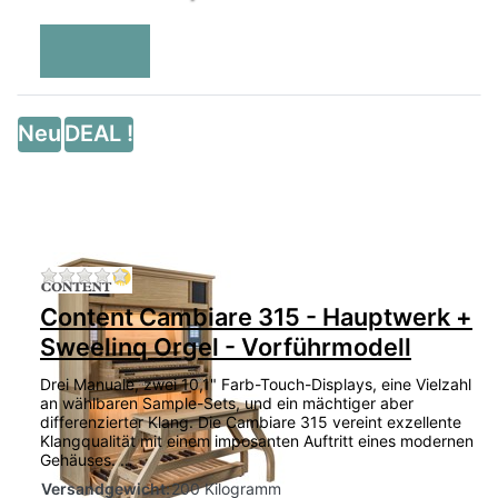
Neu
DEAL !
Zu diesem Produkt liegen noch keine Bewertu
Content Cambiare 315 - Hauptwerk +
Sweelinq Orgel - Vorführmodell
Drei Manuale, zwei 10,1" Farb-Touch-Displays, eine Vielzahl
an wählbaren Sample-Sets, und ein mächtiger aber
differenzierter Klang. Die Cambiare 315 vereint exzellente
Klangqualität mit einem imposanten Auftritt eines modernen
Gehäuses. …
Versandgewicht:
200 Kilogramm