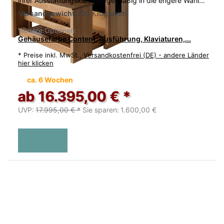
ihrer Ausstattungsklasse regelmäßig in die engere Wahl…
Versandgewicht:
200 Kilogramm
Weitere Optionen:
Gehäusefarbe Content, Ausführung, Klaviaturen,...
*
Preise inkl. MwSt.,
Versandkostenfrei (DE) - andere Länder
hier klicken
ca. 6 Wochen
ab 16.395,00 € *
UVP:
17.995,00 € *
Sie sparen:
1.600,00 €