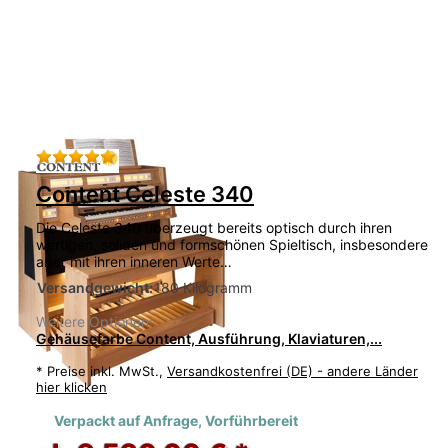
Bewertung: 5 von 5 Sternen. 1 Bewertung.
Content Celeste 340
Die Celeste 340 überzeugt bereits optisch durch ihren
wertigen, soliden und formschönen Spieltisch, insbesondere
aber mit ihren inneren Werte…
Versandgewicht:
180 Kilogramm
Weitere Optionen:
Gehäusefarbe Content, Ausführung, Klaviaturen,...
*
Preise inkl. MwSt.,
Versandkostenfrei (DE) - andere Länder
hier klicken
Verpackt auf Anfrage, Vorführbereit