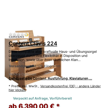
Zu diesem Produkt liegen noch keine Bewertu
Content Clavis 224
Diese kompakte aber kraftvolle Haus- und Übungsorgel
überzeugt durch ihre Flexibilität in Disposition und
Intonation, sowie über ihren räumlichen Klan…
Versandgewicht:
125 Kilogramm
Weitere Optionen:
Gehäusefarbe Content, Ausführung, Klaviaturen,...
*
Preise inkl. MwSt.,
Versandkostenfrei (DE) - andere Länder
hier klicken
Verpackt auf Anfrage, Vorführbereit
ab 6.390,00 € *