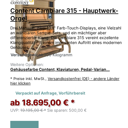
Content Cambiare 315 - Hauptwerk-
Orgel
Drei Manuale, zwei 10,1" Farb-Touch-Displays, eine Vielzahl
an wählbaren Sample-Sets, und ein mächtiger aber
differenzierter Klang. Die Cambiare 315 vereint exzellente
Klangqualität mit einem imposanten Auftritt eines modernen
Gehäuses. …
Versandgewicht:
200 Kilogramm
Weitere Optionen:
Gehäusefarbe Content, Klaviaturen, Pedal-Varian...
*
Preise inkl. MwSt.,
Versandkostenfrei (DE) - andere Länder
hier klicken
Verpackt auf Anfrage, Vorführbereit
ab 18.695,00 € *
UVP:
19.195,00 € *
Sie sparen:
500,00 €