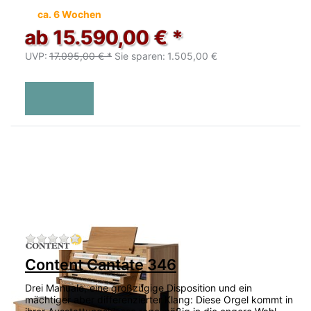
ca. 6 Wochen
ab 15.590,00 € *
UVP:
17.095,00 € *
Sie sparen:
1.505,00 €
Zu diesem Produkt liegen noch keine Bewertu
Content Cantate 346
Drei Manuale, eine großzügige Disposition und ein
mächtiger aber differenzierter Klang: Diese Orgel kommt in