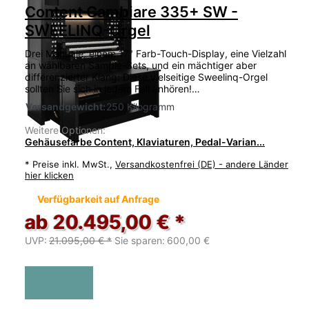
Content Cambiare 335+ SW -
SWEELINQ-Orgel
Drei Manuale, einem 17" Farb-Touch-Display, eine Vielzahl
an wählbaren Sample-Sets, und ein mächtiger aber
differenzierter Klang: Diese vielseitige Sweelinq-Orgel
sollten Sie sich in jedem Fall anhören!…
Versandgewicht:
250 Kilogramm
Weitere Optionen:
Gehäusefarbe Content, Klaviaturen, Pedal-Varian...
*
Preise inkl. MwSt.,
Versandkostenfrei (DE) - andere Länder
hier klicken
Verfügbarkeit auf Anfrage
ab 20.495,00 € *
UVP:
21.095,00 € *
Sie sparen:
600,00 €