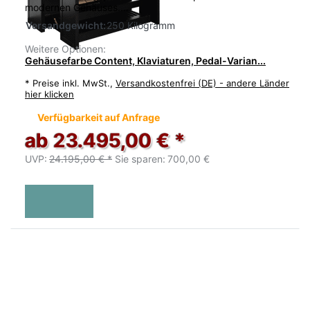
modernen Gehäuses.…
Versandgewicht:
250 Kilogramm
Weitere Optionen:
Gehäusefarbe Content, Klaviaturen, Pedal-Varian...
*
Preise inkl. MwSt.,
Versandkostenfrei (DE) - andere Länder
hier klicken
Verfügbarkeit auf Anfrage
ab 23.495,00 € *
UVP:
24.195,00 € *
Sie sparen:
700,00 €