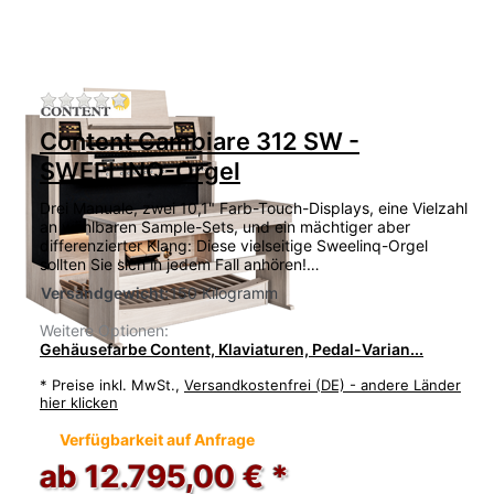
Zu diesem Produkt liegen noch keine Bewertu
Content Cambiare 312 SW -
SWEELINQ-Orgel
Drei Manuale, zwei 10,1" Farb-Touch-Displays, eine Vielzahl
an wählbaren Sample-Sets, und ein mächtiger aber
differenzierter Klang: Diese vielseitige Sweelinq-Orgel
sollten Sie sich in jedem Fall anhören!…
Versandgewicht:
150 Kilogramm
Weitere Optionen:
Gehäusefarbe Content, Klaviaturen, Pedal-Varian...
*
Preise inkl. MwSt.,
Versandkostenfrei (DE) - andere Länder
hier klicken
Verfügbarkeit auf Anfrage
ab 12.795,00 € *