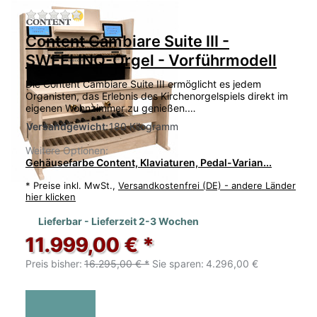
Zu diesem Produkt liegen noch keine Bewertu
Content Cambiare Suite III -
SWEELINQ-Orgel - Vorführmodell
Die Content Cambiare Suite III ermöglicht es jedem
Organisten, das Erlebnis des Kirchenorgelspiels direkt im
eigenen Wohnzimmer zu genießen.…
Versandgewicht:
180 Kilogramm
Weitere Optionen:
Gehäusefarbe Content, Klaviaturen, Pedal-Varian...
*
Preise inkl. MwSt.,
Versandkostenfrei (DE) - andere Länder
hier klicken
Lieferbar - Lieferzeit 2-3 Wochen
11.999,00 € *
Preis bisher:
16.295,00 € *
Sie sparen:
4.296,00 €