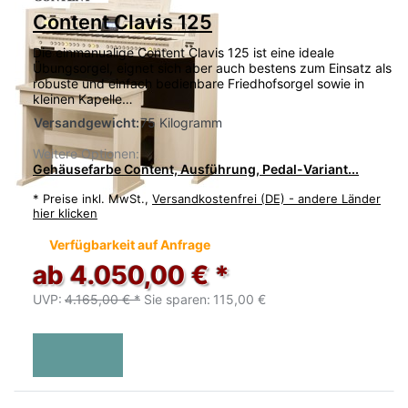
Content Clavis 125
Die einmanualige Content Clavis 125 ist eine ideale
Übungsorgel, eignet sich aber auch bestens zum Einsatz als
robuste und einfach bedienbare Friedhofsorgel sowie in
kleinen Kapelle…
Versandgewicht:
75 Kilogramm
Weitere Optionen:
Gehäusefarbe Content, Ausführung, Pedal-Variant...
*
Preise inkl. MwSt.,
Versandkostenfrei (DE) - andere Länder
hier klicken
Verfügbarkeit auf Anfrage
ab 4.050,00 € *
UVP:
4.165,00 € *
Sie sparen:
115,00 €