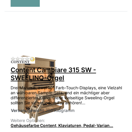
Zu diesem Produkt liegen noch keine Bewertu
Content Cambiare 315 SW -
SWEELINQ-Orgel
Drei Manuale, zwei 10" Farb-Touch-Displays, eine Vielzahl
an wählbaren Sample-Sets, und ein mächtiger aber
differenzierter Klang: Diese vielseitige Sweelinq-Orgel
sollten Sie sich in jedem Fall anhören!…
Versandgewicht:
200 Kilogramm
Weitere Optionen:
Gehäusefarbe Content, Klaviaturen, Pedal-Varian...