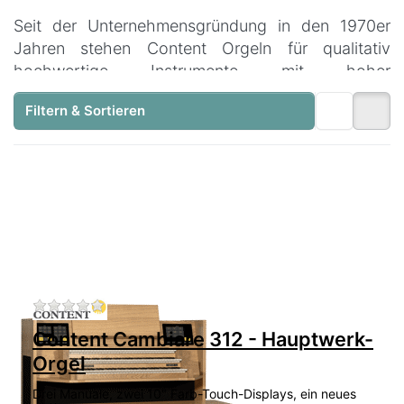
Seit der Unternehmensgründung in den 1970er
Jahren stehen Content Orgeln für qualitativ
hochwertige Instrumente mit hoher
Betriebssicherheit und solider Bauweise.
Filtern & Sortieren
Auch heute noch wird jeder Content-Spieltisch
ausschließlich mit Echtholzfurnieren und qualitativ
hochwertigen mechanischen und
elektronischen/digitalen Komponenten und
Baugruppen gefertigt.
Die aktuellen Modellserien glänzen darüber hinaus
mit der innovativen INVENTION-Technologie und
zahlreichen sinnvollen Ausstattungsdetails - wie
Zu diesem Produkt liegen noch keine Bewertu
z.B. vom Kunden wählbare Hauptdispositionen,
Content Cambiare 312 - Hauptwerk-
Convolution Reverb (‚Faltungs-Hall‘) selbst in den
Orgel
Einstiegs-Modellen, sowie ein großes LCD Display
als ‚Personal Control Center‘ mit zahlreichen
Drei Manuale, zwei 10" Farb-Touch-Displays, ein neues