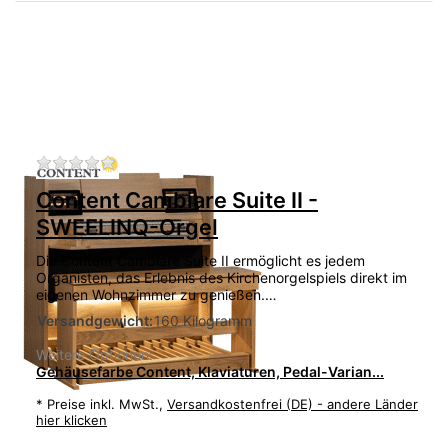
Zu diesem Produkt liegen noch keine Bewertu
Content Cambiare Suite II -
SWEELINQ-Orgel
Die Content Cambiare Suite II ermöglicht es jedem
Organisten, das Erlebnis des Kirchenorgelspiels direkt im
eigenen Wohnzimmer zu genießen.…
Versandgewicht:
160 Kilogramm
Weitere Optionen:
Gehäusefarbe Content, Klaviaturen, Pedal-Varian...
*
Preise inkl. MwSt.,
Versandkostenfrei (DE) - andere Länder
hier klicken