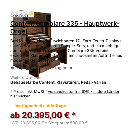
Zu diesem Produkt liegen noch keine Bewertu
Content Cambiare 335 - Hauptwerk-
Orgel
Drei Manuale, einem ausziehbaren 17" Farb-Touch-Displays,
eine Vielzahl an wählbaren Sample-Sets, und ein mächtiger
aber differenzierter Klang. Die Cambiare 335 vereint
exzellente Klangqualität mit einem imposanten Auftritt eines
modernen Gehäuses.…
Versandgewicht:
220 Kilogramm
Weitere Optionen:
Gehäusefarbe Content, Klaviaturen, Pedal-Varian...
*
Preise inkl. MwSt.,
Versandkostenfrei (DE) - andere Länder
hier klicken
Verfügbarkeit auf Anfrage
ab 20.395,00 € *
UVP:
20.895,00 € *
Sie sparen:
500,00 €