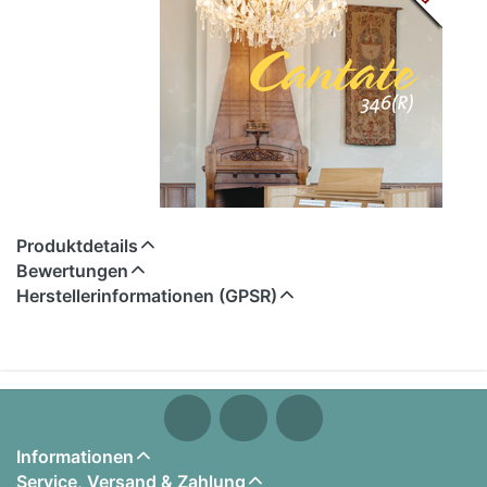
Produktdetails
Bewertungen
Herstellerinformationen (GPSR)
Content Cantate 346 / 346R
Drei Manuale, eine großzügige Disposition und ein
mächtiger aber differenzierter Klang: Diese Orgel
kommt in ihrer Ausstattungsklasse regelmäßig in
Informationen
Service, Versand & Zahlung
die engere Wahl.