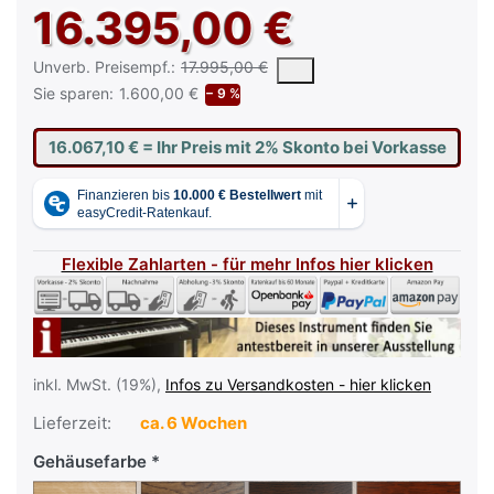
16.395,00 €
Die UVP ist der vorgeschlagene oder empfohlene Verkaufspreis e
Unverb. Preisempf.:
17.995,00 €
Sie sparen:
1.600,00 €
− 9 %
16.067,10 €
= Ihr Preis mit 2% Skonto bei Vorkasse
Flexible Zahlarten - für mehr Infos hier klicken
inkl. MwSt. (19%),
Infos zu Versandkosten - hier klicken
Lieferzeit:
ca. 6 Wochen
Gehäusefarbe