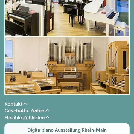
Die wichtigesten Details der Content Cantate 346:
3 Manuale
Anschlagdynamische Tastaturen (Velocity)
4 unabhängige Dispositionen
4 x 46 Stimmen
10 x 45 General Presets (x4)
Konvolution-Hall
General Crescendo programmierbar
(PCC) Einfach zu bedienen Personal Control
Center
Kontakt
Virtual Player Position (VPP)
Geschäfts-Zeiten
Extravoice (112 programmierbare
Flexible Zahlarten
Orchesterstimmen)
Digitalpiano Ausstellung Rhein-Main
Cantus Firmus (CF)