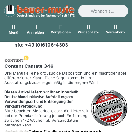
Geben Sie einen Suchbegri
Vergleichen
Wunschliste
Warenkorb
Menü
Anmelden
Info: +49 (0)6106-4303
Content Cantate 346
Drei Manuale, eine großzügige Disposition und ein mächtiger aber
differenzierter Klang: Diese Orgel kommt in ihrer
Ausstattungsklasse regelmäßig in die engere Wahl.
Diesen Artikel liefern wir Ihnen innerhalb
Deutschland inklusive Aufstellung am
Verwendungsort und Entsorgung der
Verkaufsverpackung!
Bitte beachten Sie jedoch, dass die Lieferzeit
bei der Premiumlieferung je nach Entfernung
zwischen 1-2 Wochen ab Versanddatum
betragen kann!
Geben Sie die erste Bewertung ab