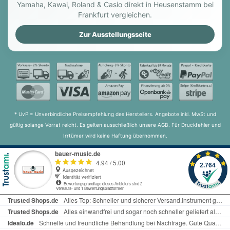
Yamaha, Kawai, Roland & Casio direkt in Heusenstamm bei
Mehr als 50 unterschiedliche Historische
Frankfurt vergleichen.
Stimmungen
Windlade Select
Zur Ausstellungsseite
Flexible Windabgabe
Physiologische Fußschweller Reglung
Stilvolles Gehäuse mit überwiegend
Massivholz
4.2.2 LS-Audio Surround System
14 Lautsprecher
* UvP = Unverbindliche Preisempfehlung des Herstellers. Angebote inkl. MwSt und
Automatisch Pedal (AP)
gültig solange Vorrat reicht. Es gelten ausschließlich unsere AGB. Für Druckfehler und
Lieferbar ohne und mit Holzrolldeckel inkl.
Irrtümer wird keine Haftung übernommen.
Rolldeckelschloß (346R Version)
Invention Technologie
Diese neu entwickelte Content Klangerzeugungs-
und -Verarbeitungsplattform beinhaltet nicht nur
neu aufgenommene Registersamples in hoher
Auflösung, sondern auch eine weitaus flexiblere
Gestaltung und Intonation jedes einzelnen