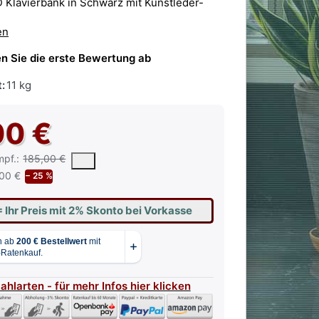
 Klavierbank in Schwarz mit Kunstleder-
en
n Sie die erste Bewertung ab
:
11 kg
00 €
 vorgeschlagene oder empfohlene Verkaufspreis eines Produkts, wie 
mpf.:
185,00 €
00 €
− 25 %
= Ihr Preis mit 2% Skonto bei Vorkasse
Zahlarten - für mehr Infos hier klicken