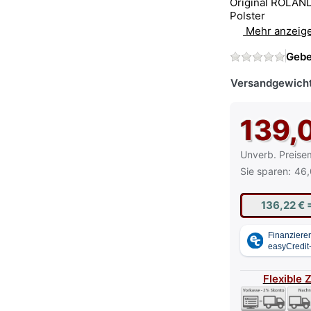
Original ROLAND
Polster
Mehr anzeig
Gebe
Versandgewicht
139,
Die UVP ist der
Unverb. Preise
Sie sparen:
46,
136,22 €
Flexible 