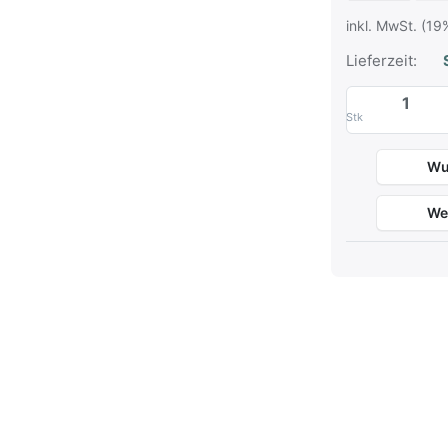
inkl. MwSt. (19
Lieferzeit:
S
Stk
Wu
We