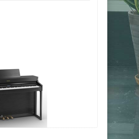
HP-702
alpiano
l
 *