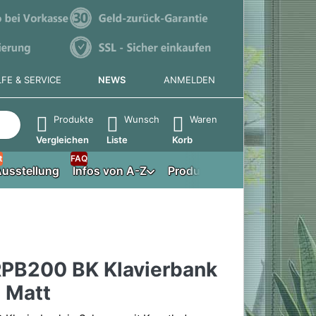
LFE & SERVICE
NEWS
ANMELDEN
e die Eingabetaste, um alle Ergebnisse aufzurufen.
Produkte
Wunsch
Waren
Vergleichen
Liste
Korb
t
FAQ
usstellung
Infos von A-Z
Produktberater
RPB200 BK Klavierbank
 Matt