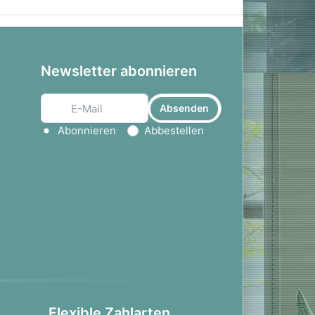
Newsletter abonnieren
Absenden
Aktion wählen
Abonnieren
Abbestellen
Flexible Zahlarten