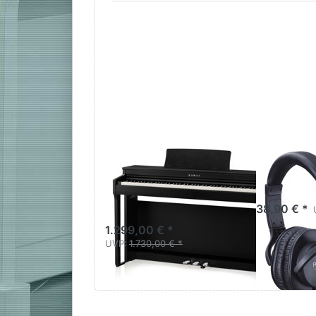
Kawai CN-201
Roland
B Digitalpiano
Kopfhö
Schwarz Matt
38,90 € *
1.299,00 € *
UVP:
1.730,00 € *