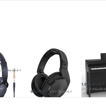
 RH-5
Sennheiser
Roland 
rer
HD-200 PRO
CH Digit
Kopfhörer
Charcoa
UVP:
44,00 € *
(UvP: 75,00
Schwarz
EUR)
1.879,00 € *
UVP:
2.432,00 €
69,00 € *
UVP:
75,00 € *