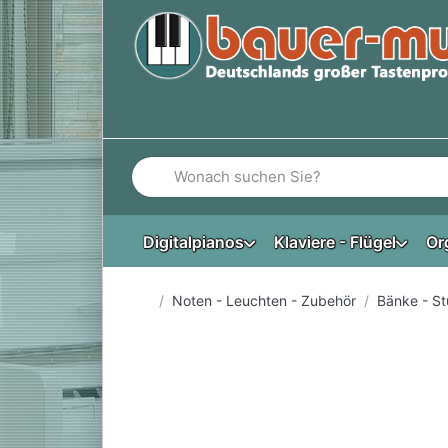
Geben Sie einen Suchbegriff ein. Während Si
Digitalpianos
Klaviere - Flügel
Or
Startseite
Noten - Leuchten - Zubehör
Bänke - St