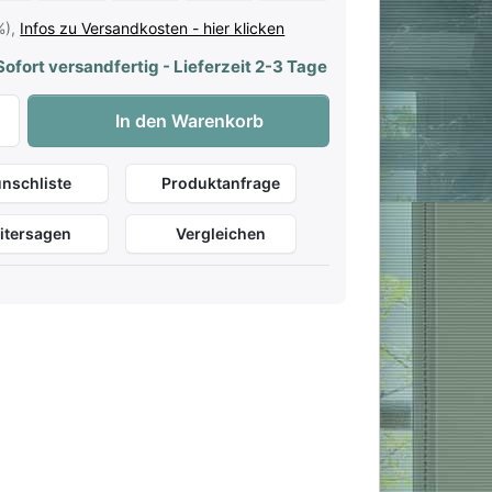
%),
Infos zu Versandkosten - hier klicken
ofort versandfertig - Lieferzeit 2-3 Tage
Roland RPB200 BK Klavierbank Schwarz Matt zu 139,00 €, 
In den Warenkorb
nschliste
Produktanfrage
itersagen
Vergleichen