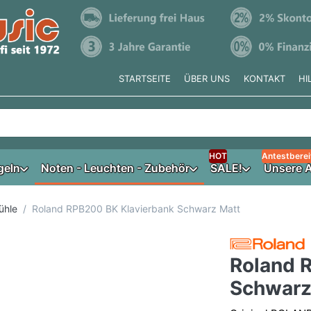
STARTSEITE
ÜBER UNS
KONTAKT
HI
e tippen, erscheinen automatisch erste Ergebnisse. Drücken Si
HOT
Antestberei
geln
Noten - Leuchten - Zubehör
SALE!
Unsere A
ühle
Roland RPB200 BK Klavierbank Schwarz Matt
Roland 
Schwarz