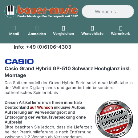
Geben Sie einen Suchbegri
Vergleichen
Wunschliste
Warenkorb
Menü
Anmelden
Info: +49 (0)6106-4303
Casio Grand Hybrid GP-510 Schwarz Hochglanz inkl.
Montage
Das Spitzenmodell der Grand Hybrid Serie setzt neue Maßstabe in
der Welt der Digital-pianos und garantiert ein besonders
authentisches Spielerlebnis
Diesen Artikel liefern wir Ihnen innerhalb
Deutschland
auf Wunsch
inklusive Aufbau,
Aufstellung am Verwendungsort und
Entsorgung der Verkaufsverpackung ohne
Aufpreis!
Bitte beachten Sie jedoch, dass die Lieferzeit
bei der Premiumlieferung je nach Entfernung
zwischen 1-2 Wochen ab Versanddatum