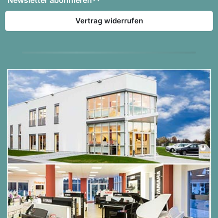
Newsletter abonnieren
Vertrag widerrufen
Die Ausstattung des GP-510:
Layer
Durch diese Funktion können zwei Klangfarben
übereinander geschichtet werden, um
beispielsweise einen weichen Flügelklang mit
Streichern zu kombinieren. Ausgezeichnet für
Balladen und langsame, romantische Stücke!
Split
Split gibt Ihnen die Möglichkeit, die Tastatur in
zwei Bereiche aufzuteilen, z.B. einen Bass in der
linken Hand und ein Klavier oder Vibraphon in der