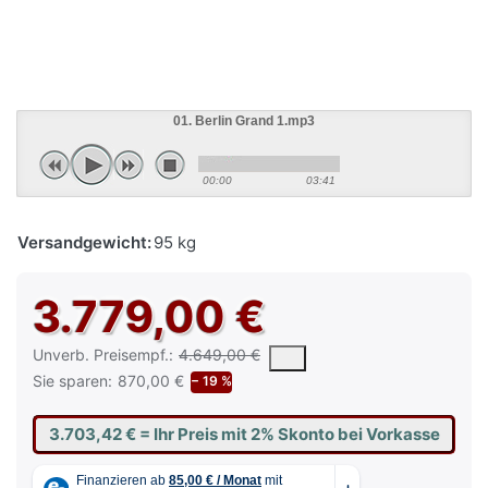
01. Berlin Grand 1.mp3
00:00
03:41
Versandgewicht:
95 kg
3.779,00 €
Die UVP ist der vorgeschlagene oder empfohlene Verkaufspreis e
Unverb. Preisempf.:
4.649,00 €
Sie sparen:
870,00 €
− 19 %
3.703,42 €
= Ihr Preis mit 2% Skonto bei Vorkasse