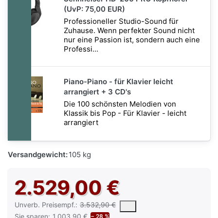
(UvP: 75,00 EUR)
Professioneller Studio-Sound für
Zuhause. Wenn perfekter Sound nicht
nur eine Passion ist, sondern auch eine
Professi...
Piano-Piano - für Klavier leicht
arrangiert + 3 CD's
Die 100 schönsten Melodien von
Klassik bis Pop - Für Klavier - leicht
arrangiert
Versandgewicht:
105 kg
2.529,00 €
Die UVP ist der vorgeschlagene oder empfohlene Verkaufspreis e
Unverb. Preisempf.:
3.532,90 €
Sie sparen:
1.003,90 €
− 28 %