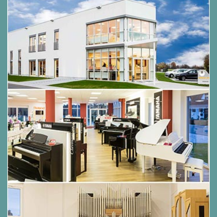
Bezug auf Leistung, Qualität und Wert ein
perfekter Kauf für jeden Pianisten.
Grand Feel Compact Mechanik
mit Druckpunkt und Holztastatur
mit Ivory Touch Oberfläche
Das Modell CA501 ist mit einer Grand Feel
Compact Mechanik mit Holztasten ausgestattet,
die - dank der 90-jährigen Erfahrung von Kawai im
Klavierbau - ein außergewöhnlich realistisches
Spielgefühl vermittelt. Alle 88 Tasten sind
komplett aus langen Holzstücken gefertigt, wobei
die weißen Tasten - zur Optimierung der
Spielkontrolle - mit Ivory Touch-Gummis
ausgestattet sind.