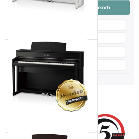
Kawai CA-701 EP Digitalpiano Schwarz H
Menge:
1
In den Warenkorb
Wunschliste
Produktanfrage
Weitersagen
Vergleichen
Audio & Video
Produktbeschreibung
KAWAI CA-701 EP
(Schwarz Hochglanz)
Digitalpiano - Premium-