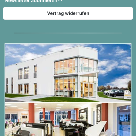
Newsletter abonnieren
perfekte Kontrolle beim Pianissimo-Spiel
ermöglicht.
Vertrag widerrufen
Alle 88 Tasten der Grand Feel III Tastatur sind mit
elfenbeinähnlichen Belägen (Ebony&Ivory Touch)
ausgestattet, die dem Spieler durch eine
rutschfeste Oberfläche mehr Sicherheit und eine
hervorragende Spielkontrolle bieten.
Einige der neuen Features & Verbesserungen des
CA701:
• Grand Feel III Holztastatur
• Neue SK-EX Competition Grand Piano Sounds
• Premium Audio Komponenten
• High Performance 6-Lautsprecher System mit
360° Diffusoren
• Integrierte Bluetooth® MIDI und Audio Ver. 5