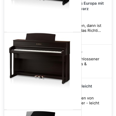
Premium-Klavierbank aus Europa mit
verleimten Beinen - Schwarz
Hochglanz (UvP: 249,00)
Wenn Sie Wert auf hohe
Verarbeitungsqualität legen, dann ist
diese Klavierbank genau das Richti...
Stoffbezug: Schwarz
Teufel Massive Kopfhörer
Ohrumschließender, geschlossener
Kopfhörer für Musiker, DJs &
Bassliebhaber
Piano-Piano - für Klavier leicht
arrangiert + 3 CD's
Die 100 schönsten Melodien von
Klassik bis Pop - Für Klavier - leicht
arrangiert