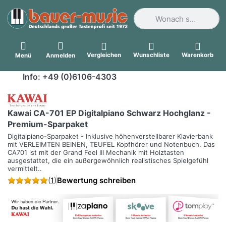
Geben Sie einen Suchbegri
Vergleichen
Wunschliste
Warenkorb
Menü
Anmelden
Info: +49 (0)6106-4303
Kawai CA-701 EP Digitalpiano Schwarz Hochglanz -
Premium-Sparpaket
Digitalpiano-Sparpaket - Inklusive höhenverstellbarer Klavierbank
mit VERLEIMTEN BEINEN, TEUFEL Kopfhörer und Notenbuch. Das
CA701 ist mit der Grand Feel III Mechanik mit Holztasten
ausgestattet, die ein außergewöhnlich realistisches Spielgefühl
vermittelt..
(
1
)
Bewertung schreiben