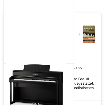
im Spar-Paket enthalten...
im Spar-Paket enthalten...
3.249,00 €
Im Set für nur
Kawai CA-701 EP Digitalpiano
Schwarz Hochglanz
Das CA701 ist mit der Grand Feel III
Mechanik mit Holztasten ausgestattet,
die ein außergewöhnlich realistisches
Spie...