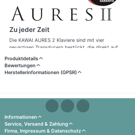
Zu jeder Zeit
Die KAWAI AURES 2 Klaviere sind mit vier
neuartigen Transducern bestückt, die direkt auf
dem Resonanzboden angebracht sind und diesen
Produktdetails
in Schwingung versetzen. Entwickelt wurde dieses
Bewertungen
Konzept in Zusammenarbeit mit Onkyo, einem der
Herstellerinformationen (GPSR)
führenden japanischen Premium-Audio-Hersteller.
Durch das Soundboard-System wirkt die
Wiedergabe der digitalen Klangerzeugung sehr
natürlich und räumlich. Zudem ermöglicht das
Feature nicht nur das Spiel der digitalen
Klangerzeugung, sondern z. B. auch die
Informationen
Kombination des akustischen Klangs mit einem
Service, Versand & Zahlung
digitalen Klang oder die Wiedergabe von Songs
Firma, Impressum & Datenschutz
via Bluetooth-Audio.