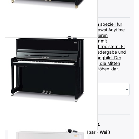
Lieferzeit:
Sofort lieferbar
Kawai SH-9 Kopfhörer
Der Kawai SH-9 ist ein speziell für
den Einsatz mit den Kawai Anytime
ATX-3 und Aures Klavieren
entwickelter Kopfhörer mit
ohrumschließenden Ohrpolstern. Er
hat eine natürliche Wiedergabe und
ein ausgewogenes Klangbild. Der
Bassbereich ist solide, die Mitten
gut definiert und die Höhen klar.
Klavierbank PW
Deluxe Klavierbank
höhenverstellbar - Weiß