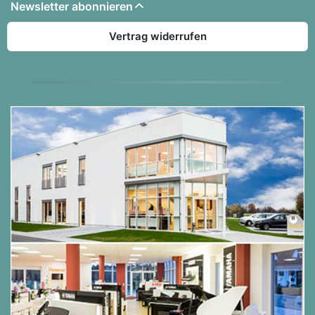
Newsletter abonnieren
Weiterlesen....
Vertrag widerrufen
Die Ausstattung des KAWAI K-300 AURES 2:
Akustisch:
Tastatur
Mechanik:
Millenium III
Tastenbelag:
Acryl/Phenol Belag
Hammerkern:
Mahagoni
Hammerfilz:
mit Unterfilz
Konstruktion
Resonanzboden Material:
Massive Fichte,
verjüngend
Resonanzboden Fläche:
1,39 m²
Rasten:
5