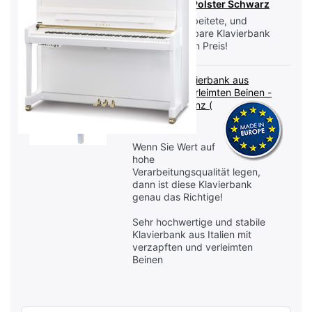
Hochglanz / Polster Schwarz
Eine gut verabeitete, und
höhenverstellbare Klavierbank
zum günstigen Preis!
Premium-Klavierbank aus
Europa mit verleimten Beinen -
Weiß Hochglanz (
UvP: 249,00)
Wenn Sie Wert auf
hohe
Verarbeitungsqualität legen,
dann ist diese Klavierbank
genau das Richtige!
Sehr hochwertige und stabile
Klavierbank aus Italien mit
verzapften und verleimten
Beinen