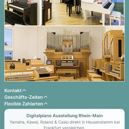
Tastenklappe:
langsam schließend
Rollen:
Einzelrollen
Pedale:
3
max.klingende Saitenlänge
: 1200 mm
Rippen:
11
Tone Spreader:
ja, unter dem Spieltisch
Maße / Oberfläche
Breite in cm:
149
Höhe in cm:
122
Tiefe in cm:
61
Gewicht in kg:
227
Kontakt
Farben:
Schwarz poliert, Weiß poliert,
Geschäfts-Zeiten
Schwarz poliert mit silber Hardware, Weiß
Flexible Zahlarten
poliert mit silber Hardware
Digitalpiano Ausstellung Rhein-Main
Digital:
Yamaha, Kawai, Roland & Casio direkt in Heusenstamm bei
Frankfurt vergleichen.