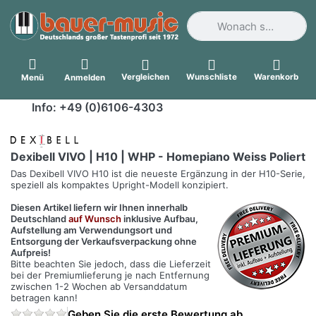
Geben Sie einen Suchbegri
Vergleichen
Wunschliste
Warenkorb
Menü
Anmelden
Info: +49 (0)6106-4303
Dexibell VIVO | H10 | WHP - Homepiano Weiss Poliert
Das Dexibell VIVO H10 ist die neueste Ergänzung in der H10-Serie,
speziell als kompaktes Upright-Modell konzipiert.
Diesen Artikel liefern wir Ihnen innerhalb
Deutschland
auf Wunsch
inklusive Aufbau,
Aufstellung am Verwendungsort und
Entsorgung der Verkaufsverpackung ohne
Aufpreis!
Bitte beachten Sie jedoch, dass die Lieferzeit
bei der Premiumlieferung je nach Entfernung
zwischen 1-2 Wochen ab Versanddatum
betragen kann!
Geben Sie die erste Bewertung ab