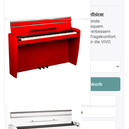
Dexibell DX HF-7 Kopfhörer
Klarer Ton, hervorragende
Klangtrennung und bequem
gepolsterte Schalen verbessern
die Qualität und den Tragekomfort.
Damit ist er perfekt für die VIVO
Pianos geeignet.
Dexibell VIVO | H10 | WHP - Homepiano We
Menge:
1
In den Warenkorb
Wunschliste
Produktanfrage
Weitersagen