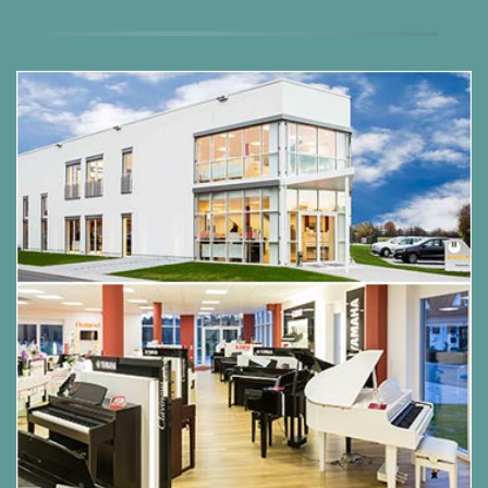
Verwendung der „seamless changes“-
Technologie beim Klangabruf
Speicher:
Intern 80 Benutzer – Unbegrenzt
ladbar von USB-Speicher
Wellenspeicher:
3,2 GB vollständig änderbar
vom Benutzer mit Dexibell- und Sound Font
SF2-Format
Keyboard-Modus:
Layer, Split, 4 Hände, Layer
+ Split, 3 Teile Layer
Anschlagsdynamik:
7 Typen + Fest
Hall:
24 Typen
Effekte:
6 unabhängige DSP-Effekte x 17
Typen (2 x Haupt, 2 x gekoppelt, 2 x Unten)
unter Verwendung der „seamless changes“-
Technologie beim Effektabruf
Mikrofon-Effekte:
Hall 14 Typen, 3-Band-EQ,
Kompressor, Tiefpassfilter, Verzögerung 6
Typen
Master-Equalizer:
3-Band Digitaler Equalizer