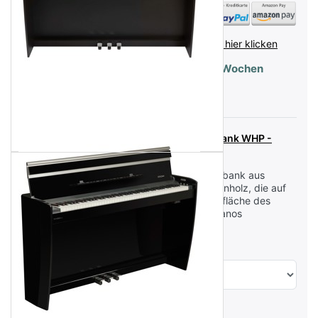
inkl. MwSt. (19%),
Infos zu Versandkosten - hier klicken
Lieferzeit:
Lieferbar - Lieferzeit 2-3 Wochen
Dexibell Klavierbank Weiß Poliert
Dexibell DX Klavierbank WHP -
Weiß Poliert
Professionelle Klavierbank aus
ausgewähltem Buchenholz, die auf
die einzigartige Oberfläche des
VIVO HOME Digitalpianos
abgestimmt ist.
Dexibell DX HF-7 Kopfhörer