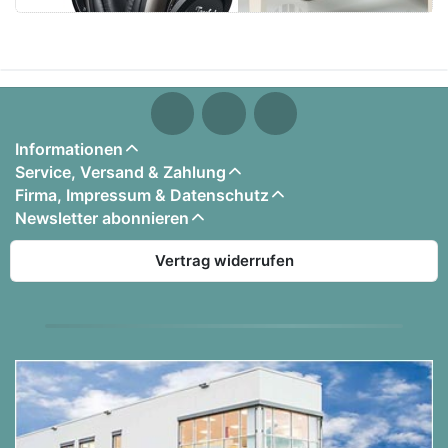
Klangfarben: 39
Akustiksimulator:
・Digitale Skalierung mit 88 Tasten
・Hammerreaktion (10 Stufen, Ton, aus)
・Key Off Response (3 Stufen, Ton)
・Saitenresonanz (10 Stufen, Ton, aus)
・Dämpferresonanz (10 Stufen, Ton, aus)
Informationen
Service, Versand & Zahlung
・Offene Saitenresonanz (10 Stufen, Ton, aus)
Firma, Impressum & Datenschutz
・Aliqout-Resonanz (10 Stufen, Ton, aus)
Newsletter abonnieren
・Tastengeräusche (10 Stufen, Ton, aus)
・Tastenton (10 Stufen, Ton, aus)
Vertrag widerrufen
・Dämpfergeräusche (10 Stufen, Ton, aus)
・Deckelsimulator (4 Stufen, Ton)
・Key Off Simulator
Effekte: Sound-Modus: Hall-Simulator (8
Typen)/Reverb (8 Typen), Surround (3 Stufen),
Chorus (12 Stufen, Klang), Brillianz, DSP
(Presets für einige Klänge)
Metronom mit 0 bis 9 Schläge/Takt / Tempo: