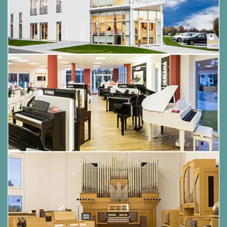
20 bis 255
Duett-Modus mit anpassbarerm Tonbereich
(-2 bis 2 Oktaven)
Concert Play mit 10 Songs & regelbarer Song-
Lautstärke / 3 Modi ((LISTEN, LESSON, PLAY)
Musikbibilothek mit 60 hinterlegten Songs
MIDI-Recorder: Modi: Echtzeit-Aufnahme,
Wiedergabe, Spuren: 2, Kapazität: bis 5.000
Noten insgesamt, Aufnahmespeicher:
eingebauter Flashspeicher
Audio-Recorder: Modi: Echtzeit-Aufnahme,
Wiedergabe, Songs: 99, Aufnahme pro Datei:
maximal ca. 25 Minuten pro Datei, Audiodatei-
Lautstärke: regelbar
Pedale mit Dämpfer-, Sostenuto- und
Softfunktion
Zusätzliche Funktionen: Anschlagdynamik: 5
Stufen, aus, Transponierfunktion: 2
Oktaven(-12 bis 0 bis +12), Stimmfunktion: