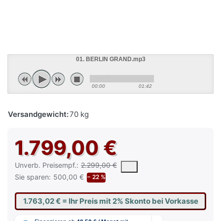
01. BERLIN GRAND.mp3
00:00
01:42
Versandgewicht:
70 kg
1.799,00 €
Die UVP ist der vorgeschlagene oder empfohlene Verkaufspreis e
Unverb. Preisempf.:
2.299,00 €
Sie sparen:
500,00 €
− 22 %
1.763,02 €
= Ihr Preis mit 2% Skonto bei Vorkasse