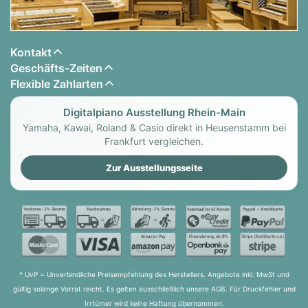
415,5 Hz bis 440,0 Hz bis 465,9 Hz (0,1 Hz
Schritte), Temperierung: gleichstufig + 16
weitere Stimmungen, Oktavverschiebung: 4
Kontakt
Oktaven (-2 bis 0 bis +2), Bedientafelsperre:
Geschäfts-Zeiten
Ja
Flexible Zahlarten
MIDI: (über den Wireless MIDI & Audio Adapter
Digitalpiano Ausstellung Rhein-Main
oder USB-B-Anschluss)
Yamaha, Kawai, Roland & Casio direkt in Heusenstamm bei
Ein-/Ausgangsanschlüsse: Kopfhörer-Buchse:
Frankfurt vergleichen.
Stereo-Klinkenbuchse x 2,
Netzadapteranschluss, USB-Port: Typ A, Typ
Zur Ausstellungsseite
B, Pedalbuchse: Ja,
Lautsprecher: Größe: 12 cm x 4 + 3,5 cm x 4 -
Lautsprechersystem： 4 Kanäle / 8
Lautsprecher - Leistung 10W x 2 + 10 W x 2
Stromversorgung über Netzadapter AD-
E24250LW
* UvP = Unverbindliche Preisempfehlung des Herstellers. Angebote inkl. MwSt und
Ausschaltautomatik: ca. 4 Stunden,
gültig solange Vorrat reicht. Es gelten ausschließlich unsere AGB. Für Druckfehler und
deaktivierbar
Irrtümer wird keine Haftung übernommen.