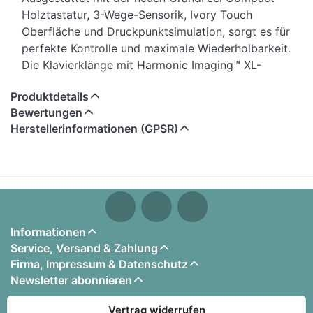
Holztastatur, 3-Wege-Sensorik, Ivory Touch
Oberfläche und Druckpunktsimulation, sorgt es für
perfekte Kontrolle und maximale Wiederholbarkeit.
Die Klavierklänge mit Harmonic Imaging™ XL-
Technologie und 88-Tasten-Sampling werden über
Produktdetails
das sehr ausgewogene Lautsprechersystem
Bewertungen
perfekt wiedergegeben. Das große OLED-Display
Herstellerinformationen (GPSR)
ermöglicht eine einfache Bedienung und den
Zugriff auf eine Vielzahl von Möglichkeiten. Holen
Sie sich mit dem CA501 die Klänge der Weltklasse-
Konzertflügel "Shigeru Kawai EX Competition",
"Shigeru Kawai EX Classic" und des legendären
Kawai "EX" sowie des Shigeru Kawai "SK-5" nach
Informationen
Hause. Spielen Sie diese Flügel und erleben Sie
Service, Versand & Zahlung
den natürlichen Klang über das leistungsstarke
Firma, Impressum & Datenschutz
360°-Lautsprechersystem oder über die neue
Newsletter abonnieren
SHS-Kopfhörertechnologie. Sie können den CA501
auch als Bluetooth-Lautsprecher für Ihre Musik
Vertrag widerrufen