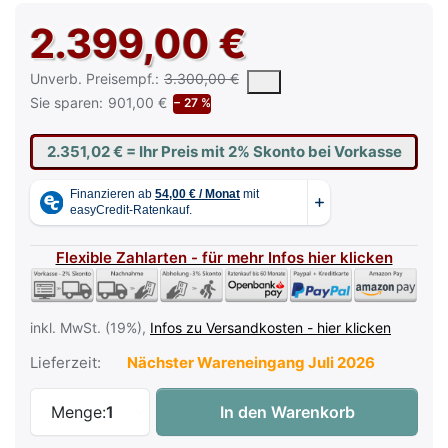
2.399,00 €
Die UVP ist der vorgeschlagene oder empfohlene Verkaufspreis e
Unverb. Preisempf.:
3.300,00 €
Sie sparen:
901,00 €
− 27 %
2.351,02 €
= Ihr Preis mit 2% Skonto bei Vorkasse
Flexible Zahlarten - für mehr Infos hier klicken
inkl. MwSt. (19%),
Infos zu Versandkosten - hier klicken
Lieferzeit:
Nächster Wareneingang Juli 2026
Kawai CA-501 B Digitalpiano Schwarz Mat
Menge:
1
In den Warenkorb