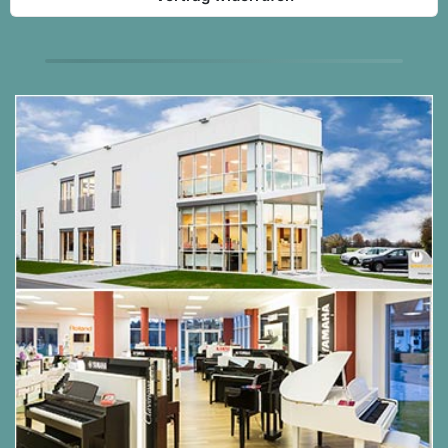
verwenden.
Mit seinem modernen Design und den attraktiven
Farboptionen Premium Rosewood, Premium Black
Satin und Premium White Satin ist der CA501 in
Bezug auf Leistung, Qualität und Wert ein
perfekter Kauf für jeden Pianisten.
Grand Feel Compact Mechanik
mit Druckpunkt und Holztastatur
mit Ivory Touch Oberfläche
Das Modell CA501 ist mit einer Grand Feel
Compact Mechanik mit Holztasten ausgestattet,
die - dank der 90-jährigen Erfahrung von Kawai im
Klavierbau - ein außergewöhnlich realistisches
Spielgefühl vermittelt. Alle 88 Tasten sind
komplett aus langen Holzstücken gefertigt, wobei